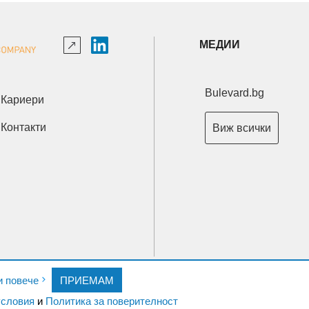
МЕДИИ
Bulevard.bg
Кариери
Контакти
Виж всички
Copyright © 2026 Ксениум ООД. Всички права запазени.
и повече
ПРИЕМАМ
Developed by
XeniumCompany.com
словия
и
Политика за поверителност