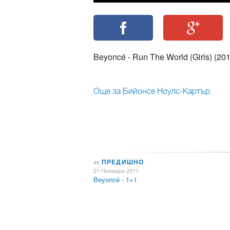
Beyoncé - Run The World (Girls) (20
Още за Бийонсе Ноулс-Картър.
<<
ПРЕДИШНО
21 Ноември 2011
Beyoncé - 1+1