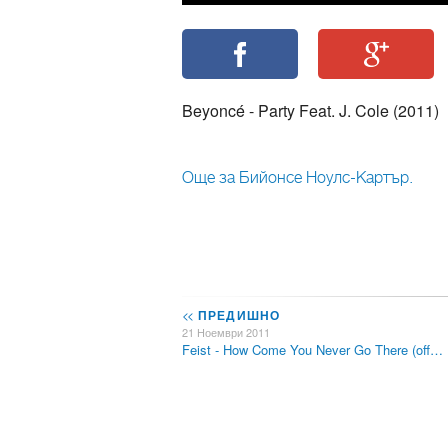
Beyoncé - Party Feat. J. Cole (2011)
Още за Бийонсе Ноулс-Картър.
<<
ПРЕДИШНО
21 Ноември 2011
Feist - How Come You Never Go There (off…