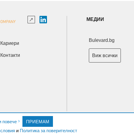
МЕДИИ
Bulevard.bg
Кариери
Контакти
Виж всички
Copyright © 2026 Ксениум ООД. Всички права запазени.
и повече
ПРИЕМАМ
Developed by
XeniumCompany.com
словия
и
Политика за поверителност