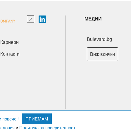
МЕДИИ
Bulevard.bg
Кариери
Контакти
Виж всички
Copyright © 2026 Ксениум ООД. Всички права запазени.
и повече
ПРИЕМАМ
Developed by
XeniumCompany.com
словия
и
Политика за поверителност