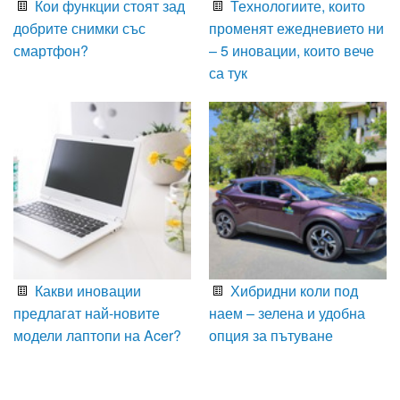
Кои функции стоят зад
Технологиите, които
добрите снимки със
променят ежедневието ни
смартфон?
– 5 иновации, които вече
са тук
Какви иновации
Хибридни коли под
предлагат най-новите
наем – зелена и удобна
модели лаптопи на Acer?
опция за пътуване