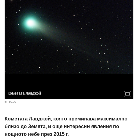
Кометата Лавджой
© НАСА
Кометата Лавджой, която преминава максимално
близо до Земята, и още интересни явления по
нощното небе през 2015 г.