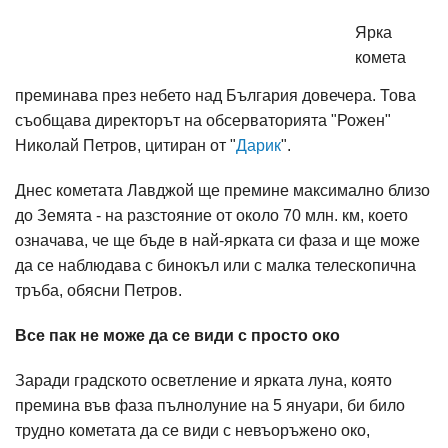
Ярка
комета
преминава през небето над България довечера. Това
съобщава директорът на обсерваторията "Рожен"
Николай Петров, цитиран от "
Дарик
".
Днес кометата Лавджой ще премине максимално близо
до Земята - на разстояние от около 70 млн. км, което
означава, че ще бъде в най-ярката си фаза и ще може
да се наблюдава с бинокъл или с малка телескопична
тръба, обясни Петров.
Все пак не може да се види с просто око
Заради градското осветление и ярката луна, която
премина във фаза пълнолуние на 5 януари, би било
трудно кометата да се види с невъоръжено око,