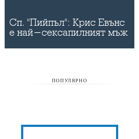
Сп. "Пийпъл": Крис Евънс
е най-сексапилният мъж
ПОПУЛЯРНО