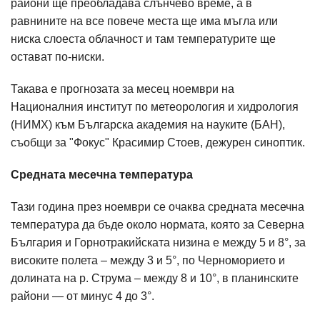
райони ще преобладава слънчево време, а в
равнините на все повече места ще има мъгла или
ниска слоеста облачност и там температурите ще
остават по-ниски.
Такава е прогнозата за месец ноември на
Националния институт по метеорология и хидрология
(НИМХ) към Българска академия на науките (БАН),
съобщи за "Фокус" Красимир Стоев, дежурен синоптик.
Средната месечна температура
Тази година през ноември се очаква средната месечна
температура да бъде около нормата, която за Северна
България и Горнотракийската низина е между 5 и 8°, за
високите полета – между 3 и 5°, по Черноморието и
долината на р. Струма – между 8 и 10°, в планинските
райони — от минус 4 до 3°.