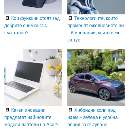
Кои функции стоят зад
Технологиите, които
добрите снимки със
променят ежедневието ни
смартфон?
– 5 иновации, които вече
са тук
Какви иновации
Хибридни коли под
предлагат най-новите
наем – зелена и удобна
модели лаптопи на Acer?
опция за пътуване