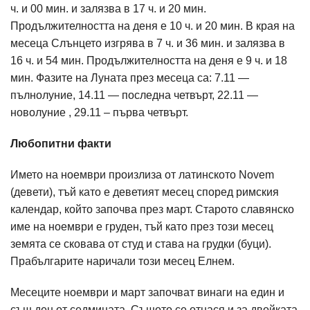
ч. и 00 мин. и залязва в 17 ч. и 20 мин.
Продължителността на деня е 10 ч. и 20 мин. В края на
месеца Слънцето изгрява в 7 ч. и 36 мин. и залязва в
16 ч. и 54 мин. Продължителността на деня е 9 ч. и 18
мин. Фазите на Луната през месеца са: 7.11 —
пълнолуние, 14.11 — последна четвърт, 22.11 —
новолуние , 29.11 – първа четвърт.
Любопитни факти
Името на ноември произлиза от латинското Novem
(девети), тъй като е деветият месец според римския
календар, който започва през март. Старото славянско
име на ноември е груден, тъй като през този месец
земята се сковава от студ и става на грудки (буци).
Прабългарите наричали този месец Елнем.
Месеците ноември и март започват винаги на един и
същ ден от седмицата. Същото се отнася и за двойката