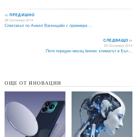
<<
ПРЕДИШНО
28 Октомври 2014
Спектакъл по Анжел Вагенщайн с премиера …
СЛЕДВАЩО
>>
29 Октомври 2014
Пети пореден месец бизнес климатът в Бъл…
ОЩЕ ОТ ИНОВАЦИИ