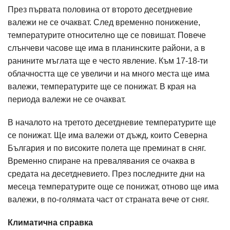
През първата половина от второто десетдневие
валежи не се очакват. След временно понижение,
температурите относително ще се повишат. Повече
слънчеви часове ще има в планинските райони, а в
ранините мъглата ще е често явление. Към 17-18-ти
облачността ще се увеличи и на много места ще има
валежи, температурите ще се понижат. В края на
периода валежи не се очакват.
В началото на третото десетдневие температурите ще
се понижат. Ще има валежи от дъжд, които Северна
България и по високите полета ще преминат в сняг.
Временно спиране на превалявания се очаква в
средата на десетдневието. През последните дни на
месеца температурите още се понижат, отново ще има
валежи, в по-голямата част от страната вече от сняг.
Климатична справка