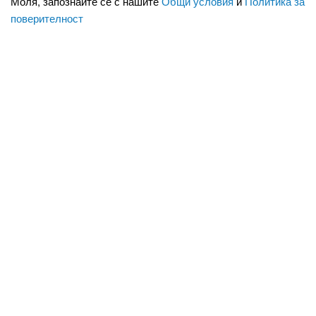
Моля, запознайте се с нашите
Общи условия
и
Политика за
поверителност
За нас
Кариери
Новини
Контакти
За реклама
Общи условия
Политика за поверителност
Политика на 'Бисквитките'