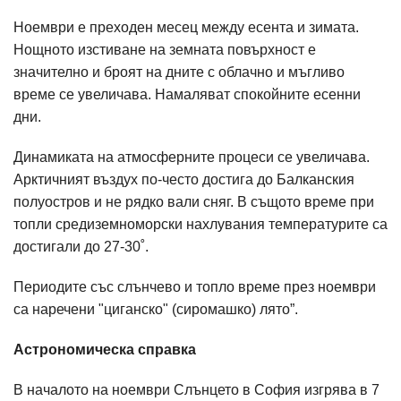
Ноември е преходен месец между есента и зимата.
Нощното изстиване на земната повърхност е
значително и броят на дните с облачно и мъгливо
време се увеличава. Намаляват спокойните есенни
дни.
Динамиката на атмосферните процеси се увеличава.
Арктичният въздух по-често достига до Балканския
полуостров и не рядко вали сняг. В същото време при
топли средиземноморски нахлувания температурите са
достигали до 27-30˚.
Периодите със слънчево и топло време през ноември
са наречени "циганско" (сиромашко) лято”.
Астрономическа справка
В началото на ноември Слънцето в София изгрява в 7