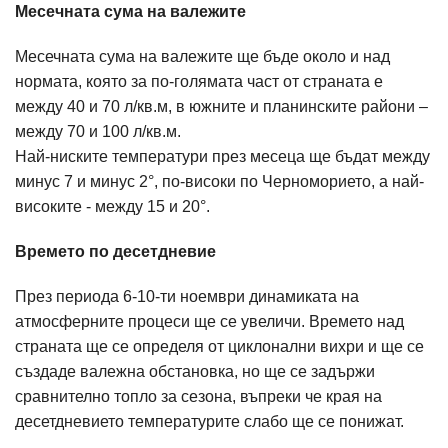
Месечната сума на валежите
Месечната сума на валежите ще бъде около и над
нормата, която за по-голямата част от страната е
между 40 и 70 л/кв.м, в южните и планинските райони –
между 70 и 100 л/кв.м.
Най-ниските температури през месеца ще бъдат между
минус 7 и минус 2°, по-високи по Черноморието, а най-
високите - между 15 и 20°.
Времето по десетдневие
През периода 6-10-ти ноември динамиката на
атмосферните процеси ще се увеличи. Времето над
страната ще се определя от циклонални вихри и ще се
създаде валежна обстановка, но ще се задържи
сравнително топло за сезона, въпреки че края на
десетдневието температурите слабо ще се понижат.