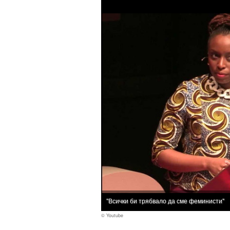
"Всички би трябвало да сме феминисти"
© Youtube