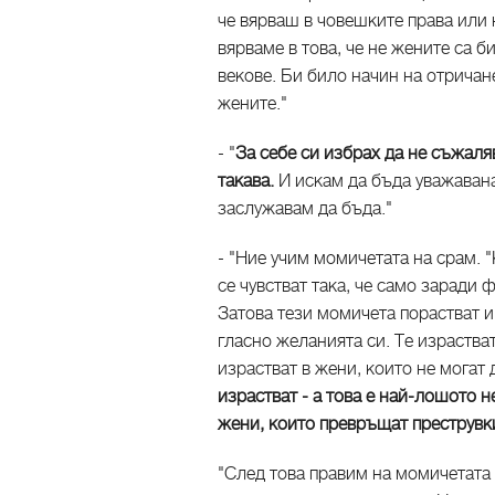
че вярваш в човешките права или 
вярваме в това, че не жените са 
векове. Би било начин на отричан
жените."
- "
За себе си избрах да не съжаля
такава.
И искам да бъда уважавана
заслужавам да бъда."
- "Ние учим момичетата на срам. "
се чувстват така, че само заради 
Затова тези момичета порастват и
гласно желанията си. Те израства
израстват в жени, които не могат
израстват - а това е най-лошото 
жени, които превръщат преструвк
"След това правим на момичетата 