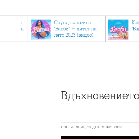
лев върна
Саундтракът на
Ко
ен мандата
"Барби" - хитът на
"Ба
ължаваме
лято 2023 (видео)
"
Вдъхновениет
ПОНЕДЕЛНИК, 19 ДЕКЕМВРИ, 2016