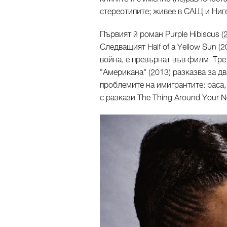
стереотипите; живее в САЩ и Ниге
Първият й роман Purple Hibiscus (
Следващият Half of a Yellow Sun (
война, е превърнат във филм. Тр
"Американа" (2013) разказва за д
проблемите на имигрантите: раса
с разкази The Thing Around Your N