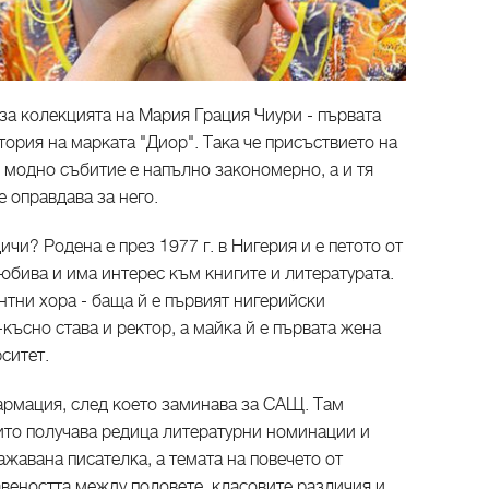
за колекцията на Мария Грация Чиури - първата
ория на марката "Диор". Така че присъствието на
 модно събитие е напълно закономерно, а и тя
е оправдава за него.
чи? Родена е през 1977 г. в Нигерия и е петото от
юбива и има интерес към книгите и литературата.
нтни хора - баща й е първият нигерийски
късно става и ректор, а майка й е първата жена
ситет.
рмация, след което заминава за САЩ. Там
оито получава редица литературни номинации и
ажавана писателка, а темата на повечето от
авеността между половете, класовите различия и