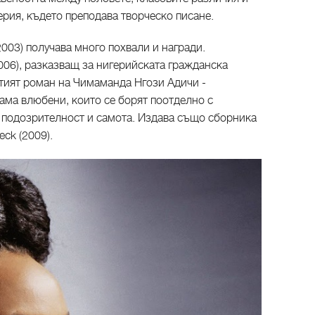
рия, където преподава творческо писане.
2003) получава много похвали и награди.
2006), разказващ за нигерийската гражданска
етият роман на Чимаманда Нгози Адичи -
вама влюбени, които се борят поотделно с
, подозрителност и самота. Издава също сборника
eck (2009).