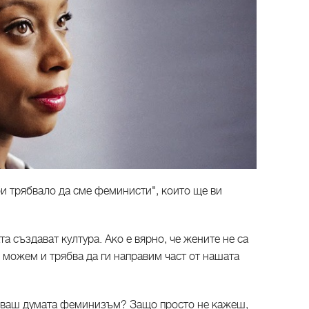
би трябвало да сме феминисти", които ще ви
та създават култура. Ако е вярно, че жените не са
е можем и трябва да ги направим част от нашата
лзваш думата феминизъм? Защо просто не кажеш,