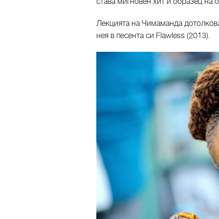
става мигновен хит и образец на 
Лекцията на Чимаманда дотолкова
нея в песента си Flawless (2013).