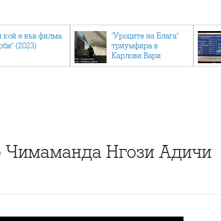
й кой е във филма
"Уроците на Блага"
рби" (2023)
триумфира в
Карлови Вари
о Чимаманда Нгози Адичи