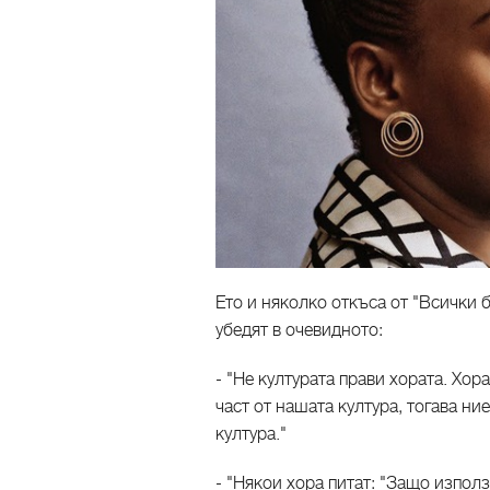
Ето и няколко откъса от "Всички 
убедят в очевидното:
- "Не културата прави хората. Хора
част от нашата култура, тогава ни
култура."
- "Някои хора питат: "Защо изпо