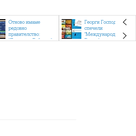
Отново имаме
Георги Господинов
редовно
спечели
правителство:
"Международен
"Денков - Габриел"
Букър" с романа
"Времеубежище"