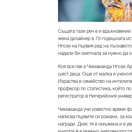
Същата тази реч е и вдъхновение 
жена дизайнер в 70-годишната ист
Нгози на първия ред на лъскавото
надали би сметнала за нужно да с
Коя все пак е Чимаманда Нгози Ади
шест деца. Още от малка е ученол
Израства в семейство на интелиге
професор по статистика, който по-
регистратор в Нигерийския универ
Чимаманда учи известно време фа
написва първите си романи, за к
награди. Днес тя е омъжена и е ув
книгите ѝ е именно (не)равнопост