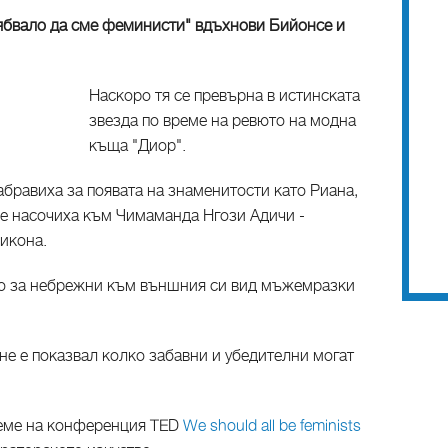
рябвало да сме феминисти" вдъхнови Бийонсе и
Наскоро тя се превърна в истинската
звезда по време на ревюто на модна
къща "Диор".
абравиха за появата на знаменитости като Риана,
е насочиха към Чимаманда Нгози Адичи -
икона.
то за небрежни към външния си вид мъжемразки
не е показвал колко забавни и убедителни могат
реме на конференция TED
We should all be feminists