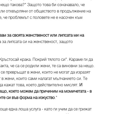
нещо такова?" Защото това би означавало, че
били отхвърляни от обществото в продължение на
е, че проблемът с половете не е насочен към
вам за своята женственост или липсата ми на
 за липсата си на женственост, защото
Кръстосай крака. Покрий тялото си". Караме ги да
факта, че са се родили жени, те са виновни за нещо.
 се превръщат в жени, които не могат да изразят
т в жени, които сами налагат мълчанието си. Те
 да кажат това, което действително мислят.
И
нещо, което можем да причиним на момичетата - в
ите си във форма на изкуство
."
още една лоша услуга - като ги учим да се грижат