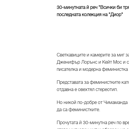
30-минутната й реч "Всички би т
последната колекция на "Диор"
Светкавиците и камерите за миг з
Дженифър Лорънс и Кейт Мос и с
писателка и модерна феминистка 
Представата за феминистките ка
отдавна е овехтял стереотип.
Но никой по-добре от Чимаманда 
да са феминистките.
Прочутата й 30-минутна реч по в