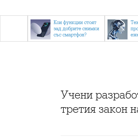
- до
Кои функции стоят
Те
обратно
зад добрите снимки
пр
със смартфон?
еж
ино
са 
Учени разрабо
третия закон 