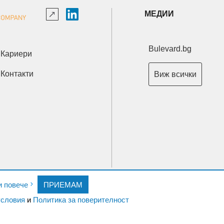
МЕДИИ
Bulevard.bg
Кариери
Контакти
Виж всички
Copyright © 2026 Ксениум ООД. Всички права запазени.
и повече
ПРИЕМАМ
Developed by
XeniumCompany.com
словия
и
Политика за поверителност