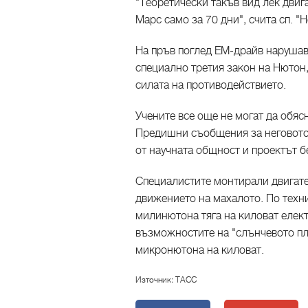
"Теоретически такъв вид лек двиг
Марс само за 70 дни", счита сп. 
На пръв поглед ЕМ-драйв нарушав
специално третия закон на Нютон,
силата на противодействието.
Учените все още не могат да обяс
Предишни съобщения за неговото
от научната общност и проектът б
Специалистите монтирали двигате
движението на махалото. По техни
милинютона тяга на киловат елект
възможностите на "слънчевото пла
микронютона на киловат.
Източник: ТАСС