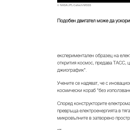
© NASA/JPL-Caltech/MSSS
Подобен двигател може да ускори
експериментален образец на елек
открития космос, предава ТАСС, 
джиографик".
Учените се надяват, че с иноваци
космически кораб "без използване
Според конструкторите електромаг
превръща електроенергията в тяга
микровълните в затворено простр