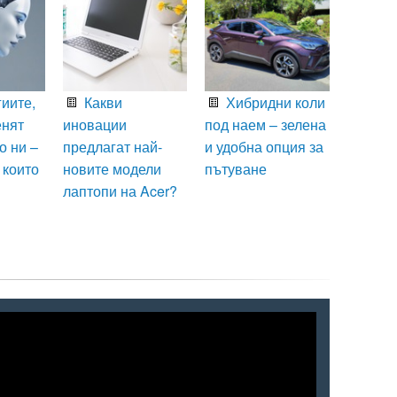
иите,
Какви
Хибридни коли
енят
иновации
под наем – зелена
о ни –
предлагат най-
и удобна опция за
 които
новите модели
пътуване
лаптопи на Acer?