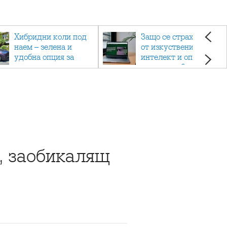
Хибридни коли под
Защо се страхуваме
наем – зелена и
от изкуствения
удобна опция за
интелект и опасен ли
пътуване
е наистина?
, заобикалящ