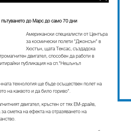
 пътуването до Марс до само 70 дни
Американски специалисти от Центъра
за космически полети "Джонсън" в
Хюстън, щата Тексас, създадоха
тромагнитен двигател, способен да работи в
цитирайки публикация на сп."Нешънъл
онната технология ще бъде осъществен полет на
то на каквото и да било гориво".
нитният двигател, кръстен от тях ЕМ-драйв,
 за сметка на ефекта на отразяването на
анство.