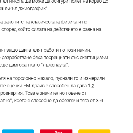
ател някога ще може да осигури полет на кораб до
"Нешънъл джиографик".
а законите на класическата физика и по-
 според който силата на действието е равна на
нят защо двигателят работи по този начин.
 разработване бяха посрещнати със скептицизъм
еше дамгосан като "лъженаука".
ля на торсионно махало, пуснали го и измерили
те оценки ЕМ-драйв е способен да дава 1,2
роенергия. Това е значително повече от
тно", което е способно да обезпечи тяга от 3-6
Save