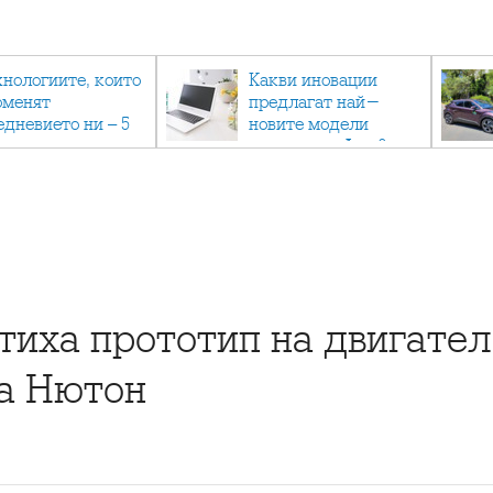
хнологиите, които
Какви иновации
оменят
предлагат най-
едневието ни – 5
новите модели
вации, които вече
лаптопи на Acer?
тук
тиха прототип на двигател
на Нютон