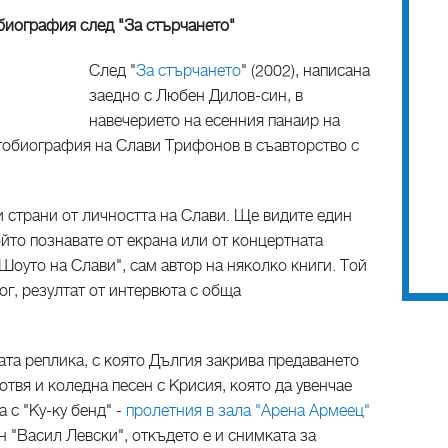
о)биография след "За стърчането"
След "
За стърчането
" (2002), написана
заедно с Любен Дилов-син, в
навечерието на есенния панаир на
втобиография на Слави Трифонов в съавторство с
и страни от личността на Слави. Ще видите един
ойто познавате от екрана или от концертната
"Шоуто на Слави", сам автор на няколко книги. Той
ог, резултат от интервюта с обща
ата реплика, с която Дългия закрива предаването
отвя и коледна песен с Крисия, която да увенчае
 с "Ку-ку бенд" -
пролетния в зала "Арена Армеец"
 "Васил Левски", откъдето е и снимката за