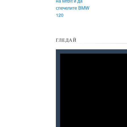
на MrBit и да
спечелите BMW
120
ГЛЕДАЙ