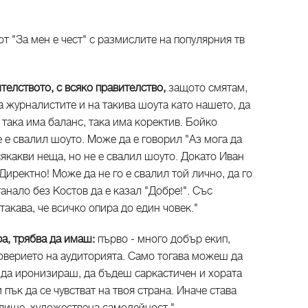
т "За мен е чест" с размислите на популярния тв
телството, с всяко правителство,
защото смятам,
а журналистите и на такива шоута като нашето, да
 така има баланс, така има коректив. Бойко
е е свалил шоуто. Може да е говорил "Аз мога да
сякакви неща, но не е свалил шоуто. Докато Иван
 Директно! Може да не го е свалил той лично, да го
анало без Костов да е казал "Добре!". Със
акава, че всичко опира до един човек."
а, трябва да имаш:
първо - много добър екип,
 доверието на аудиторията. Само тогава можеш да
 да иронизираш, да бъдеш саркастичен и хората
 пък да се чувстват на твоя страна. Иначе става