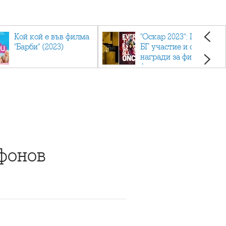
Кой кой е във филма
"Оскар 2023": Приз с
"Барби" (2023)
БГ участие и седем
награди за филма
фаворит
ифонов