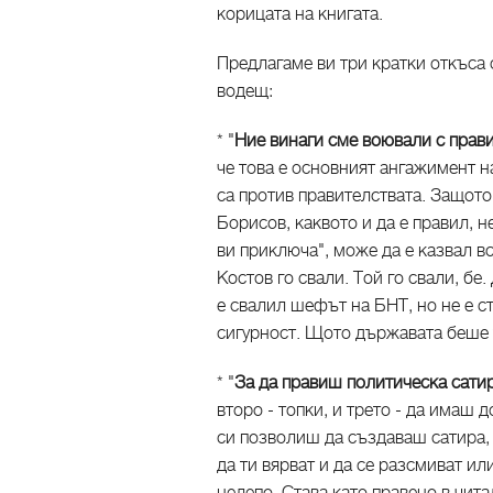
корицата на книгата.
Предлагаме ви три кратки откъса о
водещ:
* "
Ние винаги сме воювали с прави
че това е основният ангажимент н
са против правителствата. Защото
Борисов, каквото и да е правил, н
ви приключа", може да е казвал в
Костов го свали. Той го свали, бе.
е свалил шефът на БНТ, но не е ст
сигурност. Щото държавата беше т
* "
За да правиш политическа сатир
второ - топки, и трето - да имаш
си позволиш да създаваш сатира,
да ти вярват и да се разсмиват или