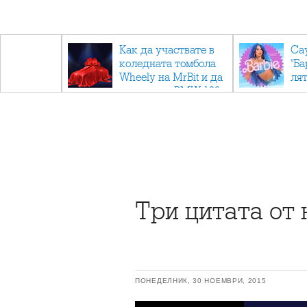
ични
Как да участвате в
Са
: Тайните
коледната томбола
"Ба
дор"
Wheely на MrBit и да
лят
спечелите BMW 120
Три цитата от
ПОНЕДЕЛНИК, 30 НОЕМВРИ, 2015