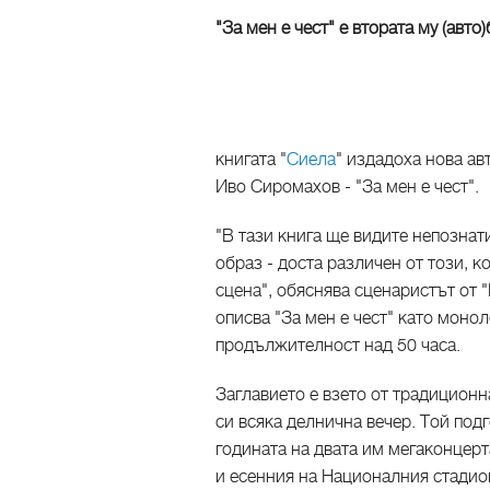
"За мен е чест" е втората му (авт
книгата "
Сиела
" издадоха нова а
Иво Сиромахов - "За мен е чест".
"В тази книга ще видите непознат
образ - доста различен от този, к
сцена", обяснява сценаристът от 
описва "За мен е чест" като монол
продължителност над 50 часа.
Заглавието е взето от традиционн
си всяка делнична вечер. Той подг
годината на двата им мегаконцерта
и есенния на Националния стадион