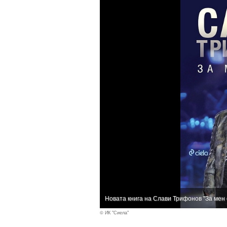
Новата книга на Слави Трифонов "За мен 
© ИК "Сиела"