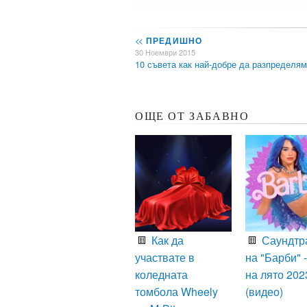
<<
ПРЕДИШНО
30 Ноември 2015
10 съвета как най-добре да разпределя
ОЩЕ ОТ ЗАБАВНО
Как да
Саундтр
участвате в
на "Барби" -
коледната
на лято 202
томбола Wheely
(видео)