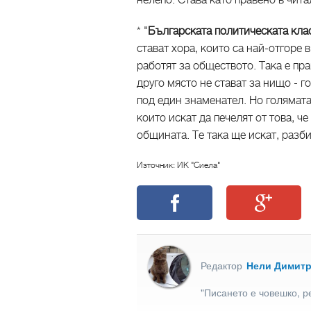
нелепо. Става като правено в чит
* "
Българската политическата клас
стават хора, които са най-отгоре в
работят за обществото. Така е пра
друго място не стават за нищо - го
под един знаменател. Но голямата
които искат да печелят от това, че
общината. Те така ще искат, разбир
Източник: ИК "Сиела"
Редактор
Нели Димит
"Писането е човешко, р