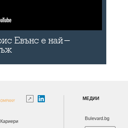
рис Евънс е най-
мъж
МЕДИИ
Bulevard.bg
Кариери