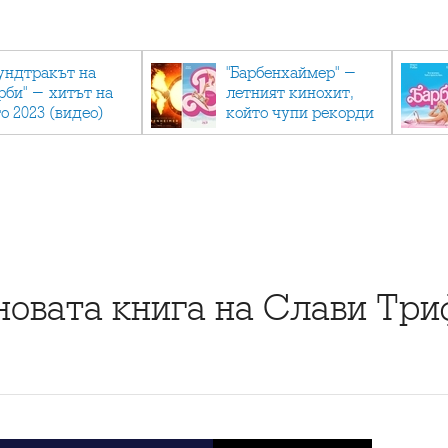
ундтракът на
"Барбенхаймер" -
рби" - хитът на
летният кинохит,
о 2023 (видео)
който чупи рекорди
 новата книга на Слави Тр