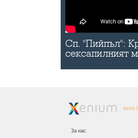
Сп. "Пийпъл": К
сексапилният 
За нас