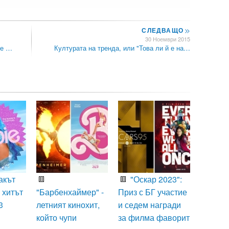
СЛЕДВАЩО
>>
30 Ноември 2015
ме …
Културата на тренда, или "Това ли й е на…
акът
"Оскар 2023":
 хитът
"Барбенхаймер" -
Приз с БГ участие
3
летният кинохит,
и седем награди
който чупи
за филма фаворит