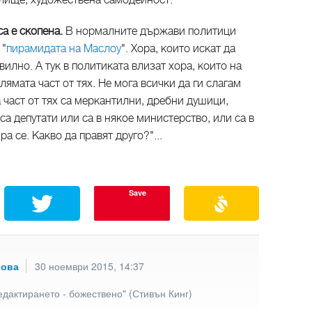
алище, художествена самодейност."
а е скопена.
В нормалните държави политици
 "
пирамидата на Маслоу
". Хора, които искат да
вилно. А тук в политиката влизат хора, които на
лямата част от тях. Не мога всички да ги слагам
 част от тях са меркантилни, дребни душици,
 са депутати или са в някое министерство, или са в
а се. Какво да правят друго?"...
Save
рова
30 ноември 2015, 14:37
едактирането - божествено" (Стивън Кинг)