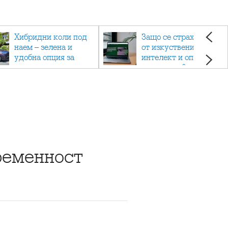
Хибридни коли под
Защо се страхуваме
наем – зелена и
от изкуствения
удобна опция за
интелект и опасен ли
пътуване
е наистина?
ременност