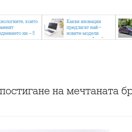
хнологиите, които
Какви иновации
оменят
предлагат най-
едневието ни – 5
новите модели
вации, които вече
лаптопи на Acer?
тук
 постигане на мечтаната б