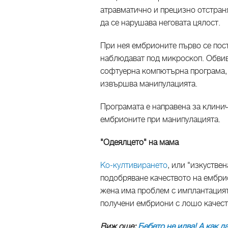
атравматично и прецизно отстраня
да се нарушава неговата цялост.
При нея ембрионите първо се пост
наблюдават под микроскоп. Обвив
софтуерна компютърна програма, 
извършва манипулацията.
Програмата е направена за клинич
ембрионите при манипулацията.
"Одеялцето" на мама
Ко-култивирането
, или "изкуствен
подобряване качеството на ембрио
жена има проблем с имплантацият
получени ембриони с лошо качест
Виж още:
Бебето не идва! А как д