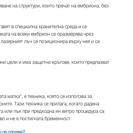
ване на структури, които пречат на ембриона, без
авят в специална хранителна среда и се
ката на всеки ембрион се оразмерява чрез
лазерният лъч се позиционира върху нея и се
ни цели и има защитни кръгове, които предпазват
ата матка", е техника, която се използва за
ните. Тази техника се прилага, когато дадена
а или пък при предходна ин витро процедура са
во и не е постигната бременност.
а се справя?