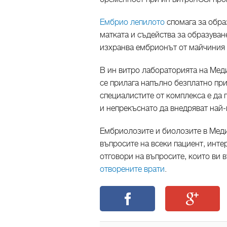
Ембрио лепилото
спомага за обра
матката и съдейства за образуван
изхранва ембрионът от майчиния
В ин витро лабораторията на Ме
се прилага напълно безплатно при
специалистите от комплекса е да
и непрекъснато да внедряват най
Ембриолозите и биолозите в Мед
въпросите на всеки пациент, инте
отговори на въпросите, които ви 
отворените врати
.