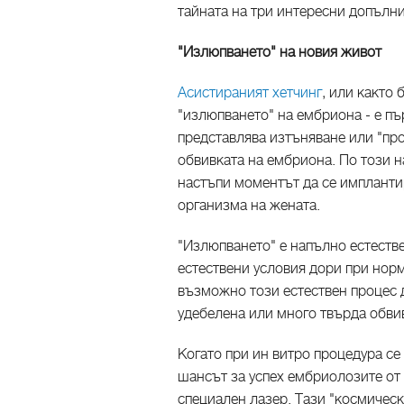
тайната на три интересни допълни
"Излюпването" на новия живот
Асистираният хетчинг
, или както 
"излюпването" на ембриона - е пър
представлява изтъняване или "про
обвивката на ембриона. По този н
настъпи моментът да се импланти
организма на жената.
"Излюпването" е напълно естеств
естествени условия дори при нор
възможно този естествен процес 
удебелена или много твърда обви
Когато при ин витро процедура се 
шансът за успех ембриолозите от
специален лазер. Тази "космическ