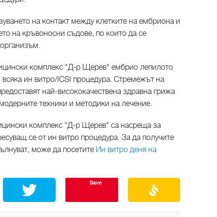
зуването на контакт между клетките на ембриона и
ето на кръвоносни съдове, по които да се
 организъм.
дицински комплекс "Д-р Щерев" ембрио лепилото
 всяка ин витро/ICSI процедура. Стремежът на
 предоставят най-висококачествена здравна грижа
-модерните техники и методики на лечение.
ицински комплекс "Д-р Щерев" са насреща за
ресуващ се от ин витро процедура. За да получите
вълнуват, може да посетите
Ин витро деня на
Save