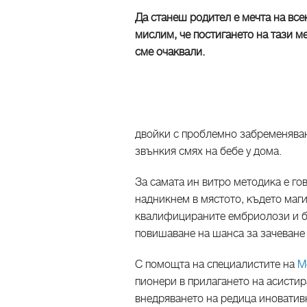
Да станеш родител е мечта на все
мислим, че постигането на тази м
сме очаквали.
двойки с проблемно забременяване
звънкия смях на бебе у дома.
За самата ин витро методика е го
надникнем в мястото, където маги
квалифицираните ембриолози и би
повишаване на шанса за зачеване 
С помощта на специалистите на
М
пионери в прилагането на асисти
внедряването на редица иновативн