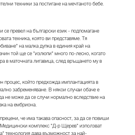
телни техники за постигане на мечтаното бебе.
би се превел на български език - подпомагане
вата техника, която ви представяме. Тя
биване" на малка дупка в единия край на
ачин той ще се "излюпи" много по-лесно, когато
ра в маточната лигавица, след връщането му в
ен процес, който предхожда имплантацията в
мално забременяване. В някои случаи обаче е
да не може да се случи нормално вследствие на
вка на ембриона.
прецени, че има такава опасност, за да се повиши
 Медицински комплекс "Д-р Щерев" използват
а" технология дава възможност за най-