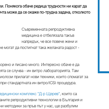
ки. Понякога обаче редица трудности ни карат да
ечта може да се окаже по-трудна задача, отколкото
Съвременната репродуктивна
медицина е отбелязала такъв
напредък, че все повече жени и
 могат да постигнат така желаната радост -
ворено и писано много. Интересно обаче е да
ята се случва - ин витро лабораторията. Там
олози прилагат нови техники, които спомагат за
при стандартната ин витро/ICSI процедура.
едицински комплекс "Д-р Щерев"
, които са
раните репродуктивни технологии в България и
и методики за пръв път у нас, ще разбулим