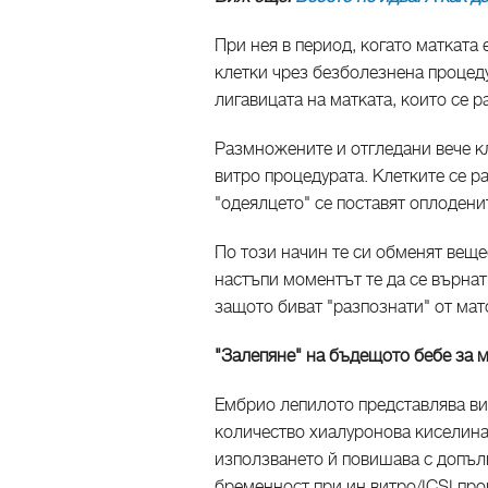
При нея в период, когато матката
клетки чрез безболезнена процед
лигавицата на матката, които се 
Размножените и отгледани вече кл
витро процедурата. Клетките се р
"одеялцето" се поставят оплодени
По този начин те си обменят вещ
настъпи моментът те да се върнат
защото биват "разпознати" от мат
"Залепяне" на бъдещото бебе за 
Ембрио лепилото представлява в
количество хиалуронова киселина 
използването й повишава с допъл
бременност при ин витро/ICSI про