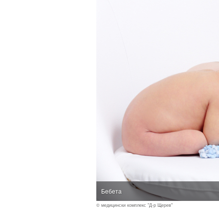
Бебета
© медицински комплекс "Д-р Щерев"