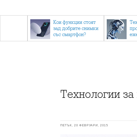
- до
Кои функции стоят
Те
обратно
зад добрите снимки
пр
със смартфон?
еж
ино
са 
Технологии за
ПЕТЪК, 20 ФЕВРУАРИ, 2015