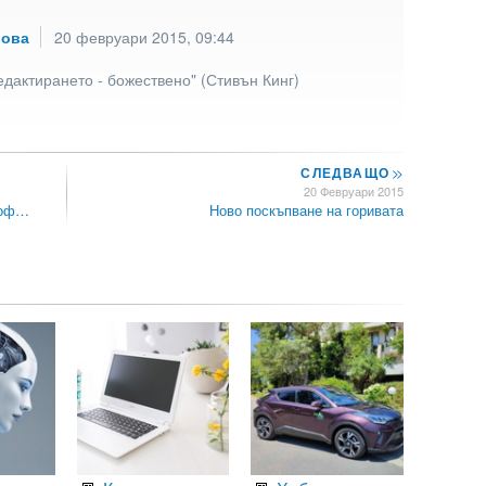
рова
20 февруари 2015, 09:44
едактирането - божествено" (Стивън Кинг)
СЛЕДВАЩО
>>
20 Февруари 2015
Соф…
Ново поскъпване на горивата