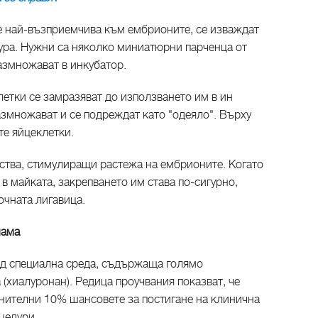
 е най-възприемчива към ембрионите, се изваждат
ура. Нужни са няколко миниатюрни парченца от
размножават в инкубатор.
етки се замразяват до използването им в ин
азмножават и се подреждат като "одеяло". Върху
те яйцеклетки.
ества, стимулиращи растежа на ембрионите. Когато
 в майката, закрепването им става по-сигурно,
очната лигавица.
мама
ид специална среда, съдържаща голямо
(хиалуронан). Редица проучвания показват, че
нителни 10% шансовете за постигане на клинична
цедури.