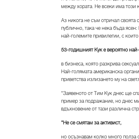
между хората. Не всеки има този 
Аз никога не съм отричал своята с
публично, така че нека бъда ясен: 
най-големите привилегии, с които
53-годишният Кук е вероятно най
в бизнеса, която разкрива сексуа
Най-голямата американска органи
приветства излизането му на свет
"Заявеното от Тим Кук днес ще сп
пример за подражание, но днес м
вдъхновение от тази различна стра
"Не се смятам за активист,
но осъзнавам колко много полза с