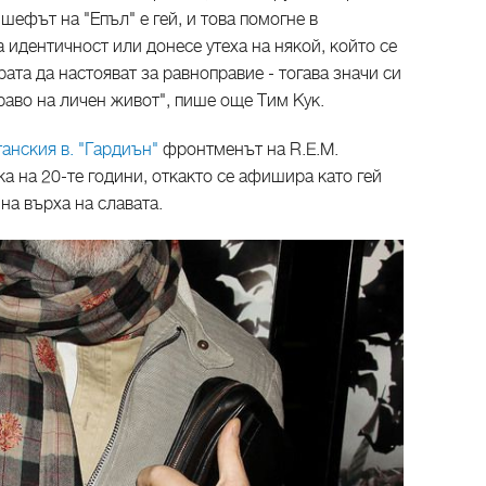
 шефът на "Епъл" е гей, и това помогне в
 идентичност или донесе утеха на някой, който се
ата да настояват за равноправие - тогава значи си
раво на личен живот", пише още Тим Кук.
танския в. "Гардиън"
фронтменът на R.E.M.
а на 20-те години, откакто се афишира като гей
 на върха на славата.