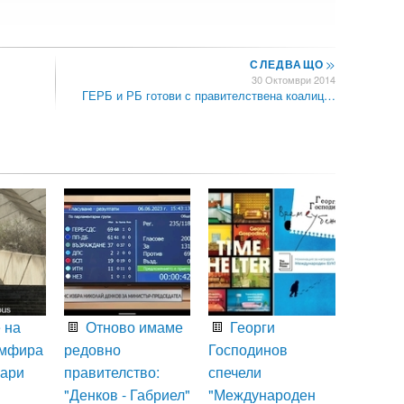
СЛЕДВАЩО
>>
30 Октомври 2014
ГЕРБ и РБ готови с правителствена коалиц…
 на
Отново имаме
Георги
умфира
редовно
Господинов
Вари
правителство:
спечели
"Денков - Габриел"
"Международен