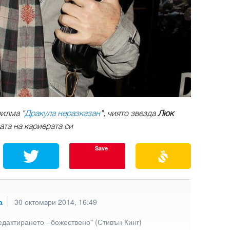
илма "
Дракула неразказан
", чиято звезда
Люк
рата на кариерата си
Save
а
30 октомври 2014, 16:49
едактирането - божествено" (Стивън Кинг)