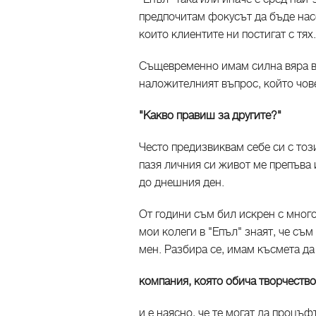
предпочитам фокусът да бъде нас
които клиентите ни постигат с тях.
Същевременно имам силна вяра в 
наложителният въпрос, който чове
"Какво правиш за другите?"
Често предизвиквам себе си с тоз
пазя личния си живот ме препъва 
до днешния ден.
От години съм бил искрен с много
мои колеги в "Епъл" знаят, че съ
мен. Разбира се, имам късмета да
компания, която обича творчеств
и е наясно, че те могат да процъ