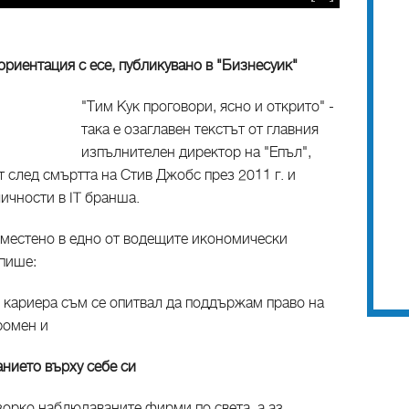
риентация с есе, публикувано в "Бизнесуик"
"Тим Кук проговори, ясно и открито" -
така е озаглавен текстът от главния
изпълнителен директор на "Епъл",
т след смъртта на Стив Джобс през 2011 г. и
личности в IT бранша.
 поместено в едно от водещите икономически
 пише:
 кариера съм се опитвал да поддържам право на
ромен и
нието върху себе си
-зорко наблюдаваните фирми по света, а аз