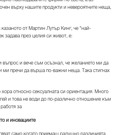
очен върху нашите продукти и невероятните неща,
казаното от Мартин Лутър Кинг, че "най-
к задава през целия си живот, е:
и въпрос и вече съм осъзнал, че желанието ми да
и ми пречи да върша по-важни неща. Така стигнах
 хора относно сексуалната си ориентация. Много
м гей и това не води до по-различно отношение към
 работя за
ото и иновациите
фтяват само когато приемаш радушно различията