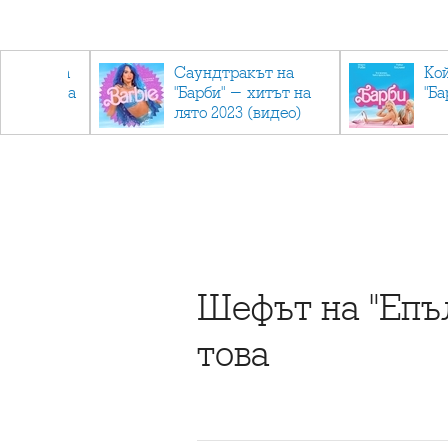
лев върна
Саундтракът на
Ко
ен мандата
"Барби" - хитът на
"Ба
ължаваме
лято 2023 (видео)
"
Шефът на "Епъл
това