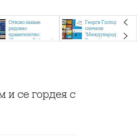
Отново имаме
Георги Господинов
редовно
спечели
правителство:
"Международен
"Денков - Габриел"
Букър" с романа
"Времеубежище"
м и се гордея с