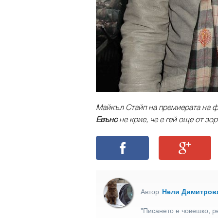
Майкъл Стайп на премиерата на ф
Евънс
не крие, че е гей още от зо
Автор
Нели Димитров
"Писането е човешко, р