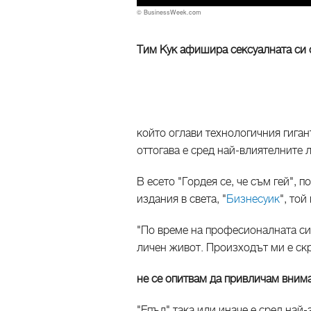
© BusinessWeek.com
Тим Кук афишира сексуалната си о
който оглави технологичния гиган
оттогава е сред най-влиятелните 
В есето "Гордея се, че съм гей",
издания в света, "
Бизнесуик
", той
"По време на професионалната си
личен живот. Произходът ми е ск
не се опитвам да привличам внима
"Епъл" така или иначе е сред най