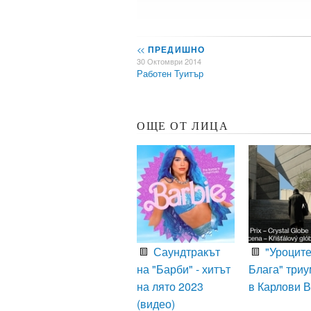
<<
ПРЕДИШНО
30 Октомври 2014
Работен Туитър
ОЩЕ ОТ ЛИЦА
Саундтракът
"Уроците
на "Барби" - хитът
Блага" три
на лято 2023
в Карлови 
(видео)