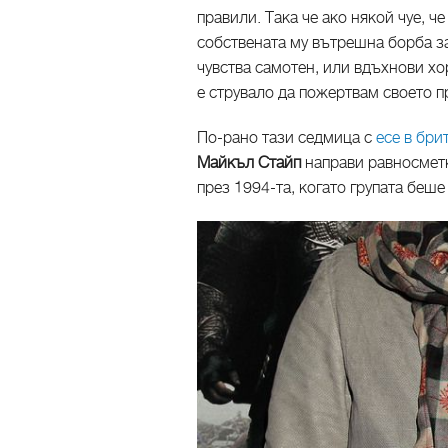
правили. Така че ако някой чуе, че
собствената му вътрешна борба за
чувства самотен, или вдъхнови хор
е струвало да пожертвам своето п
По-рано тази седмица с
есе в бри
Майкъл Стайп
направи равносметк
през 1994-та, когато групата беше