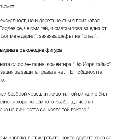
късмет.
ексуалност, но и досега не съм я признавал
Гордея се, че съм гей, и смятам това за една от
 Бог ме е дарил", заявява шефът на "Епъл".
-видната ръководна фигура
лната си ориентация, коментира "Ню Йорк таймс".
зация за защита правата на ЛГБТ общността
ло.
аси безброй човешки животи. Той винаги е бил
илиони хора по земното кълбо ще черпят
на на личността си, която той показа."
ъм извлякъл от жертвите, които другите хора са