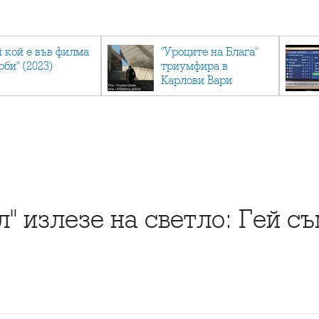
й кой е във филма
"Уроците на Блага"
рби" (2023)
триумфира в
Карлови Вари
" излезе на светло: Гей съ