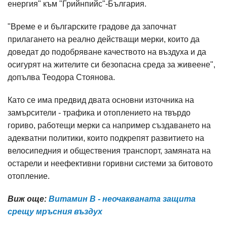
енергия" към "Грийнпийс"-България.
"Време е и българските градове да започнат
прилагането на реално действащи мерки, които да
доведат до подобряване качеството на въздуха и да
осигурят на жителите си безопасна среда за живеене",
допълва Теодора Стоянова.
Като се има предвид двата основни източника на
замърсители - трафика и отоплението на твърдо
гориво, работещи мерки са например създаването на
адекватни политики, които подкрепят развитието на
велосипедния и обществения транспорт, замяната на
остарели и неефективни горивни системи за битовото
отопление.
Виж още:
Витамин B - неочакваната защита
срещу мръсния въздух