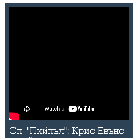
Сп. "Пийпъл": Крис Евънс