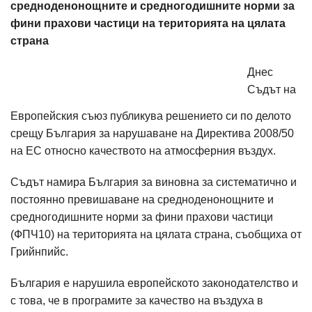
средноденонощните и средногодишните норми за
фини прахови частици на територията на цялата
страна
Днес
Съдът на
Европейския съюз публикува решението си по делото
срещу България за нарушаване на Директива 2008/50
на ЕС относно качеството на атмосферния въздух.
Съдът намира България за виновна за систематично и
постоянно превишаване на средноденонощните и
средногодишните норми за фини прахови частици
(ФПЧ10) на територията на цялата страна, съобщиха от
Грийнпийс.
България е нарушила европейското законодателство и
с това, че в програмите за качество на въздуха в