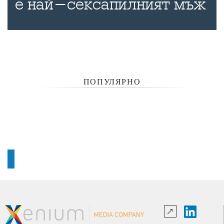
е най-сексапилният мъж
ПОПУЛЯРНО