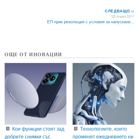
СЛЕДВАЩО
>>
05 Април 2017
ЕП прие резолюция с условия за напускане…
ОЩЕ ОТ ИНОВАЦИИ
Кои функции стоят зад
Технологиите, които
добрите снимки със
променят ежедневието ни