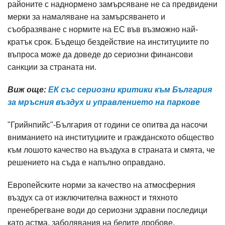
районите с наднормено замърсяване не са предвидени
мерки за намаляване на замърсяването и
съобразяване с нормите на ЕС във възможно най-
кратък срок. Бъдещо бездействие на институциите по
въпроса може да доведе до сериозни финансови
санкции за страната ни.
Виж още:
ЕК със сериозни критики към България
за мръсния въздух и управлението на паркове
"Грийнпийс"-България от години се опитва да насочи
вниманието на институциите и гражданското общество
към лошото качество на въздуха в страната и смята, че
решението на съда е напълно оправдано.
Европейските норми за качество на атмосферния
въздух са от изключителна важност и тяхното
пренебрегване води до сериозни здравни последици
като астма, заболявания на белите дробове,