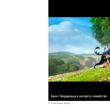
Бикът Фердинанд и неговото семейство
© Александра филмс