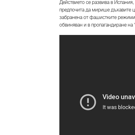
Действието се развива в Испания, 
предпочита да мирише дъхавите цв
забранена от фашистките режими 
обвиняван и в пропагандиране н