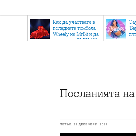
ични
Как да участвате в
Са
: Тайните
коледната томбола
"Ба
дор"
Wheely на MrBit и да
лят
спечелите BMW 120
Посланията на
ПЕТЪК, 22 ДЕКЕМВРИ, 2017