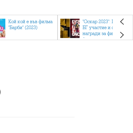
Кой кой е във филма
"Оскар 2023": Приз с
"Барби" (2023)
БГ участие и седем
награди за филма
фаворит
)