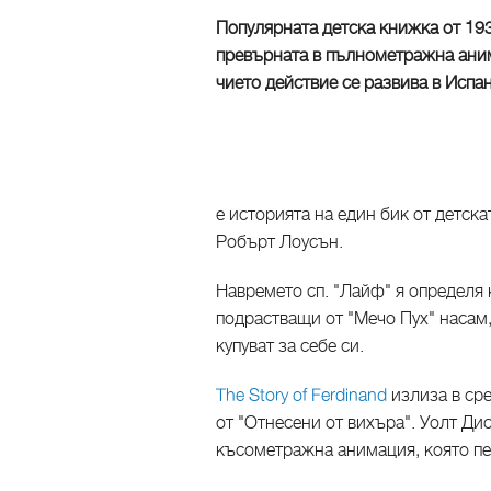
Популярната детска книжка от 1936
превърната в пълнометражна аним
чието действие се развива в Испа
е историята на един бик от детс
Робърт Лоусън.
Навремето сп. "Лайф" я определя 
подрастващи от "Мечо Пух" насам, 
купуват за себе си.
The Story of Ferdinand
излиза в сре
от "Отнесени от вихъра". Уолт Дис
късометражна анимация, която печ