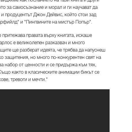
 видяхме как посланието на тази книга и други
то за самосъзнание и морал и ги научават да
и и продуцентът Джон Дейвис, който стои зад
арфийлд" и "Пингвините на мистър Попър".
о притежава правата върху книгата, искаше
Карлос е великолепен разказвач и много
ащите ще разберат идеята, че трябва да напуснеш
ко защитения, но много по-конкурентен свят на
а набор от ценности и се придържа към тях,
 Също както в класическите анимации бикът се
ове, тревоги и мечти."