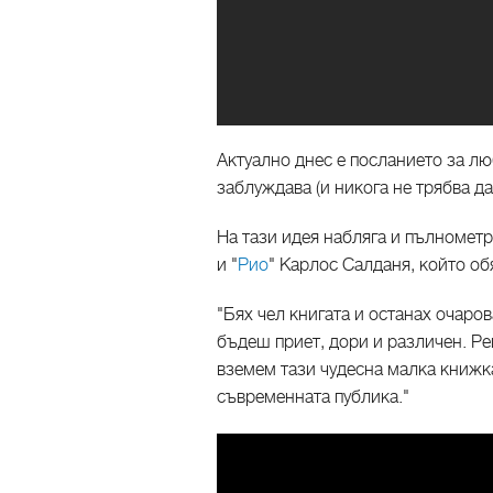
Актуално днес е посланието за л
заблуждава (и никога не трябва да 
На тази идея набляга и пълномет
и "
Рио
" Карлос Салданя, който об
"Бях чел книгата и останах очаро
бъдеш приет, дори и различен. Ре
вземем тази чудесна малка книжк
съвременната публика."