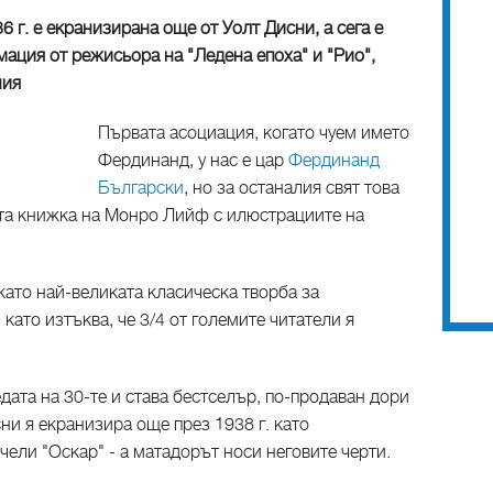
 г. е екранизирана още от Уолт Дисни, а сега е
ация от режисьора на "Ледена епоха" и "Рио",
ния
Първата асоциация, когато чуем името
Фердинанд, у нас е цар
Фердинанд
Български
, но за останалия свят това
ката книжка на Монро Лийф с илюстрациите на
като най-великата класическа творба за
като изтъква, че 3/4 от големите читатели я
дата на 30-те и става бестселър, по-продаван дори
ни я екранизира още през 1938 г. като
ели "Оскар" - а матадорът носи неговите черти.