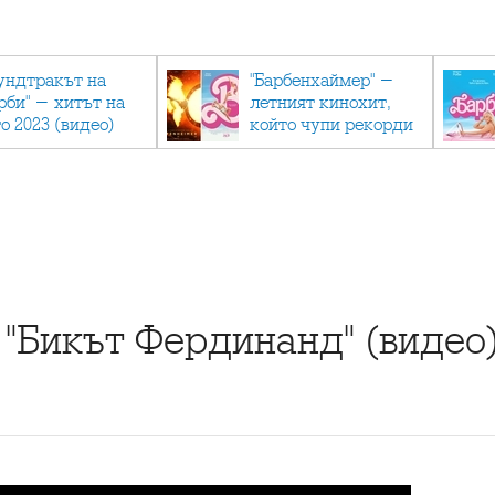
ундтракът на
"Барбенхаймер" -
рби" - хитът на
летният кинохит,
о 2023 (видео)
който чупи рекорди
 "Бикът Фердинанд" (видео