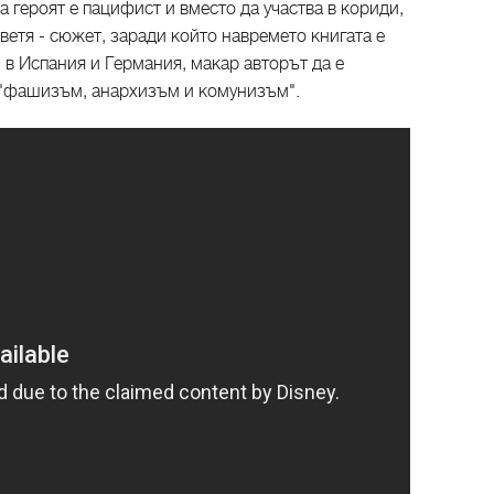
а героят е пацифист и вместо да участва в кориди,
етя - сюжет, заради който навремето книгата е
в Испания и Германия, макар авторът да е
а "фашизъм, анархизъм и комунизъм".