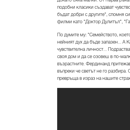
докато бяха малки. От първа ръка
подобни класики създават чувство
бъдат добри с другите", спомня с
филми като "Доктор Дулитъл", "Г
По думите му: "Семейството, коет
нейният дух да бъде запазен... А 
чувствителна личност... Подраств
своя дом и да се озовеш в по-мал
възрастните. Фердинанд притежав
въпреки че светът не го разбира.
превръща в израз на нашите страх