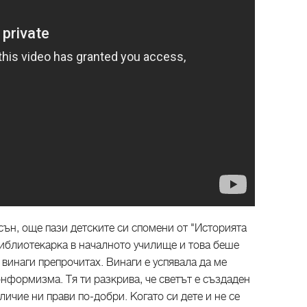
сън, още пази детските си спомени от "Историята
иблиотекарка в началното училище и това беше
 винаги препрочитах. Винаги е успявала да ме
онформизма. Тя ти разкрива, че светът е създаден
личие ни прави по-добри. Когато си дете и не се