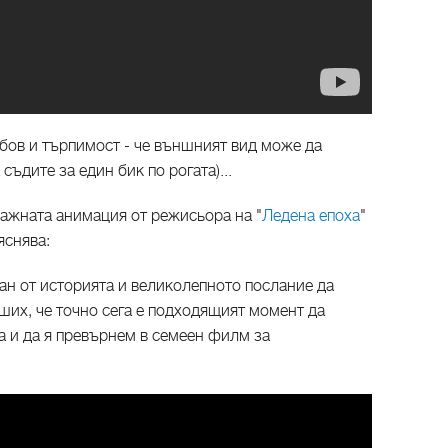
юбов и търпимост - че външният вид може да
съдите за един бик по рогата)...
ражната анимация от режисьора на "
Ледена епоха
"
яснява:
ван от историята и великолепното послание да
ших, че точно сега е подходящият момент да
а и да я превърнем в семеен филм за