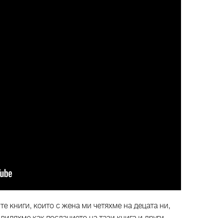
те книги, които с жена ми четяхме на децата ни,