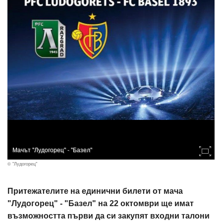
Мачът "Лудогорец" - "Базел"
© "Лудогорец"
Притежателите на единични билети от мача
"Лудогорец" - "Базел" на 22 октомври ще имат
възможността първи да си закупят входни талони