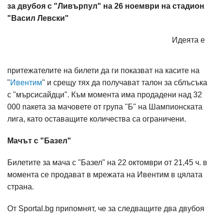
за двубоя с "Ливърпул" на 26 ноември на стадион
"Васил Левски"
Идеята е
притежателите на билети да ги показват на касите на
"
Ивентим
" и срещу тях да получават талон за сблъсъка
с "мърсисайдци". Към момента има продадени над 32
000 пакета за мачовете от група "Б" на Шампионската
лига, като оставащите количества са ограничени.
Мачът с "Базел"
Билетите за мача с "Базел" на 22 октомври от 21,45 ч. в
момента се продават в мрежата на Ивентим в цялата
страна.
От Sportal.bg припомнят, че за следващите два двубоя