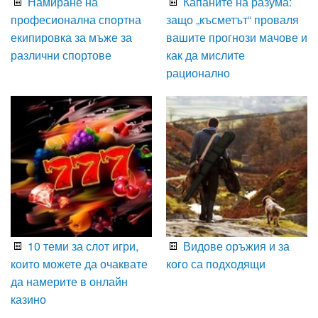
Намиране на
Капаните на разума:
професионална спортна
защо „късметът“ проваля
екипировка за мъже за
вашите прогнози мачове и
различни спортове
как да мислите
рационално
10 теми за слот игри,
Видове оръжия и за
които можете да очаквате
кого са подходящи
да намерите в онлайн
казино