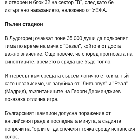
е отворен и блок 32 на сектор "В", след като бе
изтърпяно наказанието, наложено от УЕФА.
Пълен стадион
В Лудогорец очакват поне 35 000 души да подкрепят
тима по време на мача с "Базел", който е от доста
важно значение. Още повече, че според прогнозата на
синоптиците, времето в сряда ще бъде топло.
Интересът към срещата съвсем логично е голям, тъй
като независимо, че загубиха от "Ливърпул" и "Реал"
(Мадрид), възпитаниците на Георги Дерменджиев
показаха отлична игра.
Българският шампион допусна поражение от
английския гранд в последната минута, а съдията
попречи на "орлите" да спечелят точка срещу испанския
колос.