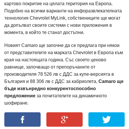
картово покритие на цялата територия на Европа.
Подобно на всички варианти на инфоразвлекателната
технология Chevrolet MyLink, собствениците ще могат
да допълват своите системи с нови приложения в
момента, в който те станат достъпни.
Новият Camaro ще започне да се предлага при някои
от представителите на марката Chevrolet в Европа към
края на настоящата година. Със своето ценово
равнище, започващо от препоръчаните от
производителя 78 526 лв с ДДС за купе-версията в
България и 88 306 лв с ДДС за кабриолета,
Camaro ще
бъде извънредно конкурентоспособно
предложение
за почитателите на динамичното
шофиране.