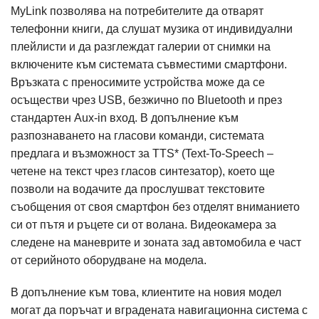
MyLink позволява на потребителите да отварят
телефонни книги, да слушат музика от индивидуални
плейлисти и да разглеждат галерии от снимки на
включените към системата съвместими смартфони.
Връзката с преносимите устройства може да се
осъществи чрез USB, безжично по Bluetooth и през
стандартен Аux-in вход. В допълнение към
разпознаването на гласови команди, системата
предлага и възможност за TTS* (Text-To-Speech –
четене на текст чрез гласов синтезатор), което ще
позволи на водачите да прослушват текстовите
съобщения от своя смартфон без отделят вниманието
си от пътя и ръцете си от волана. Видеокамера за
следене на маневрите и зоната зад автомобила е част
от серийното оборудване на модела.
В допълнение към това, клиентите на новия модел
могат да поръчат и вградената навигационна система с