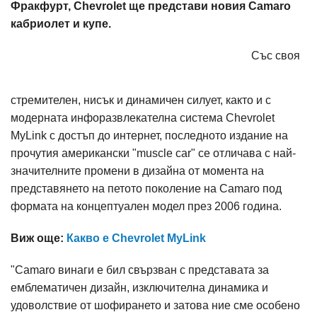
Фракфурт, Chevrolet ще представи новия Camaro
кабриолет и купе.
Със своя
стремителен, нисък и динамичен силует, както и с
модерната инфоразвлекателна система Chevrolet
MyLink с достъп до интернет, последното издание на
прочутия американски "muscle car" се отличава с най-
значителните промени в дизайна от момента на
представянето на петото поколение на Camaro под
формата на концептуален модел през 2006 година.
Виж още:
Какво е Chevrolet MyLink
"Camaro винаги е бил свързван с представата за
емблематичен дизайн, изключителна динамика и
удоволствие от шофирането и затова ние сме особено