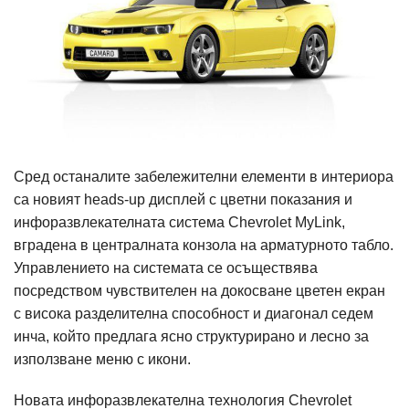
Сред останалите забележителни елементи в интериора
са новият heads-up дисплей с цветни показания и
инфоразвлекателната система Chevrolet MyLink,
вградена в централната конзола на арматурното табло.
Управлението на системата се осъществява
посредством чувствителен на докосване цветен екран
с висока разделителна способност и диагонал седем
инча, който предлага ясно структурирано и лесно за
използване меню с икони.
Новата инфоразвлекателна технология Chevrolet