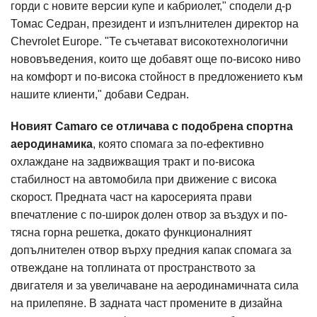
горди с новите версии купе и кабриолет," сподели д-р
Томас Седран, президент и изпълнителен директор на
Chevrolet Europe. "Те съчетават високотехнологични
нововъведения, които ще добавят още по-високо ниво
на комфорт и по-висока стойност в предложението към
нашите клиенти," добави Седран.
Новият Camaro се отличава с подобрена спортна
аеродинамика
, която спомага за по-ефективно
охлаждане на задвижващия тракт и по-висока
стабилност на автомобила при движение с висока
скорост. Предната част на каросерията прави
впечатление с по-широк долен отвор за въздух и по-
тясна горна решетка, докато функционалният
допълнителен отвор върху предния капак спомага за
отвеждане на топлината от пространството за
двигателя и за увеличаване на аеродинамичната сила
на прилепяне. В задната част промените в дизайна