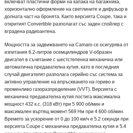
включват пластични форми на капака на багажника,
хоризонтално оформление на светлините и дифузьор в
долната част на бронята. Както версията Coupe, така и
откритият Convertible разполагат със заден спойлер с
вградена радиоантена.
Мощността за задвижването на Camaro се осигурява от
изпитания 6.2-литров осемцилиндров V-образен
двигател в съчетание с шестстепенна механична или
автоматична предавателна кутия, като в последния
случай двигателят разполага серийно със система за
активно управление на впръскването на гориво и
променливо газоразпределение (VVT). Версията с
механична предавателна кутия постига максимална
мощност 432 к.с. (318 кВт) при 5 900 об/мин и
максимален въртящ момент 569 Нм при 4 600 об/мин.
Времето за ускорение от 0 до 100 км/ч е 5.2 секунди при
версията Сoupe с механична предавателна кутия и 5.4