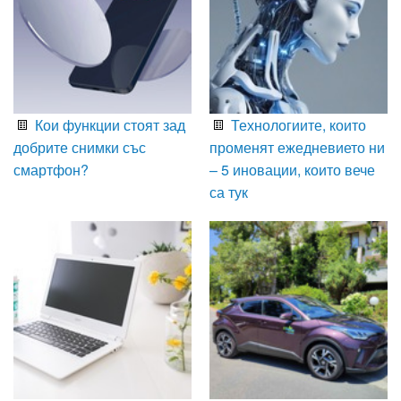
Кои функции стоят зад
Технологиите, които
добрите снимки със
променят ежедневието ни
смартфон?
– 5 иновации, които вече
са тук