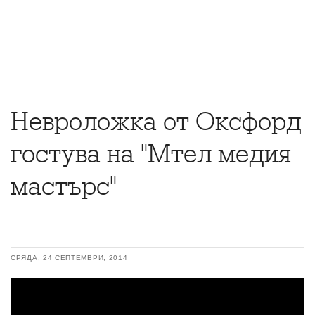
Невроложка от Оксфорд
гостува на "Мтел медия
мастърс"
СРЯДА, 24 СЕПТЕМВРИ, 2014