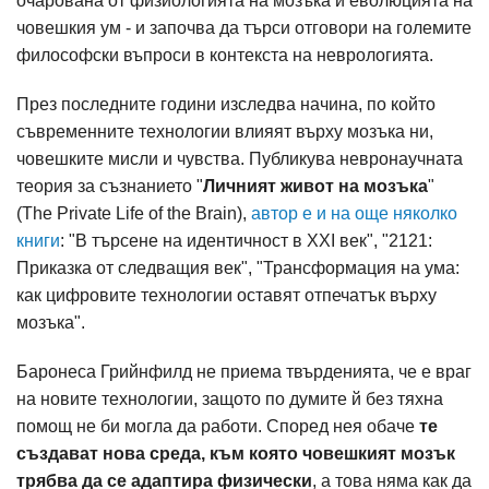
очарована от физиологията на мозъка и еволюцията на
човешкия ум - и започва да търси отговори на големите
философски въпроси в контекста на неврологията.
През последните години изследва начина, по който
съвременните технологии влияят върху мозъка ни,
човешките мисли и чувства. Публикува невронаучната
теория за съзнанието "
Личният живот на мозъка
"
(The Private Life of the Brain),
автор е и на още няколко
книги
: "В търсене на идентичност в XXI век", "2121:
Приказка от следващия век", "Трансформация на ума:
как цифровите технологии оставят отпечатък върху
мозъка".
Баронеса Грийнфилд не приема твърденията, че е враг
на новите технологии, защото по думите й без тяхна
помощ не би могла да работи. Според нея обаче
те
създават нова среда, към която човешкият мозък
трябва да се адаптира физически
, а това няма как да