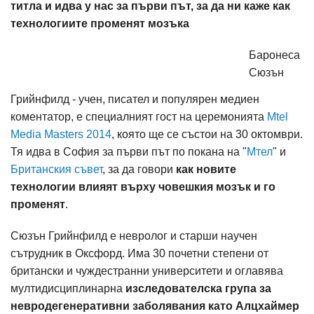
титла и идва у нас за първи път, за да ни каже как
технологиите променят мозъка
Баронеса
Сюзън
Грийнфилд - учен, писател и популярен медиен
коментатор, е специалният гост на церемонията
Mtel
Media Masters 2014
, която ще се състои на 30 октомври.
Тя идва в София за първи път по покана на "
Мтел
" и
Британския съвет
, за да говори
как новите
технологии влияят върху човешкия мозък и го
променят
.
Сюзън Грийнфилд е невролог и старши научен
сътрудник в Оксфорд. Има 30 почетни степени от
британски и чуждестранни университети и оглавява
мултидисциплинарна
изследователска група за
невродегенеративни заболявания като Алцхаймер