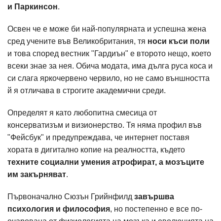
и Паркинсон
.
Освен че е може би най-популярната и успешна жена
сред учените във Великобритания, тя
носи къси поли
и това според вестник "Гардиън" е второто нещо, което
всеки знае за нея. Обича модата, има дълга руса коса и
си слага яркочервено червило, но не само външността
й я отличава в строгите академични среди.
Определят я като любопитна смесица от
консерватизъм и визионерство. Тя няма профил във
"Фейсбук" и предупреждава, че интернет поставя
хората в дигитално копие на реалността, където
техните социални умения атрофират, а мозъците
им закърняват
.
Първоначално Сюзън Грийнфилд
завършва
психология и философия
, но постепенно е все по-