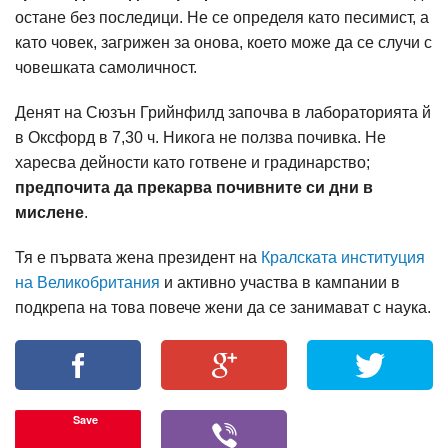
остане без последици. Не се определя като песимист, а
като човек, загрижен за онова, което може да се случи с
човешката самоличност.
Денят на Сюзън Грийнфилд започва в лабораторията й
в Оксфорд в 7,30 ч. Никога не ползва почивка. Не
харесва дейности като готвене и градинарство;
предпочита да прекарва почивните си дни в
мислене
.
Тя е първата жена президент на
Кралската институция
на Великобритания
и активно участва в кампании в
подкрепа на това повече жени да се занимават с наука.
Save