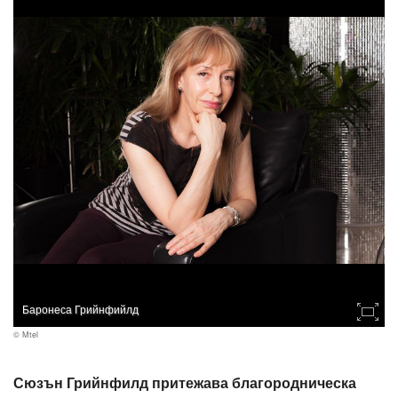
Баронеса Грийнфийлд
© Mtel
Сюзън Грийнфилд притежава благородническа