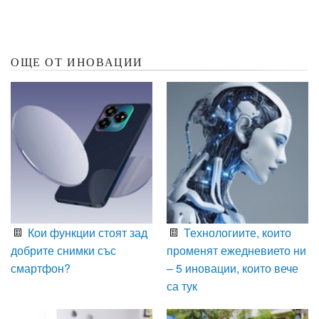
ОЩЕ ОТ ИНОВАЦИИ
Кои функции стоят зад
Технологиите, които
добрите снимки със
променят ежедневието ни
смартфон?
– 5 иновации, които вече
са тук