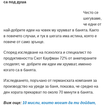
са под душа
Често се
шегуваме,
че едни от
най-добрите идеи на човек му хрумват в банята. Както
в повечето случаи, и тук в шегата има истина, която е
повече от само зрънце.
Според изследване на психолога и специалист по
продуктивността Скот Кауфман 72% от анкетираните
споделят, че добрите им идеи им хрумват, именно
когато са в банята.
Изследването, поръчано от германската компания за
производство на уреди за баня, показва, че средно на
ден хората прекарват по около 70 минути в банята.
Виж още:
10 мисли, които могат да ти дойдат,