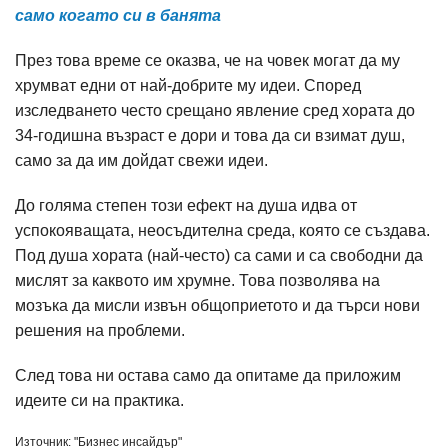
само когато си в банята
През това време се оказва, че на човек могат да му
хрумват едни от най-добрите му идеи. Според
изследването често срещано явление сред хората до
34-годишна възраст е дори и това да си взимат душ,
само за да им дойдат свежи идеи.
До голяма степен този ефект на душа идва от
успокояващата, неосъдителна среда, която се създава.
Под душа хората (най-често) са сами и са свободни да
мислят за каквото им хрумне. Това позволява на
мозъка да мисли извън общоприетото и да търси нови
решения на проблеми.
След това ни остава само да опитаме да приложим
идеите си на практика.
Източник: "Бизнес инсайдър"