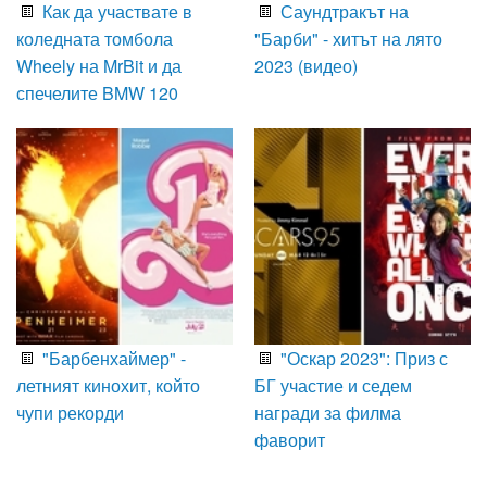
Как да участвате в
Саундтракът на
коледната томбола
"Барби" - хитът на лято
Wheely на MrBit и да
2023 (видео)
спечелите BMW 120
"Барбенхаймер" -
"Оскар 2023": Приз с
летният кинохит, който
БГ участие и седем
чупи рекорди
награди за филма
фаворит