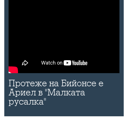
Протеже на Бийонсе е
Ариел в "Малката
русалка"