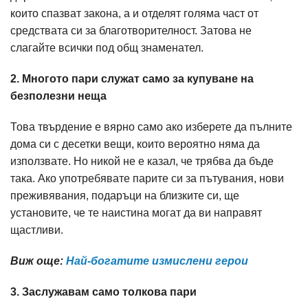
които спазват закона, а и отделят голяма част от
средствата си за благотворителност. Затова не
слагайте всички под общ знаменател.
2. Многото пари служат само за купуване на
безполезни неща
Това твърдение е вярно само ако изберете да пълните
дома си с десетки вещи, които вероятно няма да
използвате. Но никой не е казал, че трябва да бъде
така. Ако употребявате парите си за пътувания, нови
преживявания, подаръци на близките си, ще
установите, че те наистина могат да ви направят
щастливи.
Виж още:
Най-богатите измислени герои​
3. Заслужавам само толкова пари