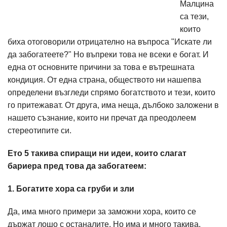
Малцина
са тези,
които
биха отоговорили отрицателно на въпроса "Искате ли
да забогатеете?" Но въпреки това не всеки е богат. И
една от основните причини за това е вътрешната
кондиция. От една страна, обществото ни нашепва
определени възгледи спрямо богатството и тези, които
го притежават. От друга, има неща, дълбоко заложени в
нашето съзнание, които ни пречат да преодолеем
стереотипите си.
Ето 5 такива спиращи ни идеи, които слагат
бариера пред това да забогатеем:
1. Богатите хора са груби и зли
Да, има много примери за заможни хора, които се
държат лошо с останалите. Но има и много такива,