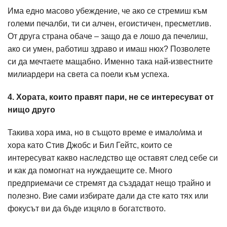
Има едно масово убеждение, че ако се стремиш към
големи печалби, ти си алчен, егоистичен, пресметлив.
От друга страна обаче – защо да е лошо да печелиш,
ако си умен, работиш здраво и имаш нюх? Позволете
си да мечтаете мащабно. Именно така най-известните
милиардери на света са поели към успеха.
4. Хората, които правят пари, не се интересуват от
нищо друго
Такива хора има, но в същото време е имало/има и
хора като Стив Джобс и Бил Гейтс, които се
интересуват какво наследство ще оставят след себе си
и как да помогнат на нуждаещите се. Много
предприемачи се стремят да създадат нещо трайно и
полезно. Вие сами избирате дали да сте като тях или
фокусът ви да бъде изцяло в богатството.