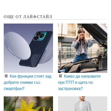
ОЩЕ ОТ ЛАЙФСТАЙЛ
Кои функции стоят зад
Какво да направите
добрите снимки със
при ПТП и щета по
смартфон?
застраховка?