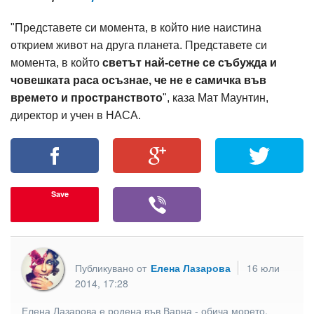
"Представете си момента, в който ние наистина
открием живот на друга планета. Представете си
момента, в който
светът най-сетне се събужда и
човешката раса осъзнае, че не е самичка във
времето и пространството
", каза Мат Маунтин,
директор и учен в НАСА.
Save
Публикувано от
Елена Лазарова
16 юли
2014, 17:28
Елена Лазарова е родена във Варна - обича морето,