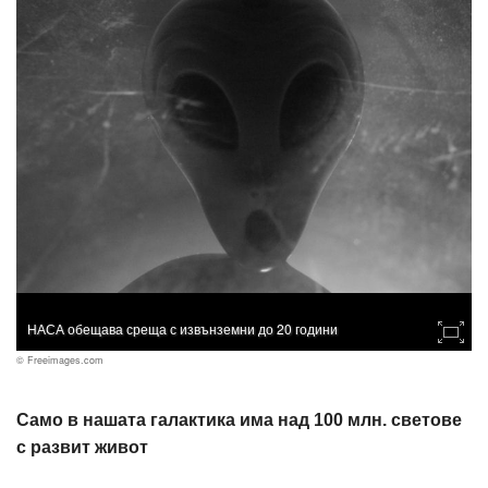
НАСА обещава среща с извънземни до 20 години
© Freeimages.com
Само в нашата галактика има над 100 млн. светове
с развит живот