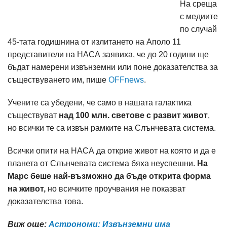
На среща
с медиите
по случай
45-тата годишнина от излитането на Аполо 11
представители на НАСА заявиха, че до 20 години ще
бъдат намерени извънземни или поне доказателства за
съществуването им, пише
OFFnews
.
Учените са убедени, че само в нашата галактика
съществуват
над 100 млн. светове с развит живот
,
но всички те са извън рамките на Слънчевата система.
Всички опити на НАСА да открие живот на която и да е
планета от Слънчевата система бяха неуспешни.
На
Марс беше най-възможно да бъде открита форма
на живот,
но всичките проучвания не показват
доказателства това.
Виж още:
Астрономи: Извънземни има