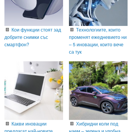
Кои функции стоят зад
Технологиите, които
добрите снимки със
променят ежедневието ни
смартфон?
– 5 иновации, които вече
са тук
Какви иновации
Хибридни коли под
предлагат най-новите
наем – зелена и удобна