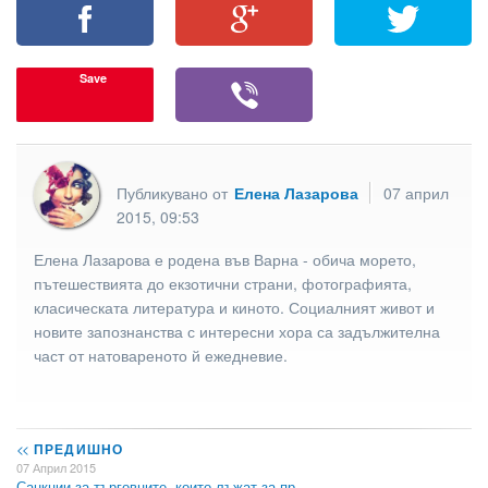
Save
Публикувано от
Елена Лазарова
07 април
2015, 09:53
Елена Лазарова е родена във Варна - обича морето,
пътешествията до екзотични страни, фотографията,
класическата литература и киното. Социалният живот и
новите запознанства с интересни хора са задължителна
част от натовареното й ежедневие.
<<
ПРЕДИШНО
07 Април 2015
Санкции за търговците, които лъжат за пр…