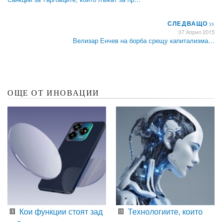
СЛЕДВАЩО
>>
07 Април 2015
Велизар Енчев на борба срещу капитализма…
ОЩЕ ОТ ИНОВАЦИИ
Кои функции стоят зад
Технологиите, които