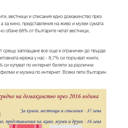
иги, вестници и списания едно домакинство през
, а за кино, представления на живо и музеи сумата
но обаче 68% от българите четат вестници,
ет срещу заплащане все още е ограничен до твърде
етовната мрежа у нас - 8,7% си поръчват книги,
% си купуват по интернет билети за различни
 филми и музика по интернет. Всеки пети българин