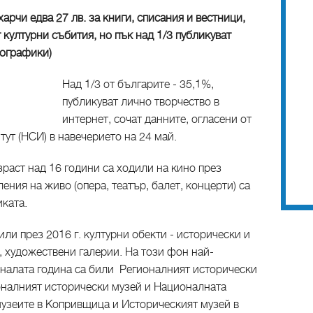
арчи едва 27 лв. за книги, списания и вестници,
културни събития, но пък над 1/3 публикуват
фографики)
Над 1/3 от българите - 35,1%,
публикуват лично творчество в
интернет, сочат данните, огласени от
ут (НСИ) в навечерието на 24 май.
раст над 16 години са ходили на кино през
ения на живо (опера, театър, балет, концерти) са
ката.
или през 2016 г. културни обекти - исторически и
, художествени галерии. На този фон най-
иналата година са били Регионалният исторически
оналният исторически музей и Националната
музеите в Копривщица и Историческият музей в