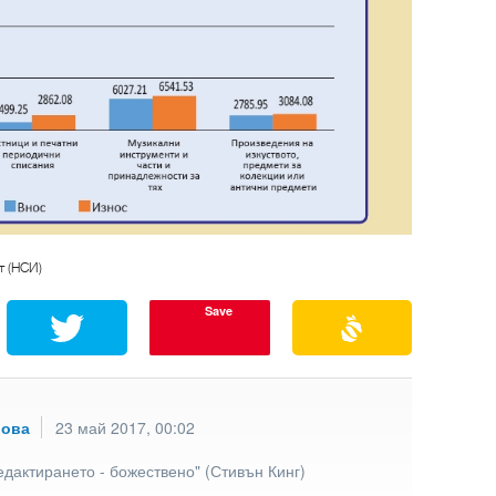
т (НСИ)
Save
рова
23 май 2017, 00:02
едактирането - божествено" (Стивън Кинг)