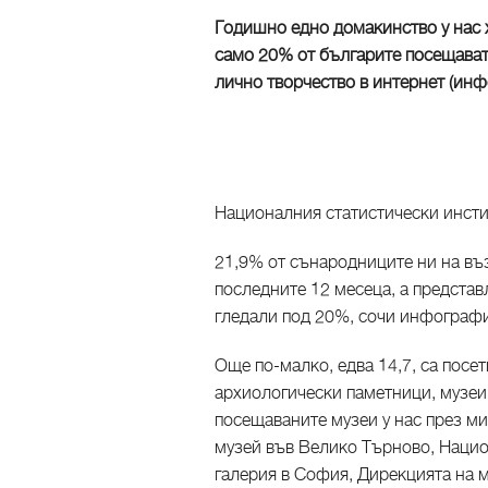
Годишно едно домакинство у нас х
само 20% от българите посещават 
лично творчество в интернет (ин
Националния статистически инстит
21,9% от сънародниците ни на въз
последните 12 месеца, а представл
гледали под 20%, сочи инфографи
Още по-малко, едва 14,7, са посет
архиологически паметници, музеи
посещаваните музеи у нас през м
музей във Велико Търново, Наци
галерия в София, Дирекцията на 