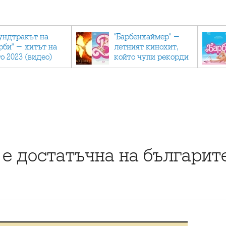
ундтракът на
"Барбенхаймер" -
рби" - хитът на
летният кинохит,
о 2023 (видео)
който чупи рекорди
 е достатъчна на българит