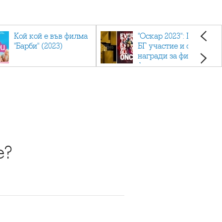
Кой кой е във филма
"Оскар 2023": Приз с
"Барби" (2023)
БГ участие и седем
награди за филма
фаворит
е?