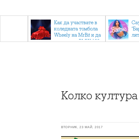
ични
Как да участвате в
Са
: Тайните
коледната томбола
"Ба
дор"
Wheely на MrBit и да
лят
спечелите BMW 120
Колко култура
ВТОРНИК, 23 МАЙ, 2017