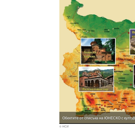
Обектите от списъка на ЮНЕСКО с култу
© НСИ