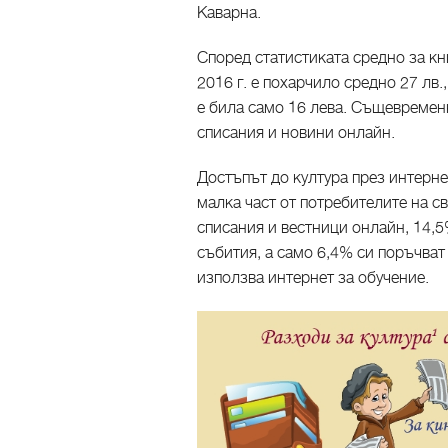
Каварна.
Според статистиката средно за кн
2016 г. е похарчило средно 27 лв.
е била само 16 лева. Същевремен
списания и новини онлайн.
Достъпът до култура през интерн
малка част от потребителите на св
списания и вестници онлайн, 14,5
събития, а само 6,4% си поръчват
използва интернет за обучение.