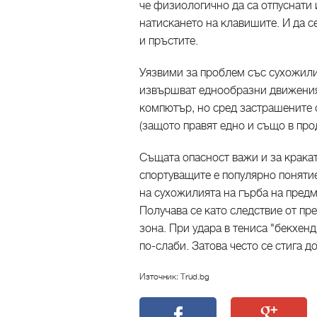
че физиологично да са отпуснати 
натискането на клавишите. И да с
и пръстите.
Уязвими за проблем със сухожили
извършват еднообразни движения.
компютър, но сред застрашените 
(защото правят едно и също в про
Същата опасност важи и за кракат
спортуващите е популярно понятие
на сухожилията на гърба на предм
Получава се като следствие от пр
зона. При удара в тениса "бекхенд
по-слаби. Затова често се стига д
Източник: Trud.bg