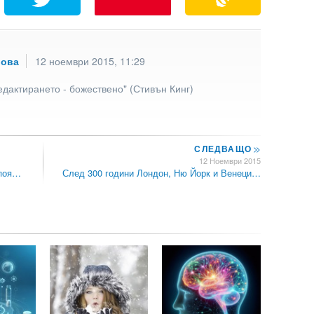
рова
12 ноември 2015, 11:29
едактирането - божествено" (Стивън Кинг)
СЛЕДВАЩО
>>
12 Ноември 2015
упоя…
След 300 години Лондон, Ню Йорк и Венеци…