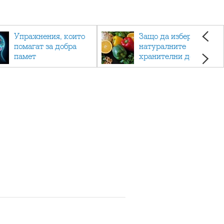
Упражнения, които
Защо да изберете
помагат за добра
натуралните
памет
хранителни добавки
пред синтетичните?