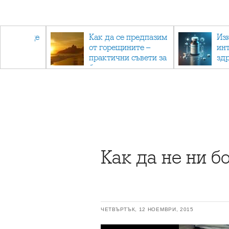
та също ще
Как да се предпазим
Из
ен
от горещините –
ин
ат
практични съвети за
зд
безопасно лято
ка
ме
Как да не ни б
ЧЕТВЪРТЪК, 12 НОЕМВРИ, 2015