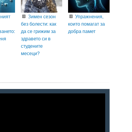
ният
Зимен сезон
Упражнения,
без болести: как
които помагат за
ването:
да се грижим за
добра памет
еня
здравето си в
студените
месеци?