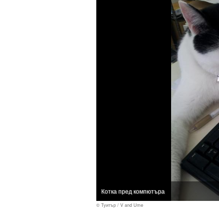
Котка пред компютъра
© Туитър / V and Ume