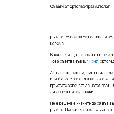
Съвети от ортопед-травматолог
ръцете трябва да са поставени под
корема.
Важно е също така да се пише изпр
Това съветва във в. "
Труд
" ортопе
Ако докато пишем, сме поставили 
или бюрото, се стига до положени
пръстите започват да изтръпват. З
дунапренени подложки.
Не е решение китките да са във въ
ръцете. Просто казано - ръката и