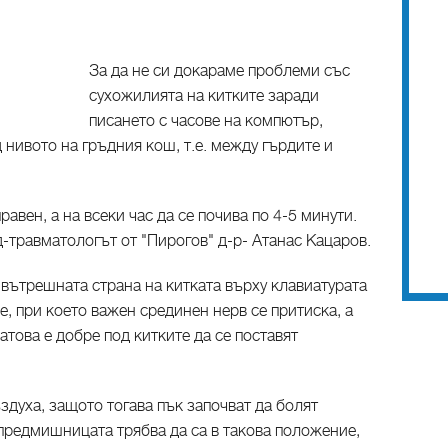
За да не си докараме проблеми със
сухожилията на китките заради
писането с часове на компютър,
 нивото на гръдния кош, т.е. между гърдите и
авен, а на всеки час да се почива по 4-5 минути.
д-травматологът от "Пирогов" д-р- Атанас Кацаров.
вътрешната страна на китката върху клавиатурата
е, при което важен срединен нерв се притиска, а
атова е добре под китките да се поставят
здуха, защото тогава пък започват да болят
 предмишницата трябва да са в такова положение,