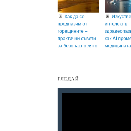
Как да се
Изкустве
предпазим от
интелект в
горещините –
здравеопаз
практични съвети
как AI пром
за безопасно лято
медицината
ГЛЕДАЙ