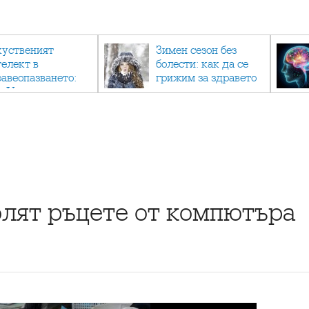
куственият
Зимен сезон без
телект в
болести: как да се
равеопазването:
грижим за здравето
к AI променя
си в студените
дицината
месеци?
олят ръцете от компютъра