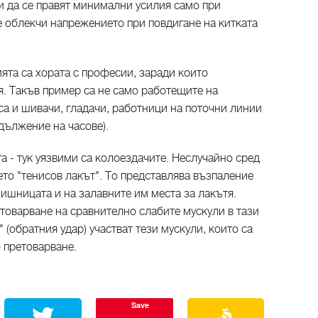
и да се правят минимални усилия само при
е облекчи напрежението при повдигане на китката
ята са хората с професии, заради които
 Такъв пример са не само работещите на
са и шивачи, гладачи, работници на поточни линии
дължение на часове).
а - тук уязвими са колоездачите. Неслучайно сред
то "тенисов лакът". То представлява възпаление
ишницата и на залавните им места за лакътя.
етоварване на сравнително слабите мускули в тази
" (обратния удар) участват тези мускули, които са
о претоварване.
Save