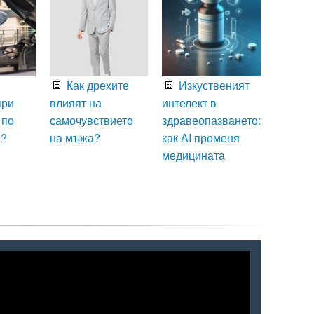
Как дрехите
Изкуственият
при
влияят на
интелект в
 по
самочувствието
здравеопазването:
а?
на мъжа?
как AI променя
медицината