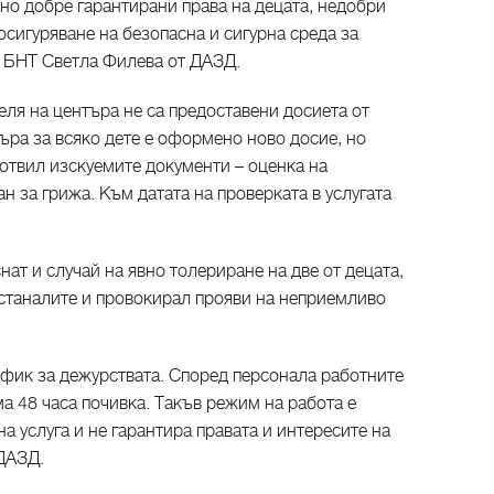
но добре гарантирани права на децата, недобри
еосигуряване на безопасна и сигурна среда за
д БНТ Светла Филева от ДАЗД.
теля на центъра не са предоставени досиета от
ъра за всяко дете е оформено ново досие, но
зготвил изскуемите документи – оценка на
н за грижа. Към датата на проверката в услугата
нат и случай на явно толериране на две от децата,
станалите и провокирал прояви на неприемливо
афик за дежурствата. Според персонала работните
ма 48 часа почивка. Такъв режим на работа е
а услуга и не гарантира правата и интересите на
 ДАЗД.