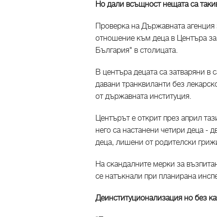
Но дали всъщност нещата са такив
Проверка на Държавната агенция 
отношение към деца в Центъра за
България" в столицата.
В центъра децата са затваряни в с
давани транквиланти без лекарск
от държавната институция.
Центърът е открит през април та
него са настанени четири деца - д
деца, лишени от родителски гриж
На скандалните мерки за възпитан
се натъкнали при планирана инспе
Деинституционализация но без ка