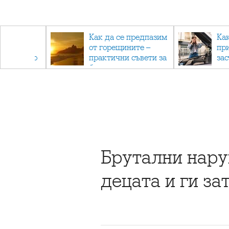
рез
Как да се предпазим
Ка
 - с
от горещините –
пр
ри отново
практични съвети за
за
та
безопасно лято
Брутални нару
децата и ги за