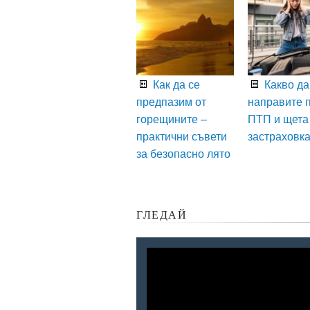
Как да се
Какво да
предпазим от
направите 
горещините –
ПТП и щета
практични съвети
застраховк
за безопасно лято
ГЛЕДАЙ