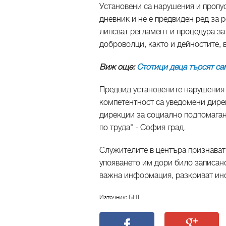
Установени са нарушения и пропус
дневник и не е предвиден ред за 
липсват регламент и процедура за
доброволци, както и дейностите, 
Виж още:
Стотици деца търсят с
Предвид установените нарушения 
компетентност са уведомени дире
дирекции за социално подпомаган
по труда" - София град.
Служителите в центъра признават
упояването им дори било записано
важна информация, разкриват ин
Източник: БНТ