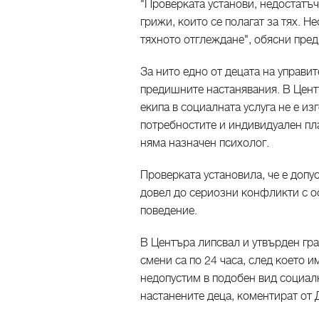
"Проверката установи, недостатъч
грижи, които се полагат за тях. Н
тяхното отглеждане", обясни пре
За нито едно от децата на управи
предишните настанявания. В Цент
екипа в социалната услуга не е и
потребностите и индивидуален пла
няма назначен психолог.
Проверката установила, че е допус
довел до сериозни конфликти с о
поведение.
В Центъра липсвал и утвърден гр
смени са по 24 часа, след което и
недопустим в подобен вид социалн
настанените деца, коментират от