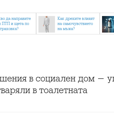
кво да направите
Как дрехите влияят
и ПТП и щета по
на самочувствието
страховка?
на мъжа?
шения в социален дом - у
тваряли в тоалетната