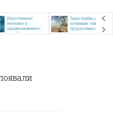
Изкуственият
Защо трябва да си
интелект в
почиваме: тайната на
здравеопазването:
продуктивността,
как AI променя
здравето и добрия
медицината
живот.
появали