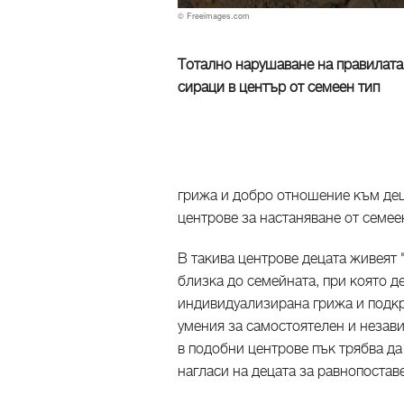
© Freeimages.com
Тотално нарушаване на правилата
сираци в център от семеен тип
грижа и добро отношение към деца
центрове за настаняване от семее
В такива центрове децата живеят "
близка до семейната, при която д
индивидуализирана грижа и подкр
умения за самостоятелен и незав
в подобни центрове пък трябва да
нагласи на децата за равнопостав