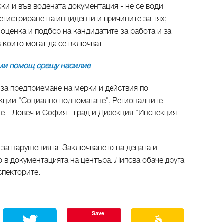
ки и във водената документация - не се води
регистриране на инциденти и причините за тях;
 оценка и подбор на кандидатите за работа и за
в които могат да се включват.
ами помощ срещу насилие
за предприемане на мерки и действия по
кции "Социално подпомагане", Регионалните
е - Ловеч и София - град и Дирекция "Инспекция
 за нарушенията. Заключването на децата и
 в документацията на центъра. Липсва обаче друга
спекторите.
Save