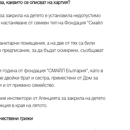
а, каквито се описват на хартия?
за закрила на детето е установила недопустимо
 настаняване от семеен тип на Фондация "Смайл
анитарни помещения, а на две от тях са били
о предписание, за да бъдат осмирени, съобщават
зи година от фондация "СМАЙЛ България", като в
ве двойки брат и сестра, преместени от Дом за
и и от приемно семейство.
ие инспектори от Агенцията за закрила на детето
кция в края на лятото.
чествени грижи