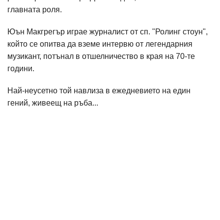
главната роля.
Юън Макгрегър играе журналист от сп. "Ролинг стоун",
който се опитва да вземе интервю от легендарния
музикант, потънал в отшелничество в края на 70-те
години.
Най-неусетно той навлиза в ежедневието на един
гений, живеещ на ръба...