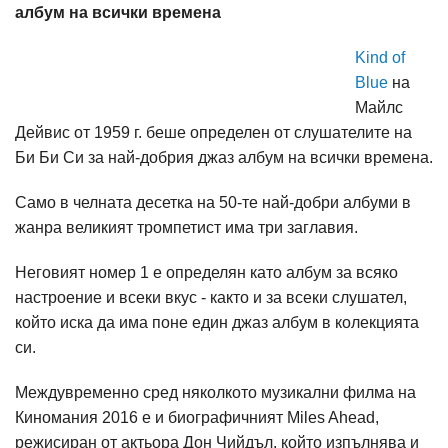
албум на всички времена
Kind of
Blue
на
Майлс
Дейвис от 1959 г. беше определен от слушателите на
Би Би Си за най-добрия джаз албум на всички времена.
Само в челната десетка на 50-те най-добри албуми в
жанра великият тромпетист има три заглавия.
Неговият номер 1 е определян като албум за всяко
настроение и всеки вкус - както и за всеки слушател,
който иска да има поне един джаз албум в колекцията
си.
Междувременно сред няколкото музикални филма на
Киномания 2016 е и биографичният Miles Ahead,
режисиран от актьора Дон Чийдъл, който изпълнява и