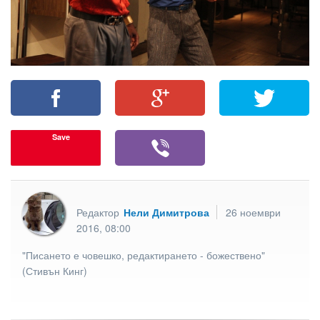
Save
Редактор
Нели Димитрова
26 ноември
2016, 08:00
"Писането е човешко, редактирането - божествено"
(Стивън Кинг)