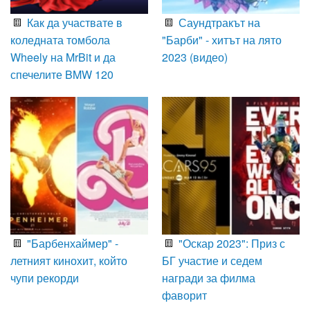
Как да участвате в
Саундтракът на
коледната томбола
"Барби" - хитът на лято
Wheely на MrBit и да
2023 (видео)
спечелите BMW 120
"Барбенхаймер" -
"Оскар 2023": Приз с
летният кинохит, който
БГ участие и седем
чупи рекорди
награди за филма
фаворит