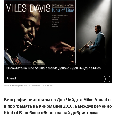
Обложката на Kind of Blue с Майлс Дейвис и Дон Чийдъл в Miles
Ahead
© Кълъмбия рекърдс; Сони пикчърс класикс
Биографичният филм на Дон Чийдъл Miles Ahead е
в програмата на Киномания 2016, а междувременно
Kind of Blue беше обявен за най-добрият джаз