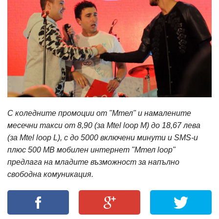
С коледните промоции от "Мтел" и намалените
месечни такси от 8,90 (за Mtel loop M) до 18,67 лева
(за Mtel loop L), с до 5000 включени минути и SMS-и
плюс 500 МВ мобилен интернет "Мтел loop"
предлага на младите възможност за напълно
свободна комуникация.