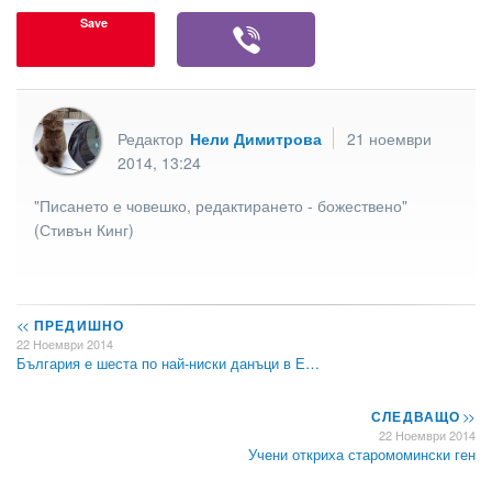
Save
Редактор
Нели Димитрова
21 ноември
2014, 13:24
"Писането е човешко, редактирането - божествено"
(Стивън Кинг)
<<
ПРЕДИШНО
22 Ноември 2014
България е шеста по най-ниски данъци в Е…
СЛЕДВАЩО
>>
22 Ноември 2014
Учени откриха старомомински ген