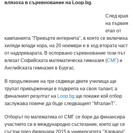
влязоха в съревнование на Loop.bg.
След края
на първия
етап от
кампанията "Превърти интернета", в която се включиха
хиляди млади хора, на 20 ноември е в ход втората част
от надпреварата. В оспорвано съревнование този път
влизат Софийската математическа гимназия (
СМГ
) и
Английската гимназия в Бургас.
В продължение на три седмици двете училища ще
трупат привърженици в подкрепа на своя талант, а
финалният резултат на
Loop.bg
ще покаже кой отбор
заслужава повече да бъде следващият "МталанТ".
Отборът по математика от СМГ се бори да финансира
участието си в международно състезание, което ще се
състои през февруари 2015 в университета "Харвард",