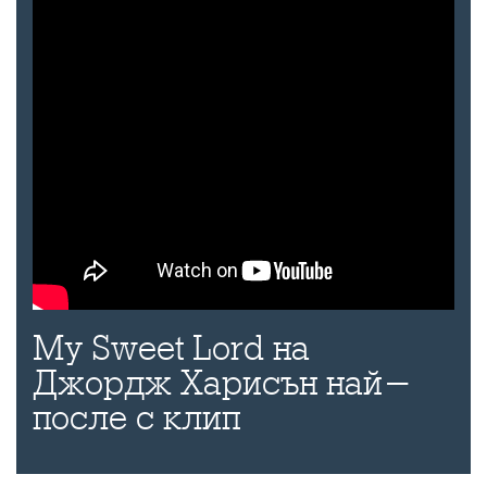
My Sweet Lord на
Джордж Харисън най-
после с клип