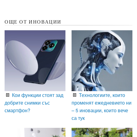
ОЩЕ ОТ ИНОВАЦИИ
Кои функции стоят зад
Технологиите, които
добрите снимки със
променят ежедневието ни
смартфон?
– 5 иновации, които вече
са тук