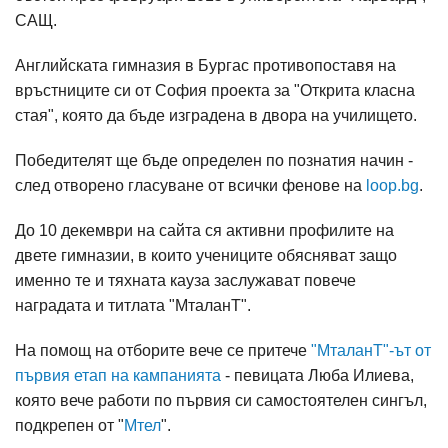
САЩ.
Английската гимназия в Бургас противопоставя на
връстниците си от София проекта за "Открита класна
стая", която да бъде изградена в двора на училището.
Победителят ще бъде определен по познатия начин -
след отворено гласуване от всички фенове на
loop.bg
.
До 10 декември на сайта ся активни профилите на
двете гимназии, в които учениците обясняват защо
именно те и тяхната кауза заслужават повече
наградата и титлата "МталанТ".
На помощ на отборите вече се притече
"МталанТ"-ът от
първия етап на кампанията
- певицата Люба Илиева,
която вече работи по първия си самостоятелен сингъл,
подкрепен от "
Мтел
".