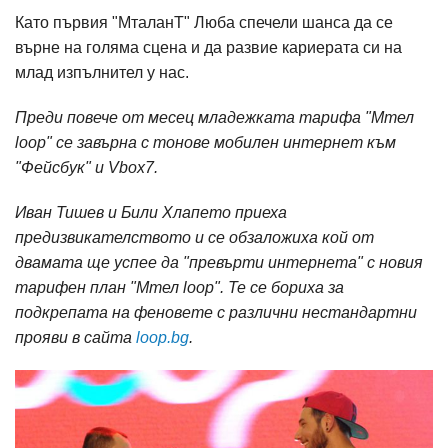
Като първия "МталанТ" Люба спечели шанса да се
върне на голяма сцена и да развие кариерата си на
млад изпълнител у нас.
Преди повече от месец младежката тарифа "Мтел
loop" се завърна с тонове мобилен интернет към
"Фейсбук" и Vbox7.
Иван Тишев и Били Хлапето приеха
предизвикателството и се обзаложиха кой от
двамата ще успее да "превърти интернета" с новия
тарифен план "Мтел loop". Те се бориха за
подкрепата на феновете с различни нестандартни
прояви в сайта
loop.bg
.