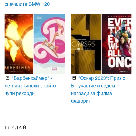
спечелите BMW 120
"Барбенхаймер" -
"Оскар 2023": Приз с
летният кинохит, който
БГ участие и седем
чупи рекорди
награди за филма
фаворит
ГЛЕДАЙ