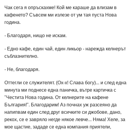
Чак сега я опръскахме! Кой ме караше да влизам в
кафенето? Съвсем ми излезе от ум тая пуста Нова
година.
- Благодаря, нищо не искам.
- Едно кафе, един чай, един ликьор - нарежда келнерът
съблазнително.
- Не, благодаря.
Оттегли се служителят. (Ох-х! Слава богу)... и след една
минута ми поднесе една паничка, вътре картичка с
"Честита Нова година. От келнерите на кафене
България!". Благодарим! Аз почнах уж разсеяно да
напипвам един след друг всичките си джобове, дано,
рекох, се е завряло негде някое левче... Няма! Хеле, за
мое щастие, зададе се една компания приятели,