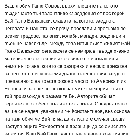
Ваш любим Ганю Сомов, върху плещите на когото
въздигнахте тъй талантливо създадения от вас герой
Бай Ганю Балкански, славата на когото, заедно с
неговата и Вашата, се прочу, прослави и прогърмя по
всички градове, паланки, колиби, мандри, воденици и
въобще навсякъде. Между това истинският, живият Бай
Ганю Балкански сега засега се намира в твърде окаяно
материално състояние и се свива от сиромашия и
немотия тогава, когато се разправя и весело приказва
за неговите нескончаеми дълги пътешествия заедно с
препасаното на кръста розово масло по Америка и из
Европа, и за още по-нескончаемите смехории, които
той произвожда в разказите Ви. Авторите обичат
героите си, особено пък ако те са живи. Следователно,
аз ще се надея, уважаеми г-н Константинов, въз основа
на тази обич, че Вий няма да изпуснете случая срещу
наступающите Рождествени празници да се смислите
за живия Ваш Бай Ганю, чист православен християнин,