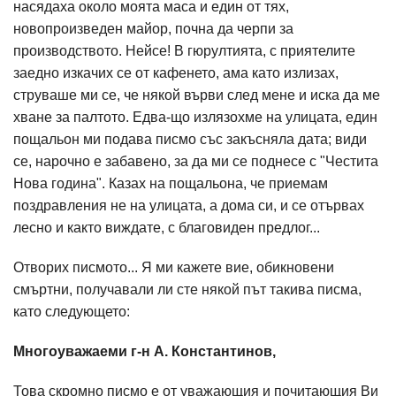
насядаха около моята маса и един от тях,
новопроизведен майор, почна да черпи за
производството. Нейсе! В гюрултията, с приятелите
заедно изкачих се от кафенето, ама като излизах,
струваше ми се, че някой върви след мене и иска да ме
хване за палтото. Едва-що излязохме на улицата, един
пощальон ми подава писмо със закъсняла дата; види
се, нарочно е забавено, за да ми се поднесе с "Честита
Нова година". Казах на пощальона, че приемам
поздравления не на улицата, а дома си, и се отървах
лесно и както виждате, с благовиден предлог...
Отворих писмото... Я ми кажете вие, обикновени
смъртни, получавали ли сте някой път такива писма,
като следующето:
Многоуважаеми г-н А. Константинов,
Това скромно писмо е от уважающия и почитающия Ви