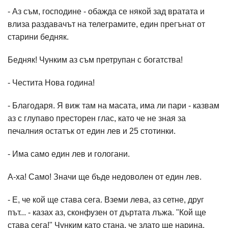
- Аз съм, господине - обажда се някой зад вратата и
влиза раздавачът на телеграмите, един прегънат от
старини бедняк.
Бедняк! Чунким аз съм претрупан с богатства!
- Честита Нова година!
- Благодаря. Я виж там на масата, има ли пари - казвам
аз с глупаво престорен глас, като че не зная за
печалния остатък от един лев и 25 стотинки.
- Има само един лев и гологани.
А-ха! Само! Значи ще бъде недоволен от един лев.
- Е, че кой ще става сега. Вземи лева, аз сетне, друг
път... - казах аз, сконфузен от дъртата лъжа. "Кой ще
става сега!" Чунким като стана, че злато ще нарина.