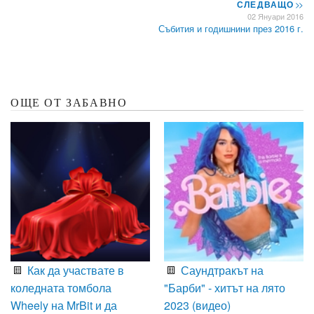
СЛЕДВАЩО
>>
02 Януари 2016
Събития и годишнини през 2016 г.
ОЩЕ ОТ ЗАБАВНО
Как да участвате в
Саундтракът на
коледната томбола
"Барби" - хитът на лято
Wheely на MrBit и да
2023 (видео)