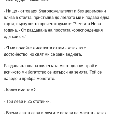
- Нищо - отговаря благопожелателят и без церемонии
влиза в стаята, пристъпва до леглото ми и подава една
карта, върху която прочетох думите: "Честита Нова
година. - От раздавача на простата кореспонденция
еди-кой си."
- Я ми подайте жилетката оттам - казах аз с
достойнство, но свят ми се зави веднага.
Раздавачът хвана жилетката ми от долния край и
всичкото ми богатство се изтърси на земята. Той се
наведе и прибра монетите.
- Колко има там?
- Три лева и 25 стотинки.
- Вземи двата лева и другите остави на масата - казах