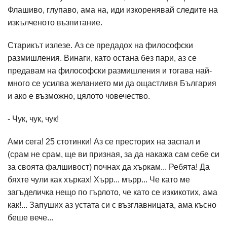
Флашиво, глупаво, ама на, иди изкоренявай следите на
изкълченото възпитание.
Старикът излезе. Аз се предадох на философски
размишления. Винаги, като остана без пари, аз се
предавам на философски размишления и тогава най-
много се усилва желанието ми да ощастливя България
и ако е възможно, цялото човечество.
- Чук, чук, чук!
Ами сега! 25 стотинки! Аз се престорих на заспал и
(срам не срам, ще ви призная, за да накажа сам себе си
за своята фалшивост) почнах да хъркам... Ребята! Да
бяхте чули как хърках! Хърр... мърр... Че като ме
загъделичка нещо по гърлото, че като се изкикотих, ама
как!... Запуших аз устата си с възглавницата, ама късно
беше вече...