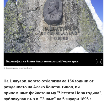
Барелефът на Алеко Константинов край Черни връх
© Уикипедия / Свилен Енев
На 1 януари, когато отбелязваме 154 години от
рождението на Алеко Константинов, ви
припомняме фейлетона му "Честита Нова година",
публикуван във в. "Знаме" на 5 януари 1895 г.