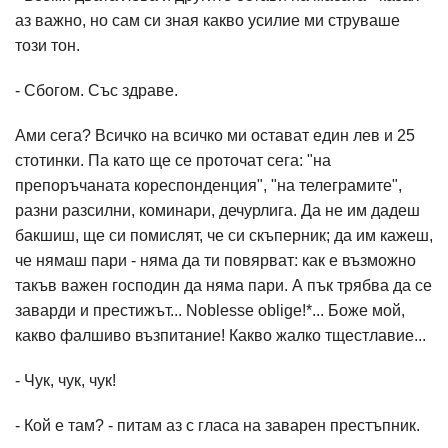
аз важно, но сам си зная какво усилие ми струваше
този тон.
- Сбогом. Със здраве.
Ами сега? Всичко на всичко ми остават един лев и 25
стотинки. Па като ще се проточат сега: "на
препоръчаната кореспонденция", "на телеграмите",
разни разсилни, коминари, дечурлига. Да не им дадеш
бакшиш, ще си помислят, че си скъперник; да им кажеш,
че нямаш пари - няма да ти повярват: как е възможно
такъв важен господин да няма пари. А пък трябва да се
заварди и престижът... Noblesse oblige!*... Боже мой,
какво фалшиво възпитание! Какво жалко тщестлавие...
- Чук, чук, чук!
- Кой е там? - питам аз с гласа на заварен престъпник.