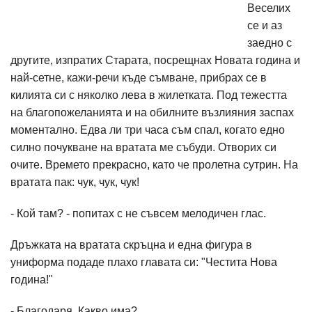
Веселих
се и аз
заедно с
другите, изпратих Старата, посрещнах Новата година и
най-сетне, кажи-речи къде съмване, прибрах се в
килията си с няколко лева в жилетката. Под тежестта
на благопожеланията и на обилните възлияния заспах
моментално. Едва ли три часа съм спал, когато едно
силно почукване на вратата ме събуди. Отворих си
очите. Времето прекрасно, като че пролетна сутрин. На
вратата пак: чук, чук, чук!
- Кой там? - попитах с не съвсем мелодичен глас.
Дръжката на вратата скръцна и една фигура в
униформа подаде плахо главата си: "Честита Нова
година!"
- Благодаря. Какво има?