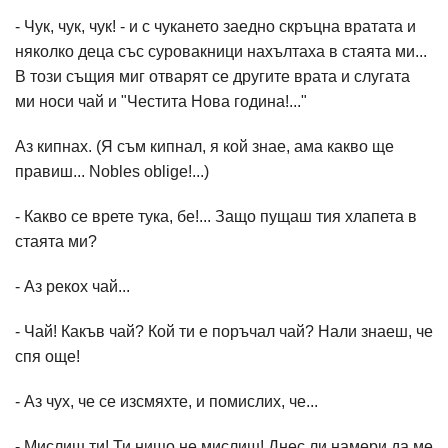
- Чук, чук, чук! - и с чукането заедно скръцна вратата и
няколко деца със суровакници нахълтаха в стаята ми...
В този същия миг отварят се другите врата и слугата
ми носи чай и "Честита Нова година!..."
Аз кипнах. (Я съм кипнал, я кой знае, ама какво ще
правиш... Nobles oblige!...)
- Какво се врете тука, бе!... Защо пущаш тия хлапета в
стаята ми?
- Аз рекох чай...
- Чай! Какъв чай? Кой ти е поръчал чай? Нали знаеш, че
спя още!
- Аз чух, че се изсмяхте, и помислих, че...
- Мислиш ти! Ти нищо не мислиш! Днес ли намери да ме