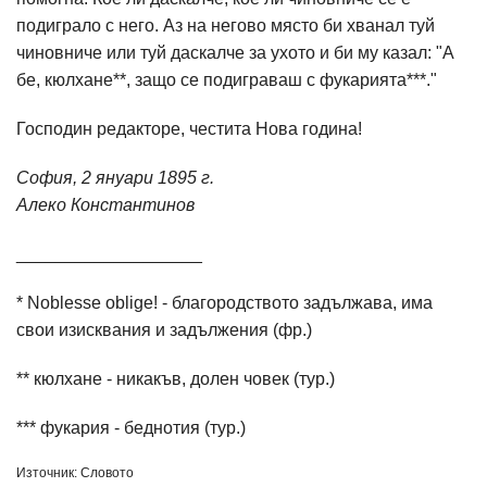
подиграло с него. Аз на негово място би хванал туй
чиновниче или туй даскалче за ухото и би му казал: "А
бе, кюлхане**, защо се подиграваш с фукарията***."
Господин редакторе, честита Нова година!
София, 2 януари 1895 г.
Алеко Константинов
___________________
* Noblesse oblige! - благородството задължава, има
свои изисквания и задължения (фр.)
** кюлхане - никакъв, долен човек (тур.)
*** фукария - беднотия (тур.)
Източник: Словото