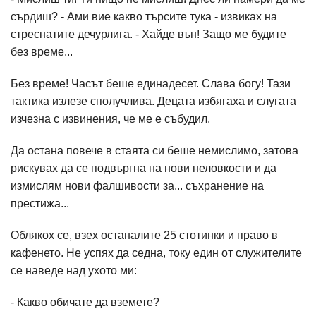
сърдиш? - Ами вие какво търсите тука - извиках на
стреснатите дечурлига. - Хайде вън! Защо ме будите
без време...
Без време! Часът беше единадесет. Слава богу! Тази
тактика излезе сполучлива. Децата избягаха и слугата
изчезна с извинения, че ме е събудил.
Да остана повече в стаята си беше немислимо, затова
рискувах да се подвъргна на нови неловкости и да
измислям нови фалшивости за... съхранение на
престижа...
Облякох се, взех останалите 25 стотинки и право в
кафенето. Не успях да седна, току един от служителите
се наведе над ухото ми:
- Какво обичате да вземете?