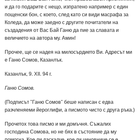
и да го подарите с нещо, изпратено например с един
пощенски бон, с което, след като си види масрафа за
Коледа, да може заедно с другите почитатели на
създадения от Вас Бай Ганю да пие за славата и
величието на автора му. Амин!
Прочее, ще се надея на милосърдието Ви. Адресът ми
е Ганю Сомов, Казанлък.
Казанлък, 9. XII. 94 г.
Ганю Сомов.
(Подписът "Ганю Сомов" беше написан с едва
разчленяеми йероглифи, а писмото чисто с друга ръка.)
Прочетох това писмо и ми домъчня. Съжалих
господина Сомова, но не бях в състояние да му
помогна. Кое ли даскалче, кое ли чиновниче се е