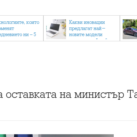
хнологиите, които
Какви иновации
оменят
предлагат най-
едневието ни – 5
новите модели
вации, които вече
лаптопи на Acer?
тук
а оставката на министър Т