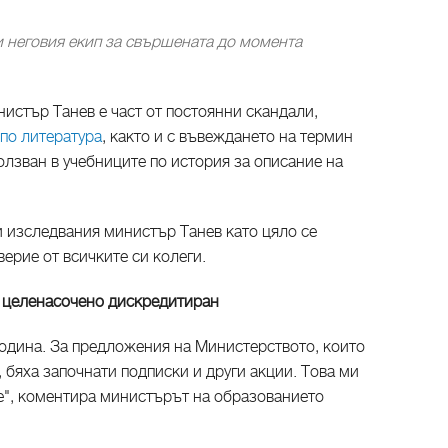
 неговия екип за свършената до момента
истър Танев е част от постоянни скандали,
по литература
, както и с въвеждането на термин
олзван в учебниците по история за описание на
 изследвания министър Танев като цяло се
ерие от всичките си колеги.
л целенасочено дискредитиран
година. За предложения на Министерството, които
 бяха започнати подписки и други акции. Това ми
не", коментира министърът на образованието