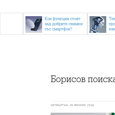
- до
Кои функции стоят
Те
обратно
зад добрите снимки
пр
със смартфон?
еж
ино
са 
Борисов поиск
ЧЕТВЪРТЪК, 28 ЯНУАРИ, 2016