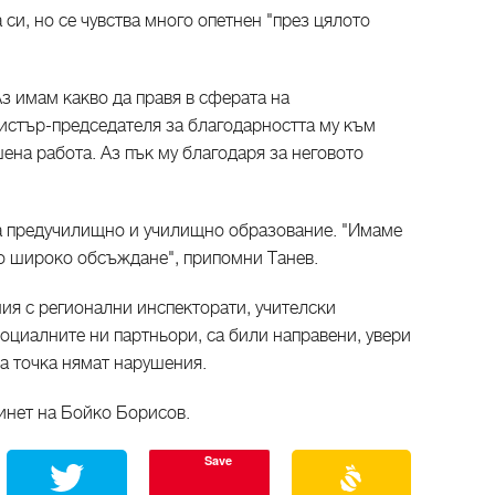
 си, но се чувства много опетнен "през цялото
з имам какво да правя в сферата на
истър-председателя за благодарността му към
ена работа. Аз пък му благодаря за неговото
а предучилищно и училищно образование. "Имаме
о широко обсъждане", припомни Танев.
я с регионални инспекторати, учителски
оциалните ни партньори, са били направени, увери
дна точка нямат нарушения.
бинет на Бойко Борисов.
Save