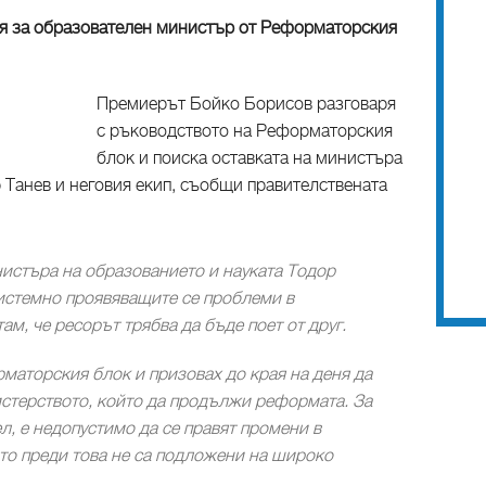
я за образователен министър от Реформаторския
Премиерът Бойко Борисов разговаря
с ръководството на Реформаторския
блок и поиска оставката на министъра
 Танев и неговия екип, съобщи правителствената
нистъра на образованието и науката Тодор
системно проявяващите се проблеми в
ам, че ресорът трябва да бъде поет от друг.
рматорския блок и призовах до края на деня да
истерството, който да продължи реформата. За
л, е недопустимо да се правят промени в
то преди това не са подложени на широко