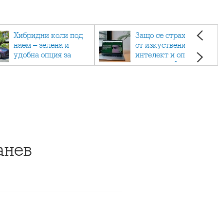
Хибридни коли под
Защо се страхуваме
наем – зелена и
от изкуствения
удобна опция за
интелект и опасен ли
пътуване
е наистина?
анев