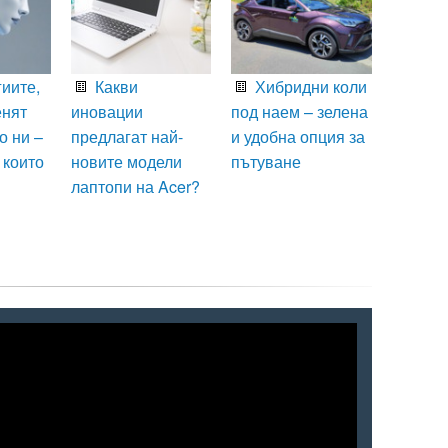
иите,
Какви
Хибридни коли
енят
иновации
под наем – зелена
о ни –
предлагат най-
и удобна опция за
 които
новите модели
пътуване
лаптопи на Acer?