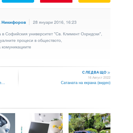
а Никифоров
28 януари 2016, 16:23
 в Софийския университет "Св. Климент Охридски",
туалните процеси в обществото,
а комуникациите
СЛЕДВАЩО
>>
16 Август 2022
те…
Сатаната на екрана (видео)