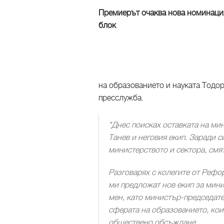
Премиерът очаква нова номинаци
блок
на образованието и науката Тодор
пресслужба.
"Днес поисках оставката на ми
Танев и неговия екип. Заради 
министерството и сектора, смят
Разговарях с колегите от Рефо
ми предложат нов екип за мин
мен, като министър-председате
сферата на образованието, кои
обществено обсъждане.