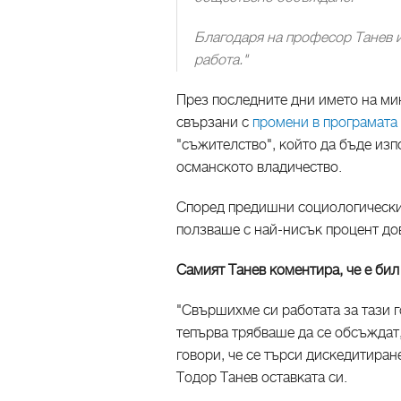
Благодаря на професор Танев и
работа."
През последните дни името на мин
свързани с
промени в програмата 
"съжителство", който да бъде изп
османското владичество.
Според предишни социологически
ползваше с най-нисък процент дов
Самият Танев коментира, че е би
"Свършихме си работата за тази 
тепърва трябваше да се обсъждат,
говори, че се търси дискедитира
Тодор Танев оставката си.