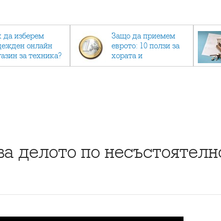
к да изберем
Защо да приемем
дежден онлайн
еврото: 10 ползи за
газин за техника?
хората и
икономиката
ва делото по несъстоятелн