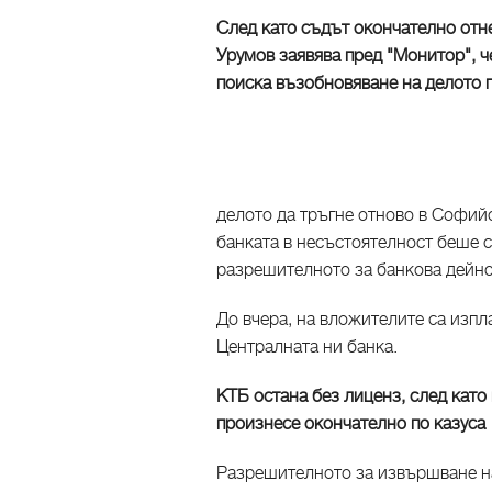
След като съдът окончателно отн
Урумов заявява пред "Монитор", ч
поиска възобновяване на делото 
делото да тръгне отново в Софийс
банката в несъстоятелност беше 
разрешителното за банкова дейно
До вчера, на вложителите са изпл
Централната ни банка.
КТБ остана без лиценз, след като
произнесе окончателно по казуса
Разрешителното за извършване на