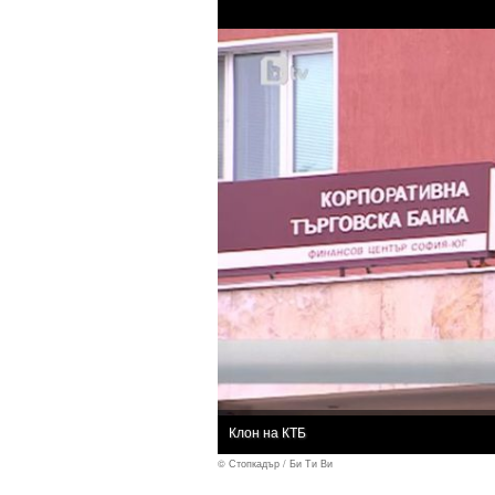
Клон на КТБ
© Стопкадър / Би Ти Ви