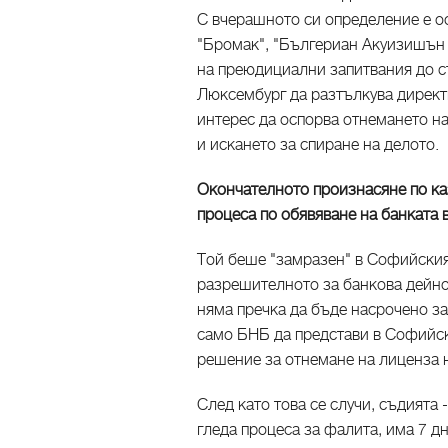
С вчерашното си определение е о
"Бромак", "Бългериан Акуизишън К
на преюдициални запитвания до с
Люксембург да разтълкува директи
интерес да оспорва отнемането н
и искането за спиране на делото.
Окончателното произнасяне по каз
процеса по обявяване на банката 
Той беше "замразен" в Софийския
разрешителното за банкова дейно
няма пречка да бъде насрочено за
само БНБ да представи в Софийск
решение за отнемане на лиценза 
След като това се случи, съдията 
гледа процеса за фалита, има 7 дн