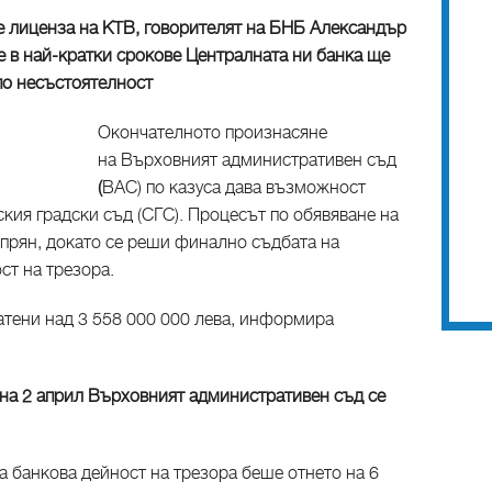
е лиценза на КTB, говорителят на БНБ Александър
е в най-кратки срокове Централната ни банка ще
по несъстоятелност
Окончателното произнасяне
на Върховният административен съд
(
ВАС) по казуса дава възможност
кия градски съд (СГС). Процесът по обявяване на
спрян, докато се реши финално съдбата на
ст на трезора.
атени над 3 558 000 000 лева, информира
 на 2 април Върховният административен съд се
 банкова дейност на трезора беше отнето на 6