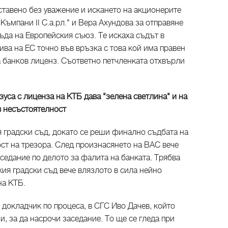
ставено без уважение и искането на акционерите
ъмпани II С.а.рл." и Вера Ахундова за отправяне
ъда на Европейския съюз. Те искаха съдът в
ва на ЕС точно във връзка с това кой има правен
а банков лиценз. Съответно петчленката отхвърли
уса с лиценза на КТБ дава "зелена светлина" и на
в несъстоятелност
 градски съд, докато се реши финално съдбата на
ст на трезора. След произнасянето на ВАС вече
седание по делото за фалита на банката. Трябва
ия градски съд вече влязлото в сила нейно
на КТБ.
- докладчик по процеса, в СГС Иво Дачев, който
и, за да насрочи заседание. То ще се гледа при