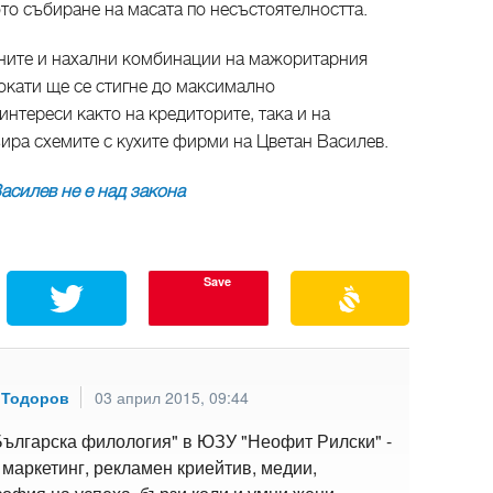
то събиране на масата по несъстоятелността.
жните и нахални комбинации на мажоритарния
окати ще се стигне до максимално
нтереси както на кредиторите, така и на
зира схемите с кухите фирми на Цветан Василев.
асилев не е над закона
Save
 Тодоров
03 април 2015, 09:44
Българска филология" в ЮЗУ "Неофит Рилски" -
 маркетинг, рекламен криейтив, медии,