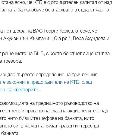
 стана ясно, че КТБ е с отрицателен капитал от над
алната банка обаче бе атакувано в съда от част от
ан от шефа на ВАС Георги Колев, отсече, че
 Акуизишън Къмпани II С.а.рл.", Вера Ахундова и
 решението на БНБ, с което бе отнет лицензът за
а трезора.
 изцяло първото определение на тричленния
те законните представители на КТБ, след
ор, са квесторите
.
правомощията на предишното ръководство на
 е отнето и правото на глас на акционерите с над
ато нито бившите шефове на банката, нито
нето си, в момента нямат правен интерес да
 банката.