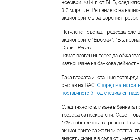
ноември 2014 г. от БНБ, след като
3,7 млрд. лв. Решението на национ
акционерите в затворения трезор.
Петчленен състав, председателств
акционерите "Бромак", "Бългериан
Орлин Русев
нямат правен интерес да обжалват
извършване на банкова дейност н
Така втората инстанция потвърди
състав на ВАС.
Според магистрати
поставянето й под специален надз
След тяхното влизане в банката 
трезора са прекратени. Освен това
10% собственост в трезора. Тъй к
акционерите са жалили отстранява
внасят искания в съда от името на