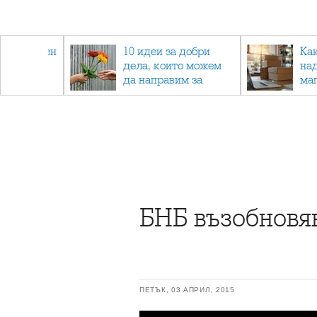
 - намален
10 идеи за добри
Ка
спортни
дела, които можем
на
ия
да направим за
ма
напълно непознат
БНБ възобновя
ПЕТЪК, 03 АПРИЛ, 2015