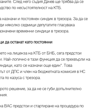
раните. След него съдия Дачев ще трябва да се
одство по несъстоятелност на КТБ.
назначи и постоянен синдик в трезора. За да се
еди няколко седмици депутатите гласуваха
азначени временни синдици в трезора.
и да останат като постоянни
ето на лиценза на КТБ от БНБ, сега предстои
. Най-логично е тази функция да се прехвърли на
ндици, като се назначи още един”. Това
тът от ДПС и член на бюджетната комисия в НС
а по казуса с трезора.
рото решение, за да не се губи допълнително
ния.
на ВАС предстои и стартиране на процедура по