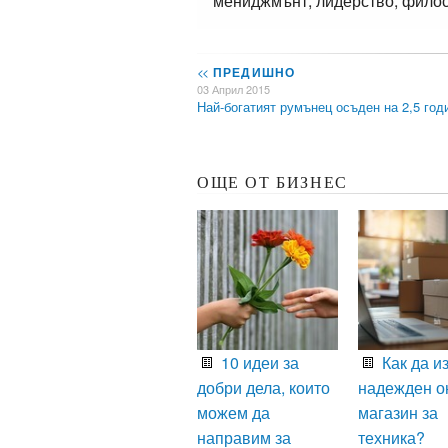
мениджмънт, лидерство, филос
<<
ПРЕДИШНО
03 Април 2015
Най-богатият румънец осъден на 2,5 го
ОЩЕ ОТ БИЗНЕС
10 идеи за
Как да и
добри дела, които
надежден о
можем да
магазин за
направим за
техника?