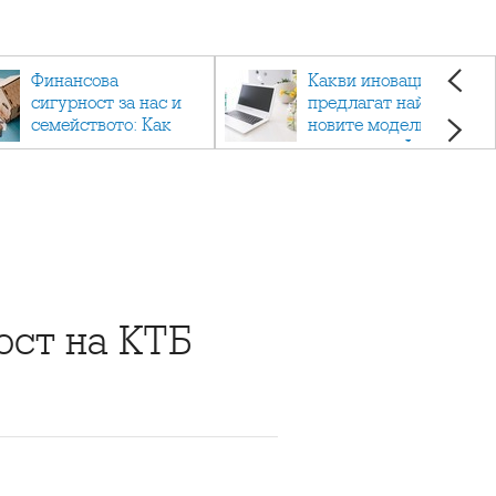
Финансова
Какви иновации
сигурност за нас и
предлагат най-
семейството: Как
новите модели
помагат
лаптопи на Acer?
застраховките?
ост на КТБ