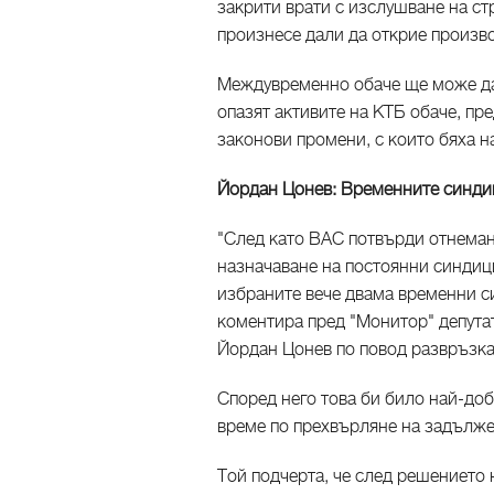
закрити врати с изслушване на ст
произнесе дали да открие произв
Междувременно обаче ще може да 
опазят активите на КТБ обаче, пр
законови промени, с които бяха н
Йордан Цонев: Временните синдиц
"След като ВАС потвърди отнеман
назначаване на постоянни синдици
избраните вече двама временни си
коментира пред "Монитор" депута
Йордан Цонев по повод развръзкат
Според него това би било най-доб
време по прехвърляне на задълже
Той подчерта, че след решението 