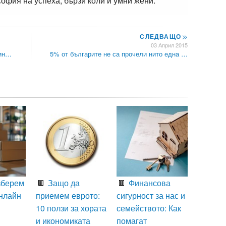
офия на успеха, бързи коли и умни жени.
СЛЕДВАЩО
>>
03 Април 2015
дин…
5% от българите не са прочели нито една …
зберем
Защо да
Финансова
нлайн
приемем еврото:
сигурност за нас и
10 ползи за хората
семейството: Как
и икономиката
помагат