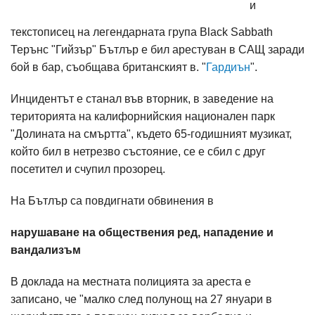
и
текстописец на легендарната група Black Sabbath
Терънс "Гийзър" Бътлър е бил арестуван в САЩ заради
бой в бар, съобщава британският в. "
Гардиън
".
Инцидентът е станал във вторник, в заведение на
територията на калифорнийския национален парк
"Долината на смъртта", където 65-годишният музикат,
който бил в нетрезво състояние, се е сбил с друг
посетител и счупил прозорец.
На Бътлър са повдигнати обвинения в
нарушаване на обществения ред, нападение и
вандализъм
В доклада на местната полицията за ареста е
записано, че "малко след полунощ на 27 януари в