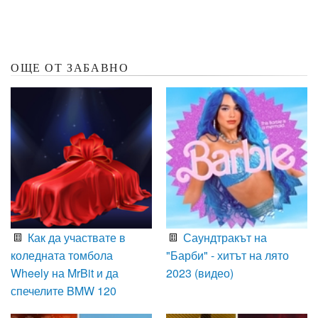
ОЩЕ ОТ ЗАБАВНО
Как да участвате в
Саундтракът на
коледната томбола
"Барби" - хитът на лято
Wheely на MrBit и да
2023 (видео)
спечелите BMW 120