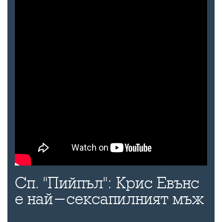
Сп. "Пийпъл": Крис Евънс
е най-сексапилният мъж