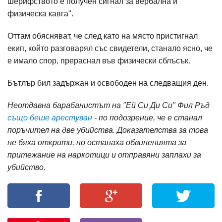
шерифството е получен сигнал за вербална и
физическа кавга".
Оттам обясняват, че след като на място пристигнал
екип, който разговарял със свидетели, станало ясно, че
е имало спор, прераснал във физически сблъсък.
Бътлър бил задържан и освободен на следващия ден.
Неотдавна барабанистът на "Ей Си Ди Си" Фил Ръд
също беше арестуван
- по подозрение, че е станал
поръчител на две убийства. Доказателства за това
не бяха открити, но останаха обвиненията за
притежание на наркотици и отправяни заплахи за
убийство.