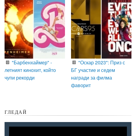
"Барбенхаймер" -
"Оскар 2023": Приз с
летният кинохит, който
БГ участие и седем
чупи рекорди
награди за филма
фаворит
ГЛЕДАЙ