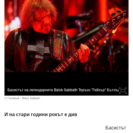
Басистът на легендарните Balck Sabbath Терънс "Гийзър" Бътлър
© Facebook / Black Sabbath
И на стари години рокът е див
Басистът