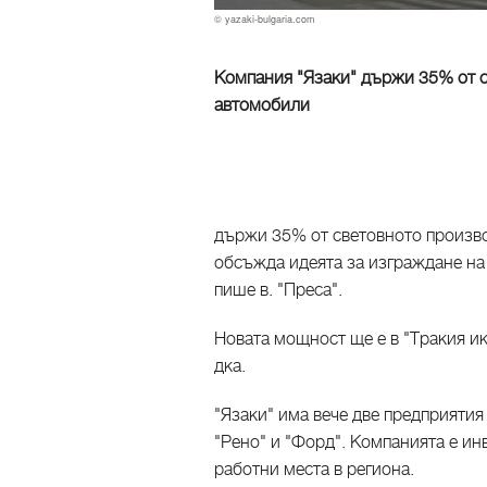
© yazaki-bulgaria.com
Компания "Язаки" държи 35% от с
автомобили
държи 35% от световното произво
обсъжда идеята за изграждане на
пише в. "Преса".
Новата мощност ще е в "Тракия и
дка.
"Язаки" има вече две предприятия 
"Рено" и "Форд". Компанията е инв
работни места в региона.