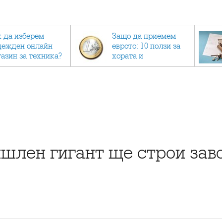
к да изберем
Защо да приемем
дежден онлайн
еврото: 10 ползи за
газин за техника?
хората и
икономиката
шлен гигант ще строи зав