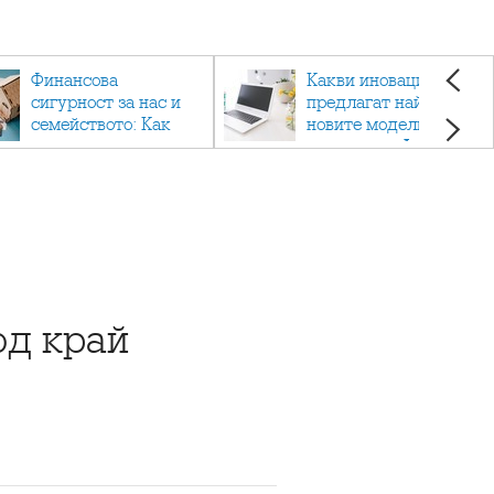
Финансова
Какви иновации
сигурност за нас и
предлагат най-
семейството: Как
новите модели
помагат
лаптопи на Acer?
застраховките?
од край