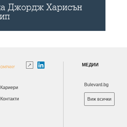
 на Джордж Харисън
лип
МЕДИИ
Bulevard.bg
Кариери
Контакти
Виж всички