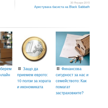
30 Януари 2015
Арестуваха басиста на Black Sabbath
зберем
Защо да
Финансова
нлайн
приемем еврото:
сигурност за нас и
10 ползи за хората
семейството: Как
и икономиката
помагат
застраховките?