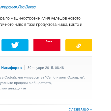
лгарския Лас Вегас
ра по машиностроене Илия Келешов новото
ичното ниво в тази продуктова ниша, както и
Save
а Никифоров
30 януари 2015, 08:48
 в Софийския университет "Св. Климент Охридски",
туалните процеси в обществото,
а комуникациите
СЛЕДВАЩО
>>