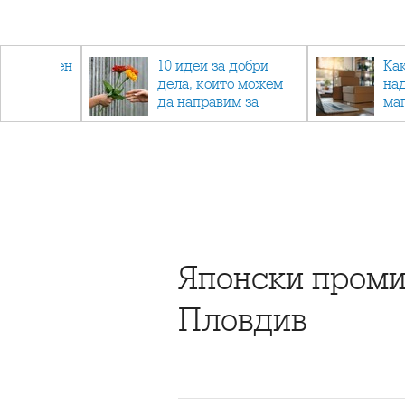
 - намален
10 идеи за добри
Ка
спортни
дела, които можем
на
ия
да направим за
ма
напълно непознат
Японски проми
Пловдив