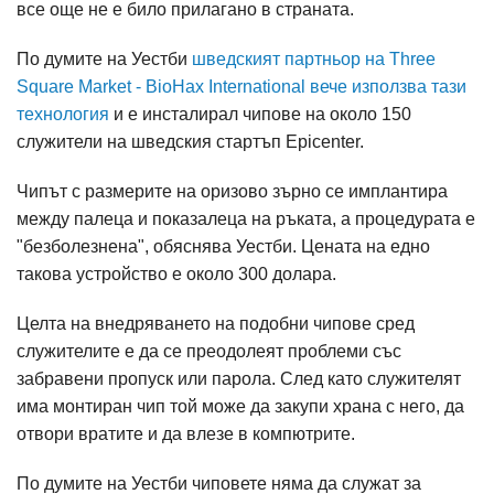
все още не е било прилагано в страната.
По думите на Уестби
шведският партньор на Three
Square Market - BioHax International вече използва тази
технология
и е инсталирал чипове на около 150
служители на шведския стартъп Epicenter.
Чипът с размерите на оризово зърно се имплантира
между палеца и показалеца на ръката, а процедурата е
"безболезнена", обяснява Уестби. Цената на едно
такова устройство е около 300 долара.
Целта на внедряването на подобни чипове сред
служителите е да се преодолеят проблеми със
забравени пропуск или парола. След като служителят
има монтиран чип той може да закупи храна с него, да
отвори вратите и да влезе в компютрите.
По думите на Уестби чиповете няма да служат за