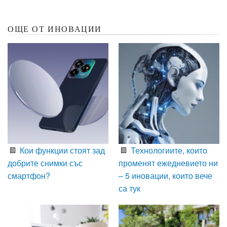
ОЩЕ ОТ ИНОВАЦИИ
Кои функции стоят зад
Технологиите, които
добрите снимки със
променят ежедневието ни
смартфон?
– 5 иновации, които вече
са тук