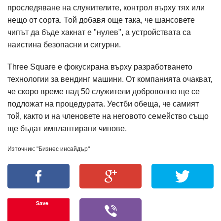
проследяване на служителите, контрол върху тях или
нещо от сорта. Той добавя още така, че шансовете
чипът да бъде хакнат е "нулев", а устройствата са
наистина безопасни и сигурни.
Three Square е фокусирана върху разработването
технологии за вендинг машини. От компанията очакват,
че скоро време над 50 служители доброволно ще се
подложат на процедурата. Уестби обеща, че самият
той, както и на членовете на неговото семейство също
ще бъдат имплантирани чипове.
Източник: "Бизнес инсайдър"
Save