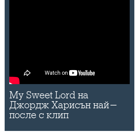
My Sweet Lord на
Джордж Харисън най-
после с клип