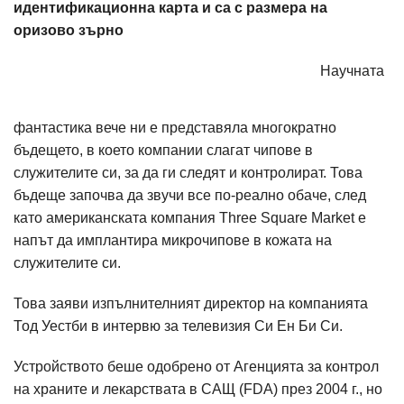
идентификационна карта и са с размера на
оризово зърно
Научната
фантастика вече ни е представяла многократно
бъдещето, в което компании слагат чипове в
служителите си, за да ги следят и контролират. Това
бъдеще започва да звучи все по-реално обаче, след
като американската компания Three Square Market е
напът да имплантира микрочипове в кожата на
служителите си.
Това заяви изпълнителният директор на компанията
Тод Уестби в интервю за телевизия Си Ен Би Си.
Устройството беше одобрено от Агенцията за контрол
на храните и лекарствата в САЩ (FDA) през 2004 г., но