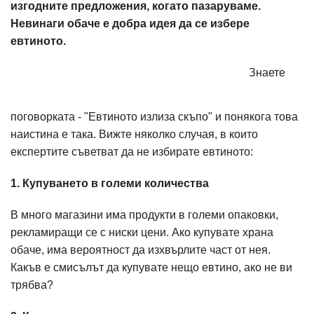
изгодните предложения, когато пазаруваме.
Невинаги обаче е добра идея да се избере
евтиното.
Знаете
поговорката - "Eвтиното излиза скъпо" и понякога това
наистина е така. Вижте няколко случая, в които
експертите съветват да не избирате евтиното:
1. Купуването в големи количества
В много магазини има продукти в големи опаковки,
рекламиращи се с ниски цени. Ако купувате храна
обаче, има вероятност да изхвърлите част от нея.
Какъв е смисълът да купувате нещо евтино, ако не ви
трябва?