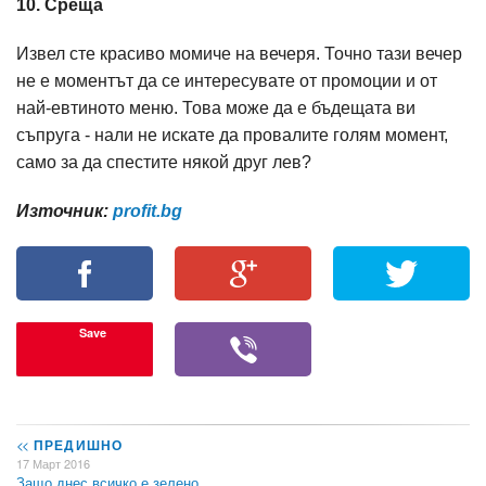
10. Среща
Извел сте красиво момиче на вечеря. Точно тази вечер
не е моментът да се интересувате от промоции и от
най-евтиното меню. Това може да е бъдещата ви
съпруга - нали не искате да провалите голям момент,
само за да спестите някой друг лев?
Източник:
profit.bg
Save
<<
ПРЕДИШНО
17 Март 2016
Защо днес всичко е зелено