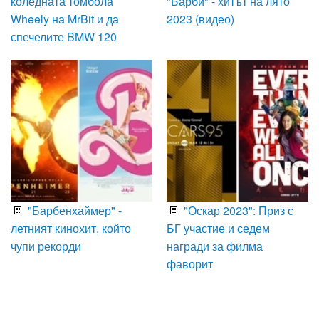
коледната томбола
"Барби" - хитът на лято
Wheely на MrBit и да
2023 (видео)
спечелите BMW 120
"Барбенхаймер" -
"Оскар 2023": Приз с
летният кинохит, който
БГ участие и седем
чупи рекорди
награди за филма
фаворит