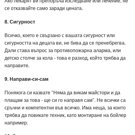
Ако лекарят ви препоръча изследване или лечение, не
се отказвайте само заради цената.
8. Сигурност
Всичко, което е свързано с вашата сигурност или
сигурността на децата ви, не бива да се пренебрегва.
Дали става въпрос за противопожарна аларма, или
детско столче за кола - това е разход, който трябва да
направите.
9. Направи-си-сам
Понякога си казвате "Няма да викам майстори и да
плащам за това - ще си го направя сам". Не всички са
сръчни и компетентни във всичко. Има неща, за които
трябва да повикате техник, като монтиране на бойлер
например.