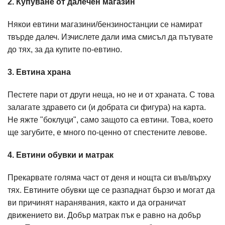
2. Купуване от далечен магазин
Някои евтини магазини/бензиностанции се намират
твърде далеч. Изчислете дали има смисъл да пътувате
до тях, за да купите по-евтино.
3. Евтина храна
Пестете пари от други неща, но не и от храната. С това
залагате здравето си (и добрата си фигура) на карта.
Не яжте "боклуци", само защото са евтини. Това, което
ще загубите, е много по-ценно от спестените левове.
4. Евтини обувки и матрак
Прекарвате голяма част от деня и нощта си във/върху
тях. Евтините обувки ще се разпаднат бързо и могат да
ви причинят наранявания, както и да ограничат
движението ви. Добър матрак пък е равно на добър