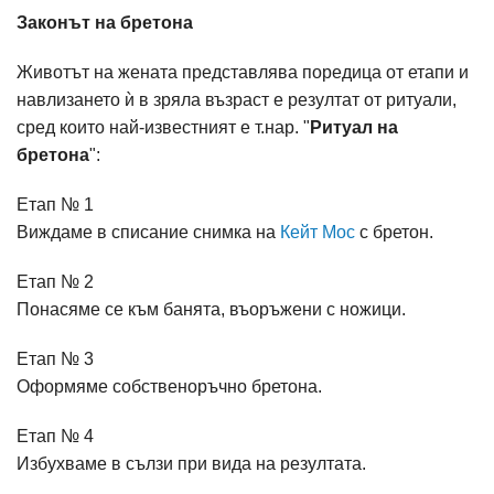
Законът на бретона
Животът на жената представлява поредица от етапи и
навлизането ѝ в зряла възраст е резултат от ритуали,
сред които най-известният е т.нар. "
Ритуал на
бретона
":
Етап № 1
Виждаме в списание снимка на
Кейт Мос
с бретон.
Етап № 2
Понасяме се към банята, въоръжени с ножици.
Етап № 3
Оформяме собственоръчно бретона.
Етап № 4
Избухваме в сълзи при вида на резултата.