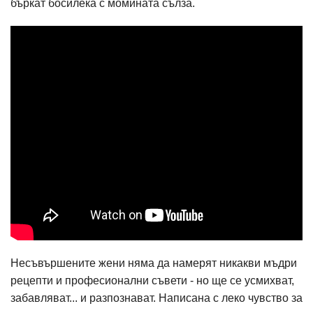
бъркат босилека с момината сълза.
Несъвършените жени няма да намерят никакви мъдри
рецепти и професионални съвети - но ще се усмихват,
забавляват... и разпознават. Написана с леко чувство за