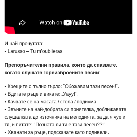
И най-прочутата:
• Larusso – Tu m’oublieras
Препоръчителни правила, които да спазвате,
когато слушате гореизброените песни
:
• Крещите с пълно гърло: "Обожавам тази песен!".
• Вдигате ръце и викате: „Уауу!“.
• Качвате се на масата / стола / подиума.
• Звъните на най-добрата си приятелка, доближавате
слушалката до източника на мелодията, за да я чуе и
тя, и питате: "Позната ли ти е тази песен??!".
• Хванати за ръце, подскачате като подивели.