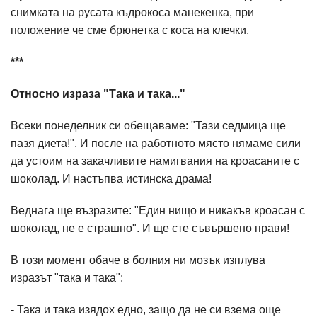
снимката на русата къдрокоса манекенка, при
положение че сме брюнетка с коса на клечки.
***
Относно израза "Така и така..."
Всеки понеделник си обещаваме: "Тази седмица ще
пазя диета!". И после на работното място нямаме сили
да устоим на закачливите намигвания на кроасаните с
шоколад. И настъпва истинска драма!
Веднага ще възразите: "Един нищо и никакъв кроасан с
шоколад, не е страшно". И ще сте съвършено прави!
В този момент обаче в болния ни мозък изплува
изразът "така и така":
- Така и така изядох едно, защо да не си взема още