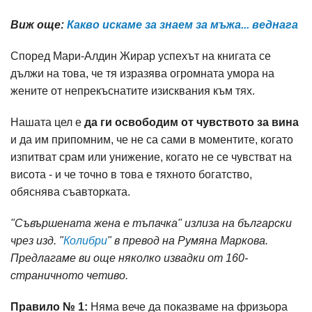
Виж още:
Какво искаме за знаем за мъжа... веднага
Според Мари-Алдин Жирар успехът на книгата се
дължи на това, че тя изразява огромната умора на
жените от непрекъснатите изисквания към тях.
Нашата цел е
да ги освободим от чувството за вина
и да им припомним, че не са сами в моментите, когато
изпитват срам или унижение, когато не се чувстват на
висота - и че точно в това е тяхното богатство,
обяснява съавторката.
"Съвършената жена е тъпачка" излиза на български
чрез изд. "
Колибри
" в превод на Румяна Маркова.
Предлагаме ви още няколко извадки от 160-
страничното четиво.
Правило № 1:
Няма вече да показваме на фризьора