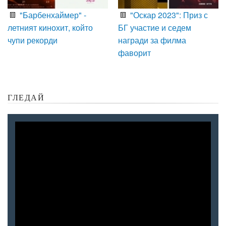
"Барбенхаймер" -
"Оскар 2023": Приз с
летният кинохит, който
БГ участие и седем
чупи рекорди
награди за филма
фаворит
ГЛЕДАЙ