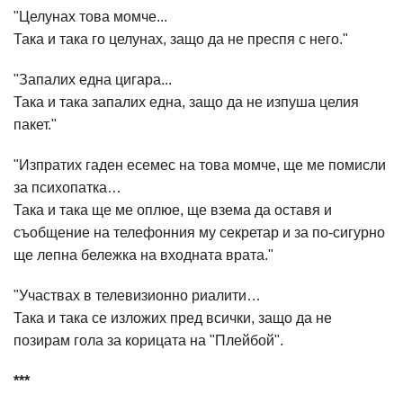
"Целунах това момче...
Така и така го целунах, защо да не преспя с него."
"Запалих една цигара...
Така и така запалих една, защо да не изпуша целия
пакет."
"Изпратих гаден есемес на това момче, ще ме помисли
за психопатка…
Така и така ще ме оплюе, ще взема да оставя и
съобщение на телефонния му секретар и за по-сигурно
ще лепна бележка на входната врата."
"Участвах в телевизионно риалити…
Така и така се изложих пред всички, защо да не
позирам гола за корицата на "Плейбой".
***