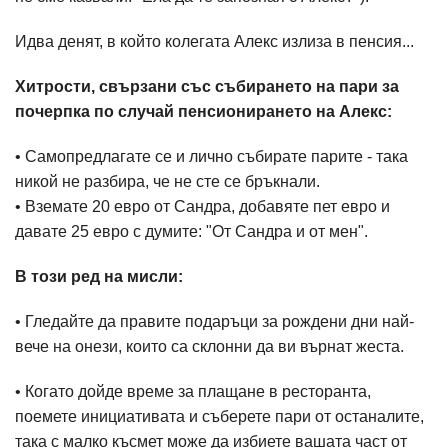
Идва денят, в който колегата Алекс излиза в пенсия...
Хитрости, свързани със събирането на пари за
почерпка по случай пенсионирането на Алекс:
• Самопредлагате се и лично събирате парите - така
никой не разбира, че не сте се бръкнали.
• Вземате 20 евро от Сандра, добавяте пет евро и
давате 25 евро с думите: "От Сандра и от мен".
В този ред на мисли:
• Гледайте да правите подаръци за рождени дни най-
вече на онези, които са склонни да ви върнат жеста.
• Когато дойде време за плащане в ресторанта,
поемете инициативата и съберете пари от останалите,
така с малко късмет може да избиете вашата част от