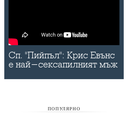
Сп. "Пийпъл": Крис Евънс
е най-сексапилният мъж
ПОПУЛЯРНО