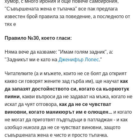
хумор, с много ирония и още повече самоирония,
"Съвършената жена е тъпачка" все пак предлага
известен брой правила за поведение, а последното от
тях е
Правило №30, което гласи:
Няма вече да казваме: "Имам голям задник", а:
"Задникът ми е като на
Дженифър Лопес
."
Читателките (а и мъжете, които не се боят да открият
какво си говорят жените зад гърба им), ще научат
как
да запазят достойнството си, когато са кьоркютук
пияни
, какви въпроси да не задават на мъжа, когато не
искат да чуят отговора,
как да не се чувстват
виновни, когато маникюрът им е олющен...
и когато
не могат да приготвят пъдпъдъци в патладжан - и как
изобщо никога
да не се чувстват виновни, защото
съвършената жена е чисто и просто тъпачка.