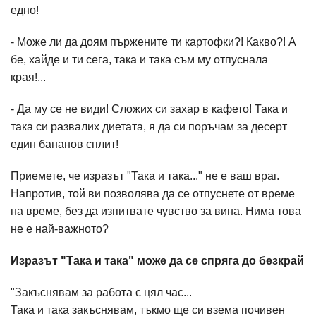
едно!
- Може ли да доям пържените ти картофки?! Какво?! А
бе, хайде и ти сега, така и така съм му отпуснала
края!...
- Да му се не види! Сложих си захар в кафето! Така и
така си развалих диетата, я да си поръчам за десерт
един бананов сплит!
Приемете, че изразът "Така и така..." не е ваш враг.
Напротив, той ви позволява да се отпуснете от време
на време, без да изпитвате чувство за вина. Нима това
не е най-важното?
Изразът "Така и така" може да се спряга до безкрай
"Закъснявам за работа с цял час...
Така и така закъснявам, тъкмо ще си взема почивен