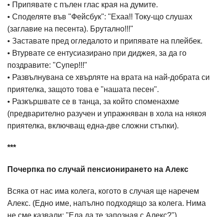
• Припявате с пълен глас края на думите.
• Споделяте във "Фейсбук": "Ехаа!! Току-що слушах
(заглавие на песента). Брутално!!!"
• Заставате пред огледалото и припявате на плейбек.
• Втурвате се ентусиазирано при диджея, за да го
поздравите: "Супер!!!"
• Развълнувана се хвърляте на врата на най-добрата си
приятелка, защото това е "нашата песен".
• Разкършвате се в танца, за който споменахме
(предварително разучен и упражняван в хола на някоя
приятелка, включващ една-две сложни стъпки).
***
Почерпка по случай пенсионирането на Алекс
Всяка от нас има колега, когото в случая ще наречем
Алекс. (Едно име, напълно подходящо за колега. Нима
не сме казвали: "Ела да те запозная с Алекс?").