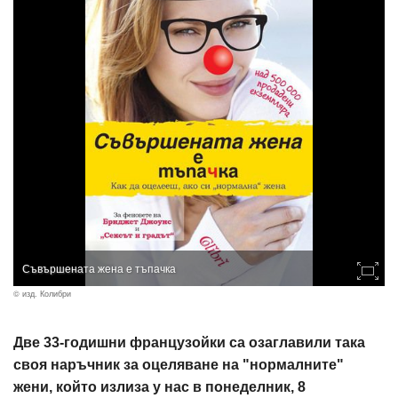
Съвършената жена е тъпачка
© изд. Колибри
Две 33-годишни французойки са озаглавили така
своя наръчник за оцеляване на "нормалните"
жени, който излиза у нас в понеделник, 8