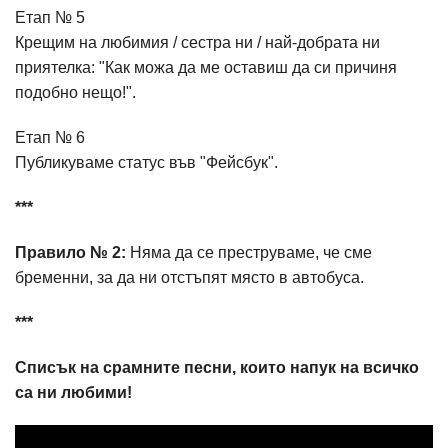
Етап № 5
Крещим на любимия / сестра ни / най-добрата ни
приятелка: "Как можа да ме оставиш да си причиня
подобно нещо!".
Етап № 6
Публикуваме статус във "Фейсбук".
***
Правило № 2:
Няма да се преструваме, че сме
бременни, за да ни отстъпят място в автобуса.
***
Списък на срамните песни, които напук на всичко
са ни любими!