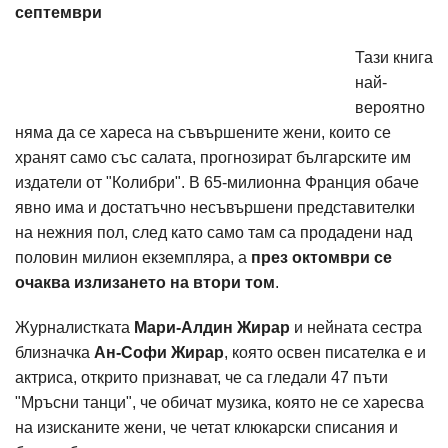
септември
Тази книга
най-
вероятно
няма да се хареса на съвършените жени, които се
хранят само със салата, прогнозират българските им
издатели от "Колибри". В 65-милионна Франция обаче
явно има и достатъчно несъвършени представителки
на нежния пол, след като само там са продадени над
половин милион екземпляра, а
през октомври се
очаква излизането на втори том
.
Журналистката
Мари-Алдин Жирар
и нейната сестра
близначка
Ан-Софи Жирар
, която освен писателка е и
актриса, открито признават, че са гледали 47 пъти
"Мръсни танци", че обичат музика, която не се харесва
на изисканите жени, че четат клюкарски списания и