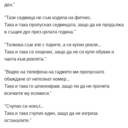
ден."
"Тази седмица не съм ходила на фитнес.
Така и така пропуснах седмицата, защо да не продължа
в същия дух през цялата година."
"Толкова съм зле с парите, а си купих рокля...
Така и така се охарчих, защо да не си купя обувки и
чанта към роклята."
"Видях на телефона на гаджето ми пропуснато
обаждане от непознат номер...
Така и така го шпионирам, защо ли да не прочета
всичките му есемеси."
"Счупих си нокът...
Така и така счупих един, защо да не изгриза
останалите."