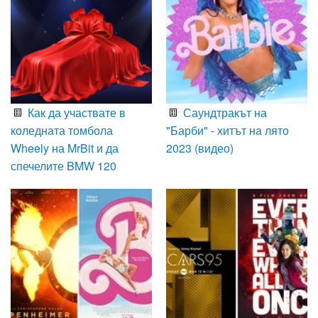
Как да участвате в
Саундтракът на
коледната томбола
"Барби" - хитът на лято
Wheely на MrBit и да
2023 (видео)
спечелите BMW 120