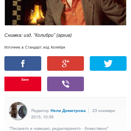
Снимка: изд. "Колибри" (архив)
Източник: в. Стандарт; изд. Колибри
Save
Редактор
Нели Димитрова
23 ноември
2015, 10:39
"Писането е човешко, редактирането - божествено"