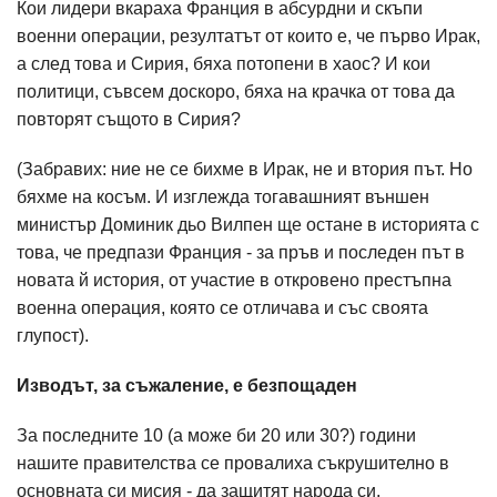
Кои лидери вкараха Франция в абсурдни и скъпи
военни операции, резултатът от които е, че първо Ирак,
а след това и Сирия, бяха потопени в хаос? И кои
политици, съвсем доскоро, бяха на крачка от това да
повторят същото в Сирия?
(Забравих: ние не се бихме в Ирак, не и втория път. Но
бяхме на косъм. И изглежда тогавашният външен
министър Доминик дьо Вилпен ще остане в историята с
това, че предпази Франция - за пръв и последен път в
новата й история, от участие в откровено престъпна
военна операция, която се отличава и със своята
глупост).
Изводът, за съжаление, е безпощаден
За последните 10 (а може би 20 или 30?) години
нашите правителства се провалиха съкрушително в
основната си мисия - да защитят народа си.