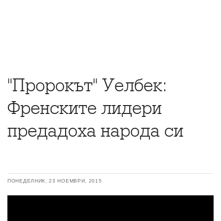
"Пророкът" Уелбек:
Френските лидери
предадоха народа си
ПОНЕДЕЛНИК, 23 НОЕМВРИ, 2015