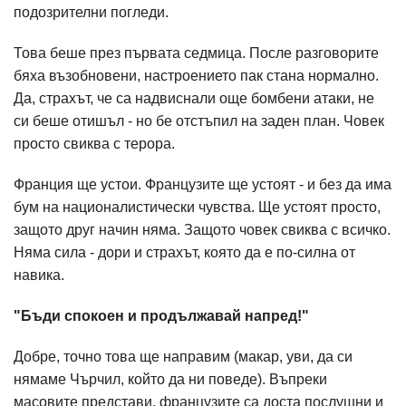
подозрителни погледи.
Това беше през първата седмица. После разговорите
бяха възобновени, настроението пак стана нормално.
Да, страхът, че са надвиснали още бомбени атаки, не
си беше отишъл - но бе отстъпил на заден план. Човек
просто свиква с терора.
Франция ще устои. Французите ще устоят - и без да има
бум на националистически чувства. Ще устоят просто,
защото друг начин няма. Защото човек свиква с всичко.
Няма сила - дори и страхът, която да е по-силна от
навика.
"Бъди спокоен и продължавай напред!"
Добре, точно това ще направим (макар, уви, да си
нямаме Чърчил, който да ни поведе). Въпреки
масовите представи, французите са доста послушни и