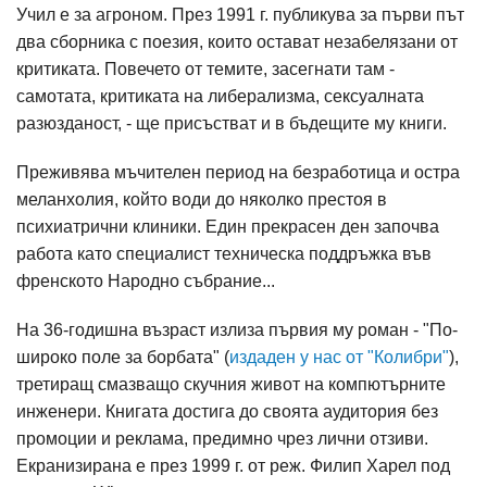
Учил е за агроном. През 1991 г. публикува за първи път
два сборника с поезия, които остават незабелязани от
критиката. Повечето от темите, засегнати там -
самотата, критиката на либерализма, сексуалната
разюзданост, - ще присъстват и в бъдещите му книги.
Преживява мъчителен период на безработица и остра
меланхолия, който води до няколко престоя в
психиатрични клиники. Един прекрасен ден започва
работа като специалист техническа поддръжка във
френското Народно събрание...
На 36-годишна възраст излиза първия му роман - "По-
широко поле за борбата" (
издаден у нас от "Колибри"
),
третиращ смазващо скучния живот на компютърните
инженери. Книгата достига до своята аудитория без
промоции и реклама, предимно чрез лични отзиви.
Екранизирана е през 1999 г. от реж. Филип Харел под