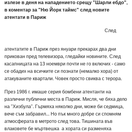
излезе в деня на нападението срещу "Шарли ебдо",
в коментар за "Ню Йорк таймс" след новите
атентати в Париж
След
атентатите в Париж през януари прекарах два дни
прикован пред телевизора, гледайки новините. След
касапницата на 13 ноември почти не го включих - само
се обадих на всичките си познати (немалко хора) от
атакуваните квартали. Човек просто свиква с терора.
През 1986 г. имаше серия бомбени атентанти на
различни публични места в Париж. Мисля, че бяха дело
на "Хизбула". Гърмяха няколко дни, може би седмица,
вече съм забравил... Но пък много добре си спомням
атмосферата в метрото след това. Тишината във
влаковете бе мъртвешка а хората си разменяха