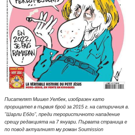
Писателят Мишел Уелбек, изобразен като
прорицател в първия брой за 2015 г. на сатиричния в.
"Шарли Ебдо", преди терористичното нападение
срещу редакцията на 7 януари. Първата страница е
по повод актуалният му роман Soumission