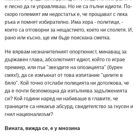
е лесно да ги управляваш. Но не са пълни идиоти. По-
скоро големият им недостатък е, че прощават с лека
ръка и помнят избирателно. Има хора - политици, -
които са отговорни за нещастието, което ни сполетя. И,
рано или късно, ще им бъде поискана сметка.
Не вярвам незначителният опортюнист, минаващ за
държавен глава, абсолютният идиот, който го играе
премиер, или пък "звездите на опозицията" (бурен
смях!), да се измъкнат от това изпитание "целите в
бяло". Кой точно отслаби полицията ни дотолкова, че
да е почти безпомощна да изпълнява задълженията
си? Кой години наред ни набиваше в главите, че
границите са някакъв абсурд, свидетелство за гнусен и
гнил национализъм?
Вината, вижда се, е у мнозина