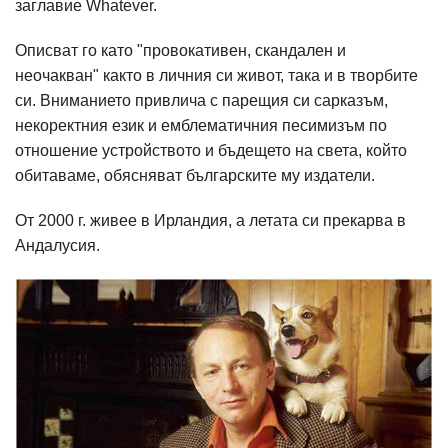
заглавие Whatever.
Описват го като "провокативен, скандален и
неочакван" както в личния си живот, така и в творбите
си. Вниманието привлича с парещия си сарказъм,
некоректния език и емблематичния песимизъм по
отношение устройството и бъдещето на света, който
обитаваме, обясняват българските му издатели.
От 2000 г. живее в Ирландия, а летата си прекарва в
Андалусия.