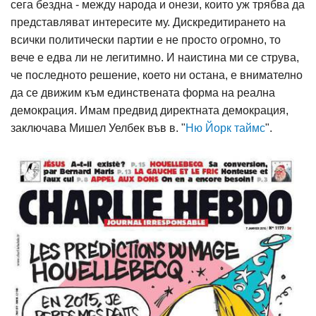
сега бездна - между народа и онези, които уж трябва да
представляват интересите му. Дискредитирането на
всички политически партии е не просто огромно, то
вече е едва ли не легитимно. И наистина ми се струва,
че последното решение, което ни остана, е внимателно
да се движим към единствената форма на реална
демокрация. Имам предвид директната демокрация,
заключава Мишел Уелбек във в. "
Ню Йорк таймс
".