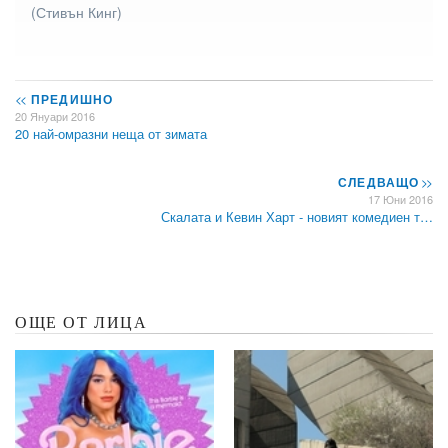
(Стивън Кинг)
<<
ПРЕДИШНО
20 Януари 2016
20 най-омразни неща от зимата
СЛЕДВАЩО
>>
17 Юни 2016
Скалата и Кевин Харт - новият комедиен т…
ОЩЕ ОТ ЛИЦА