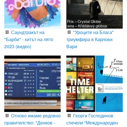
Саундтракът на
"Уроците на Блага"
"Барби" - хитът на лято
триумфира в Карлови
2023 (видео)
Вари
Отново имаме редовно
Георги Господинов
правителство: "Денков -
спечели "Международен