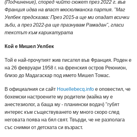
(Подчинение), според чийто сюжет през 2022 г. във
Франция идва на власт мюсюлманска партия. "Маг
Уелбек предсказва: През 2015-а ще ми опадат всички
зъби, а през 2022-ра ще празнувам Рамадан", гласи
текстът към карикатурата
Кой е Мишел Уелбек
Той е най-прочутият жив писател във Франция. Роден е
на 26 февруари 1958 г. на френския остров Реюнион,
близо до Мадагаскар под името Мишел Томас.
В официалния си сайт
Houellebecq.info
е оповестил, че
бохемски настроените му родители (майка му е
анестезиолог, а баща му - планински водач) "губят
интерес към съществуването му много скоро след
неговата поява на бял свят. Твърди, че не разполага
със снимки от детската си възраст.