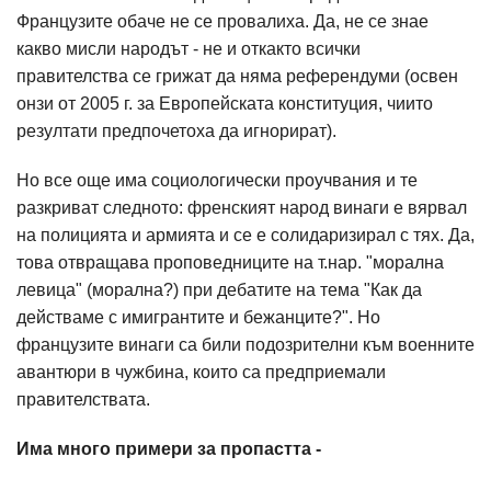
Французите обаче не се провалиха. Да, не се знае
какво мисли народът - не и откакто всички
правителства се грижат да няма референдуми (освен
онзи от 2005 г. за Европейската конституция, чиито
резултати предпочетоха да игнорират).
Но все още има социологически проучвания и те
разкриват следното: френският народ винаги е вярвал
на полицията и армията и се е солидаризирал с тях. Да,
това отвращава проповедниците на т.нар. "морална
левица" (морална?) при дебатите на тема "Как да
действаме с имигрантите и бежанците?". Но
французите винаги са били подозрителни към военните
авантюри в чужбина, които са предприемали
правителствата.
Има много примери за пропастта -