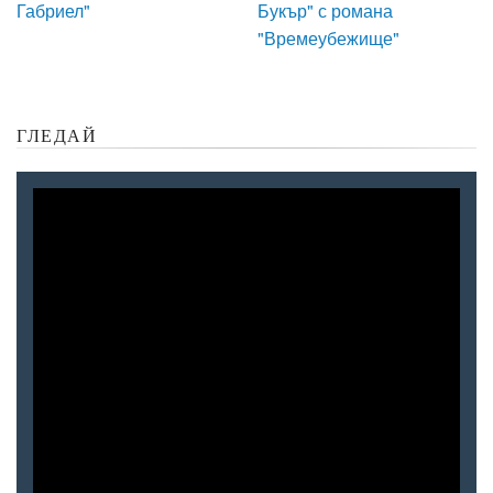
Габриел"
Букър" с романа
"Времеубежище"
ГЛЕДАЙ