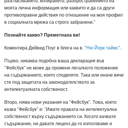
разгласяването, копирането, разпространението на
моята лична информация или каквито и да са други
противоправни действия по отношение на моя профил
в социалната мрежа са строго забранени."
Познайте какво? Преметнаха ви!
Коментира Дейвид Поуг в блога на в. "
Ню Йорк таймс
".
Първо, никаква подобна ваша декларация във
"Фейсбук" не може да промени легалното положение
на съдържанието, което споделяте. Така или иначе вече
сте под защитата на законодателството за
интелектуалната собственост.
Второ, няма нови указания на "Фейсбук". Това, което
казва "Фейсбук" е: "Имате правата на интелектуална
собственост върху съдържанието си. Когато качвате
съдържание, ни давате лиценз да го използваме и