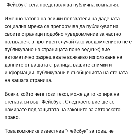
"Фейсбук" сега представлява публична компания.
Именно затова на всички ползватели на дадената
социална мрежа се препоръчва да публикуват на
своите страници подобно «уведомление за частно
ползване», в противен случай (ако уведомлението не е
публикувано на страницата поне веднъж) вие
автоматично разрешавате всякакво използване на
данните от вашата страница, вашите снимки и
информации, публикувани в съобщенията на стената
на вашата страница.
Всеки, който чете този текст, може да го копира на
стената си във "Фейсбук". След което вие ще се
намирате под защитата на законите за авторското
право.
Това комюнике известява "Фейсбук" за това, че