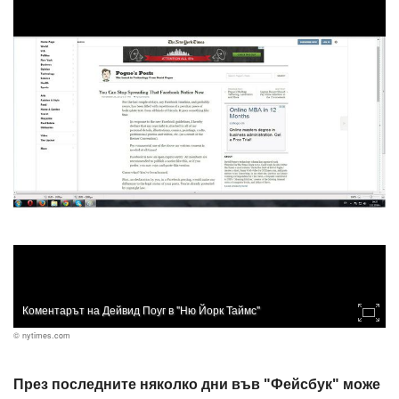
Коментарът на Дейвид Поуг в "Ню Йорк Таймс"
© nytimes.com
През последните няколко дни във "Фейсбук" може