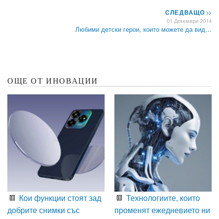
СЛЕДВАЩО
>>
01 Декември 2014
Любими детски герои, които можете да вид…
ОЩЕ ОТ ИНОВАЦИИ
Кои функции стоят зад
Технологиите, които
добрите снимки със
променят ежедневието ни