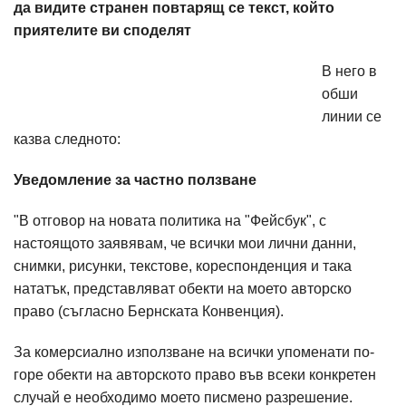
да видите странен повтарящ се текст, който
приятелите ви споделят
В него в
обши
линии се
казва следното:
Уведомление за частно ползване
"В отговор на новата политика на "Фейсбук", с
настоящото заявявам, че всички мои лични данни,
снимки, рисунки, текстове, кореспонденция и така
нататък, представляват обекти на моето авторско
право (съгласно Бернската Конвенция).
За комерсиално използване на всички упоменати по-
горе обекти на авторското право във всеки конкретен
случай е необходимо моето писмено разрешение.