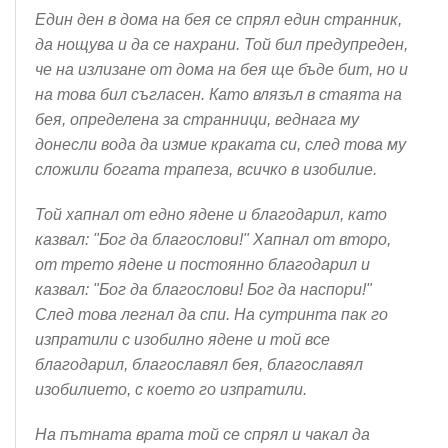
Един ден в дома на бея се спрял един странник,
да нощува и да се нахрани. Той бил предупреден,
че на излизане от дома на бея ще бъде бит, но и
на това бил съгласен. Като влязъл в стаята на
бея, определена за странници, веднага му
донесли вода да измие краката си, след това му
сложили богата трапеза, всичко в изобилие.
Той хапнал от едно ядене и благодарил, като
казвал: "Бог да благослови!" Хапнал от второ,
от трето ядене и постоянно благодарил и
казвал: "Бог да благослови! Бог да наспори!"
След това легнал да спи. На сутринта пак го
изпратили с изобилно ядене и той все
благодарил, благославял бея, благославял
изобилието, с което го изпратили.
На пътната врата той се спрял и чакал да