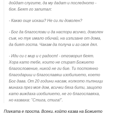
дойдат слугите, да му дадат и последното -
боя. Беят го запитал:
- Какво още искаш? Не си ли доволен?
- Бог да благослови и да наспори всичко, доволен
съм, но тук имало обичай, на излизане от дома,
да бият госта. Чакам да получа и аз своя дял.
- Иди си с мир и с радост! - отговорил беят.
Хора като тебе, които не спират Божието
благословение, никой не ги бие. Ти постоянно
благодариш и благославяш изобилието, което
Бог дава. От 20 години насам, колкото пътници
минаха през моя дом, всички бяха бити, защото
като виждаха изобилието, не го благославяха,
но казваха: "Стига, стига!".
Поуката е проста. Всеки, който казва на Божието