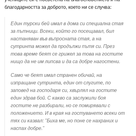
благодарността за доброто, което ни се случва:
Един турски бей имал в дома си специална стая
за пътници. Всеки, който го посещавал, бил
настаняван във въпросната стая, а на
сутринта можел да продължи пътя си. През
това време беят се грижел за това на гостите
нищо да не им липсва и да са добре нагостени.
Само че беят имал странен обичай, на
изпращане сутринта, един от слугите, по
заповед на господаря си, хвърлял на гостите
един здрав бой. С какво са заслужили боя
гостите не разбирали, но се помирявали с
положението. И в края на гостуването всеки от
тях си казвал: "Биха ме, но поне се нахраних и
наспах добре."