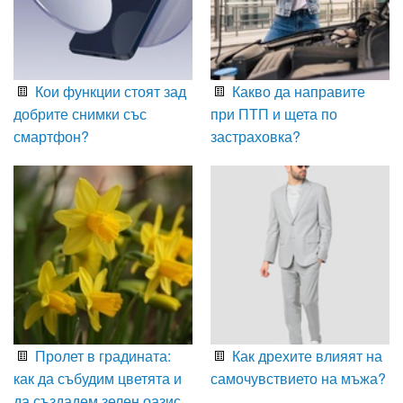
Кои функции стоят зад
Какво да направите
добрите снимки със
при ПТП и щета по
смартфон?
застраховка?
Пролет в градината:
Как дрехите влияят на
как да събудим цветята и
самочувствието на мъжа?
да създадем зелен оазис