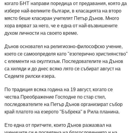
когато БНТ направи поредица от предавания, която да
избере най-великите българи, в класацията на второ
място беше класиран учителят Петър Дънов. Много
хора вярват за него, че е една от най-възвишените
духом личности на своето време.
Дънов основател на религиозно-философско учение,
което се самоопределя като "езотерично християнство"
с елементи на окултизъм. Последователите на Дънов
са хиляди и до днес всяко лято се събират август на
Седемте рилски езера.
По традиция всяка година на 19 август, когато се
чества Преображение Господне по стар стил,
последователите на Петър Дънов организират събор
край платото на езерото "Бъбрека" в Рила планина.
Ето една от притчите, които Дънов разказвал на
учениците си е посветена на благословението и на