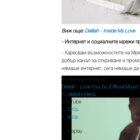
Виж още:
Delilah - Inside My Love
- Интернет и социалните мрежи пр
- Харесвам възможностите на Мреж
добър канал за откриване и промо
нямаше интернет, сега нямаше да
↵ Use original player
Delilah - Love You So [Official Music
By
delilahvideos
YouTube
720p
360p
← Replay
X