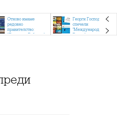
Отново имаме
Георги Господинов
редовно
спечели
правителство:
"Международен
"Денков - Габриел"
Букър" с романа
"Времеубежище"
преди