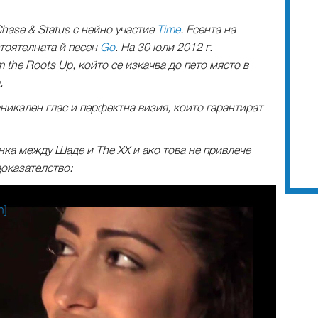
Chase & Status с нейно участие
Time
. Есента на
тоятелната й песен
Go
. На 30 юли 2012 г.
 the Roots Up, който се изкачва до пето място в
.
уникален глас и перфектна визия, които гарантират
нка между Шаде и The XX и ако това не привлече
доказателство:
n]