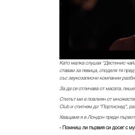
X
i
Като малка слушах "Дестинис чайл
ставам за певица, споделя тя пред
със звукозаписни компании разбир
За да се отличава от масата, пиш
Стилът ми е повлиян от множество
Club и стигнем до "Портисхед", ра
Хващаме я в Лондон преди първото
- Помниш ли първия си досег с му