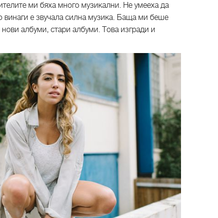
ителите ми бяха много музикални. Не умееха да
о винаги е звучала силна музика. Баща ми беше
 нови албуми, стари албуми. Това изгради и