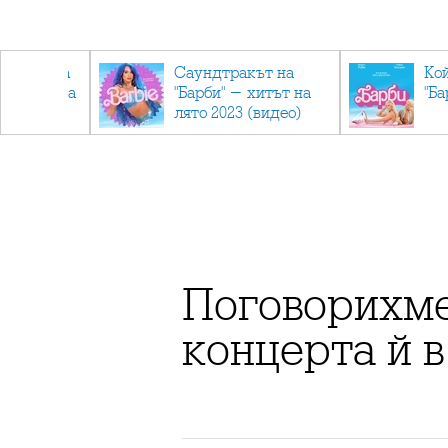
лев върна
Саундтракът на
Ко
ен мандата
"Барби" - хитът на
"Ба
ължаваме
лято 2023 (видео)
"
Поговорихме
концерта й 