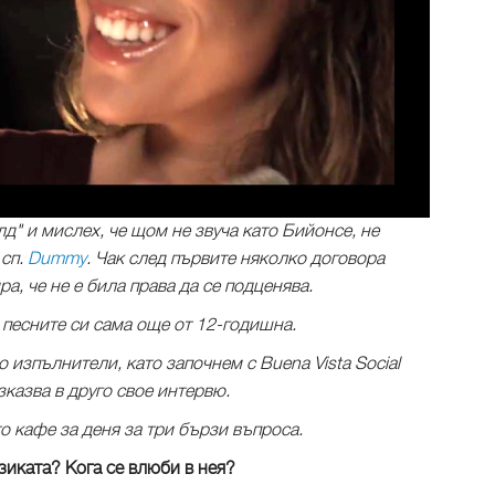
д" и мислех, че щом не звуча като Бийонсе, не
 сп.
Dummy
. Чак след първите няколко договора
а, че не е била права да се подценява.
е песните си сама още от 12-годишна.
 изпълнители, като започнем с Buena Vista Social
зказва в друго свое интервю.
 кафе за деня за три бързи въпроса.
зиката? Кога се влюби в нея?