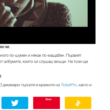
жи ни.
 много по-шумен и някак по-мащабен. Първият
от албумите, които си слушаш вкъщи. На този ще
!
 10 декември търсете в мрежите на
TicketPro
, както и
Save