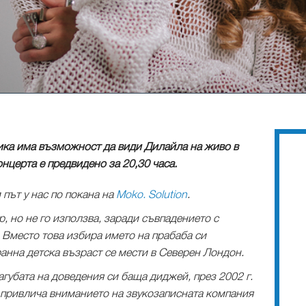
ика има възможност да види Дилайла на живо в
концерта е предвидено за 20,30 часа.
 път у нас по покана на
Moko. Solution
.
, но не го използва, заради съвпадението с
 Вместо това избира името на прабаба си
 ранна детска възраст се мести в Северен Лондон.
губата на доведения си баща диджей, през 2002 г.
о привлича вниманието на звукозаписната компания