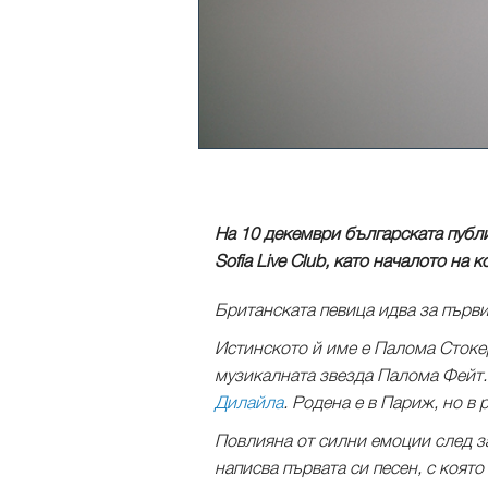
На 10 декември българската публ
Sofia Live Club, като началото на 
Британската певица идва за първи
Истинското й име е Палома Стокер
музикалната звезда Палома Фейт.
Дилайла
. Родена е в Париж, но в
Повлияна от силни емоции след за
написва първата си песен, с коят