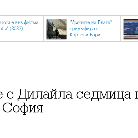
й кой е във филма
"Уроците на Блага"
рби" (2023)
триумфира в
Карлови Вари
 с Дилайла седмица 
в София