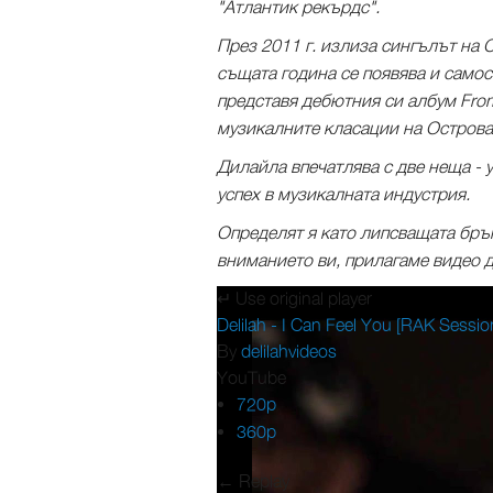
"Атлантик рекърдс".
През 2011 г. излиза сингълът на 
същата година се появява и самос
представя дебютния си албум From
музикалните класации на Острова
Дилайла впечатлява с две неща - 
успех в музикалната индустрия.
Определят я като липсващата бръ
вниманието ви, прилагаме видео 
↵ Use original player
Delilah - I Can Feel You [RAK Sessio
By
delilahvideos
YouTube
720p
360p
← Replay