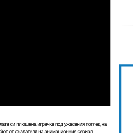
лата си плюшена играчка под ужасения поглед на
бют от създателя на анимационния сериал