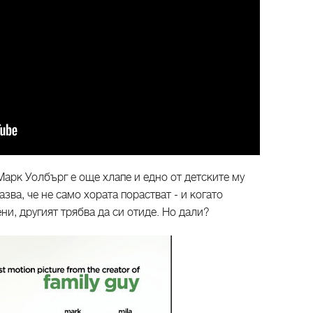
 Марк Уолбърг е още хлапе и едно от детските му
азва, че не само хората порастват - и когато
ни, другият трябва да си отиде. Но дали?