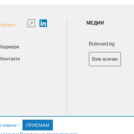
МЕДИИ
Bulevard.bg
Кариери
Контакти
Виж всички
Copyright © 2026 Ксениум ООД. Всички права запазени.
и повече
ПРИЕМАМ
Developed by
XeniumCompany.com
словия
и
Политика за поверителност