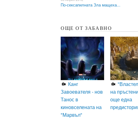
По-сексапилната Зла мащеха...
ОЩЕ ОТ ЗАБАВНО
Канг
"Власте
Завоевателя - нов
на пръстени
Танос в
още една
киновселената на
предистори
"Марвъл"