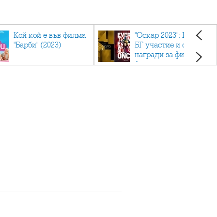
Кой кой е във филма
"Оскар 2023": Приз с
"Барби" (2023)
БГ участие и седем
награди за филма
фаворит