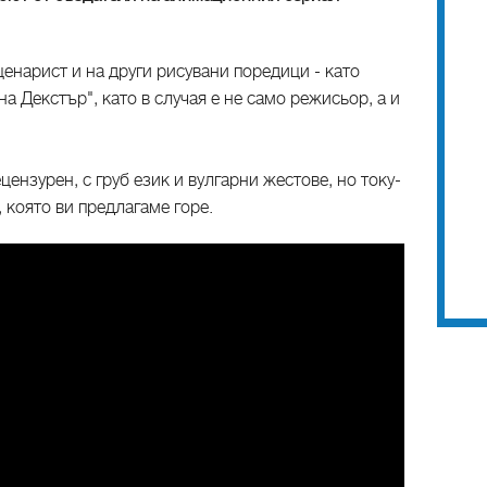
енарист и на други рисувани поредици - като
а Декстър", като в случая е не само режисьор, а и
ензурен, с груб език и вулгарни жестове, но току-
 която ви предлагаме горе.