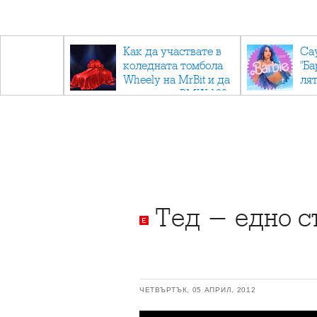
ични
Как да участвате в
Са
: Тайните
коледната томбола
"Ба
дор"
Wheely на MrBit и да
лят
спечелите BMW 120
Тед - едно с
ЧЕТВЪРТЪК, 05 АПРИЛ, 2012