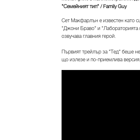
"Семейният тип" / Family Guy
Сет Макфарлън е известен като сц
"Джони Браво" и "Лабораторията н
озвучава главния герой.
Първият трейлър за "Тед" беше нец
що излезе и по-приемлива версия,