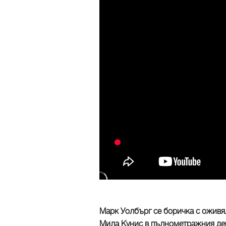
Марк Уолбърг се боричка с оживя
Мила Кунис в пълнометражния де