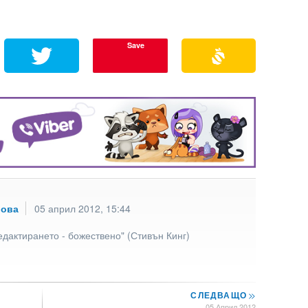
Save
рова
05 април 2012, 15:44
едактирането - божествено" (Стивън Кинг)
СЛЕДВАЩО
>>
05 Април 2012