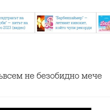
ундтракът на
"Барбенхаймер" -
рби" - хитът на
летният кинохит,
о 2023 (видео)
който чупи рекорди
ъвсем не безобидно мече