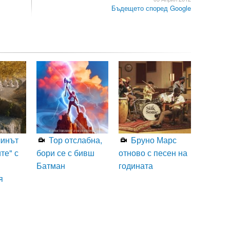
Бъдещето според Google
линът
Тор отслабна,
Бруно Марс
те" с
бори се с бивш
отново с песен на
Батман
годината
я