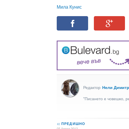
Мила Кунис
Редактор
Нели Димит
"Писането е човешко, р
<<
ПРЕДИШНО
05 Април 2012