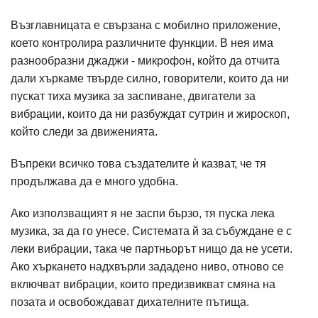
Възглавницата е свързана с мобилно приложение,
което контролира различните функции. В нея има
разнообразни джаджи - микрофон, който да отчита
дали хъркаме твърде силно, говорители, които да ни
пускат тиха музика за заспиване, двигатели за
вибрации, които да ни разбуждат сутрин и жироскоп,
който следи за движенията.
Въпреки всичко това създателите ѝ казват, че тя
продължава да е много удобна.
Ако използващият я не заспи бързо, тя пуска лека
музика, за да го унесе. Системата й за събуждане е с
леки вибрации, така че партньорът нищо да не усети.
Ако хъркането надхвърли зададено ниво, отново се
включват вибрации, които предизвикват смяна на
позата и освобождават дихателните пътища.