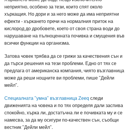
неприятно, особено за тези, които спят около
хъркащия. Но дори и за него може да има неприятни
ефекти - хъркането пречи на нормалния приток на
кислород до дробовете, което от своя страна води до
нарушаване на пълноценната почивка и смущения във
всички функции на организма.
Затова човек трябва да се грижи за качествения сън и
да търси решения на тези проблеми. Едно от тях се
предлага от американска компания, чиято възглавница
може да реши нощните ви проблеми, пише "Дейли
мейл".
Специалната "умна" възглавница Zeeq
следи
движенията на човека и по тях определя дали заспива
спокойно, хърка ли, достатъчна ли е почивката му и се
намесва, за да му осигури по-качествен сън, съобщи
вестник "Дейли мейл".