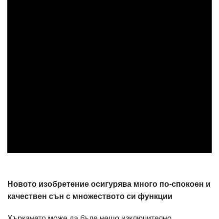
Новото изобретение осигурява много по-спокоен и
качествен сън с множеството си функции
Хъркането може да бъде нещо изключително