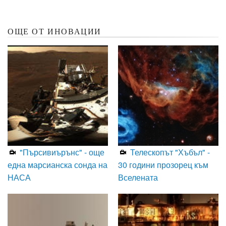
ОЩЕ ОТ ИНОВАЦИИ
"Пърсивиърънс" - още
Телескопът "Хъбъл" -
една марсианска сонда на
30 години прозорец към
НАСА
Вселената