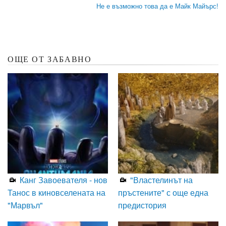
Не е възможно това да е Майк Майърс!
ОЩЕ ОТ ЗАБАВНО
Канг Завоевателя - нов
"Властелинът на
Танос в киновселената на
пръстените" с още една
"Марвъл"
предистория