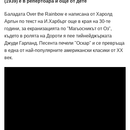
(1939) е в репертоара й още от дете
Баладата Over the Rainbow е написана от Харолд
Арлън по текст на И.Харбърг още в края на 30-те
години, за екранизацията по "Магьосникът от Оз",
където в ролята на Дороти я пее тийнейджърката
Джуди Гарланд. Песента печели "Оскар" и се превръща
в една от най-популярните американски класики от ХХ
век.