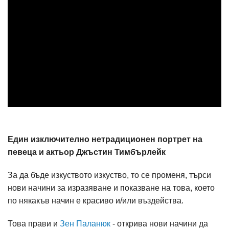
Един изключително нетрадиционен портрет на
певеца и актьор Джъстин Тимбърлейк
За да бъде изкуството изкуство, то се променя, търси
нови начини за изразяване и показване на това, което
по някакъв начин е красиво и/или въздейства.
Това прави и
Зен Паланюк
- открива нови начини да