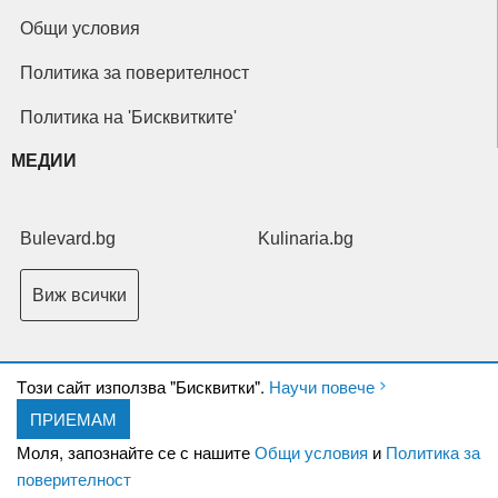
Общи условия
Политика за поверителност
Политика на 'Бисквитките'
МЕДИИ
Bulevard.bg
Kulinaria.bg
Виж всички
Tози сайт използва "Бисквитки".
Научи повече
ПРИЕМАМ
Copyright © 2026 Ксениум ООД. Всички права запазени.
Developed by
Моля, запознайте се с нашите
Общи условия
и
Политика за
XeniumCompany.com
поверителност