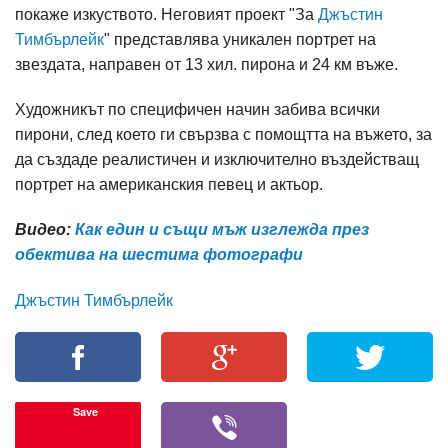
покаже изкуството. Неговият проект "За
Джъстин
Тимбърлейк
" представлява уникален портрет на
звездата, направен от 13 хил. пирона и 24 км въже.
Художникът по специфичен начин забива всички
пирони, след което ги свързва с помощтта на въжето, за
да създаде реалистичен и изключително въздействащ
портрет на американския певец и актьор.
Видео:
Как един и същи мъж изглежда през
обектива на шестима фотографи​
Джъстин Тимбърлейк
Save