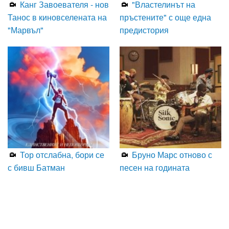
Канг Завоевателя - нов
"Властелинът на
Танос в киновселената на
пръстените" с още една
"Марвъл"
предистория
Тор отслабна, бори се
Бруно Марс отново с
с бивш Батман
песен на годината