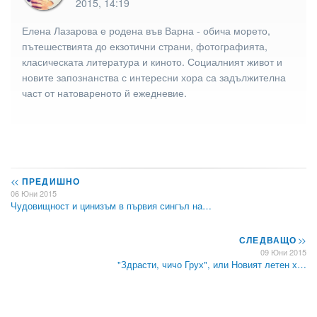
2015, 14:19
Елена Лазарова е родена във Варна - обича морето,
пътешествията до екзотични страни, фотографията,
класическата литература и киното. Социалният живот и
новите запознанства с интересни хора са задължителна
част от натовареното й ежедневие.
<<
ПРЕДИШНО
06 Юни 2015
Чудовищност и цинизъм в първия сингъл на…
СЛЕДВАЩО
>>
09 Юни 2015
"Здрасти, чичо Грух", или Новият летен х…