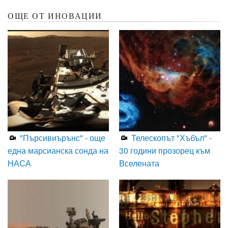
ОЩЕ ОТ ИНОВАЦИИ
"Пърсивиърънс" - още
Телескопът "Хъбъл" -
една марсианска сонда на
30 години прозорец към
НАСА
Вселената