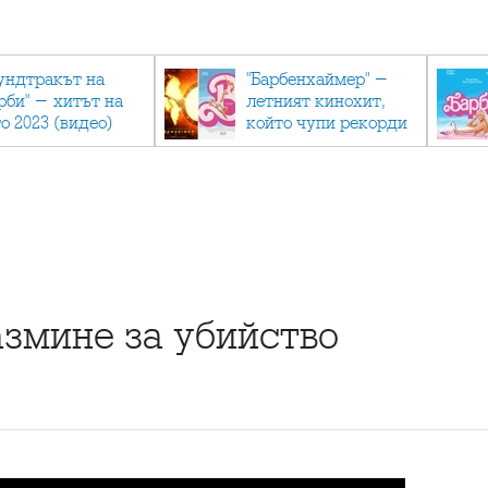
ундтракът на
"Барбенхаймер" -
рби" - хитът на
летният кинохит,
о 2023 (видео)
който чупи рекорди
азмине за убийство