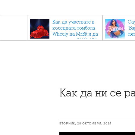
ични
Как да участвате в
Са
: Тайните
коледната томбола
"Ба
дор"
Wheely на MrBit и да
лят
спечелите BMW 120
Как да ни се р
ВТОРНИК, 28 ОКТОМВРИ, 2014