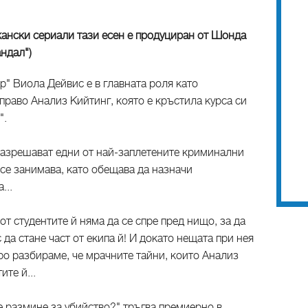
кански сериали тази есен е продуциран от Шонда
андал")
" Виола Дейвис е в главната роля като
право Анализ Кийтинг, която е кръстила курса си
".
 разрешават едни от най-заплетените криминални
 се занимава, като обещава да назначи
...
т студентите й няма да се спре пред нищо, за да
да стане част от екипа й! И докато нещата при нея
ро разбираме, че мрачните тайни, които Анализ
ите й...
е размине за убийство?" тръгва премиерно в