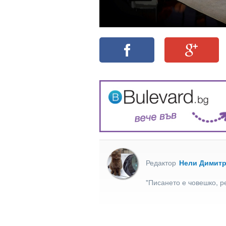
Редактор
Нели Димит
"Писането е човешко, р