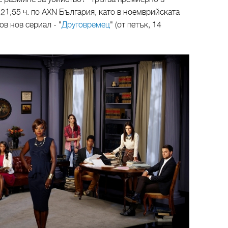
 21,55 ч. по AXN България, като в ноемврийската
в нов сериал - "
Друговремец
" (от петък, 14