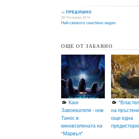
<<
ПРЕДИШНО
28 Октомври 2014
Най-свежото сватбено видео
ОЩЕ ОТ ЗАБАВНО
Канг
"Власте
Завоевателя - нов
на пръстени
Танос в
още една
киновселената на
предистори
"Марвъл"