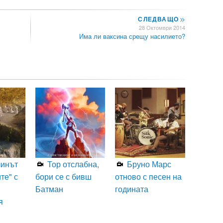
СЛЕДВАЩО
>>
28 Октомври 2014
Има ли ваксина срещу насилието?
линът
Тор отслабна,
Бруно Марс
те" с
бори се с бивш
отново с песен на
Батман
годината
я