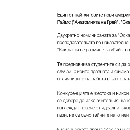
Един от най-хитовите нови амери
Раймс ("Анатомията на Грей", "Ск
Двукратно номинираната за "Оскар
преподавателката по наказателно 
"Как да ни се размине за убийство
Тя предизвиква студентите си да
случаи, с които правната й фирма
отличниците на работа в кантората
Конкуренцията е жестока и никой о
се добере до изключителния шанс 
изглеждат повече от идеални, ско
пази, не са само тайните на клиент
Юридическата драма "Как да ни с