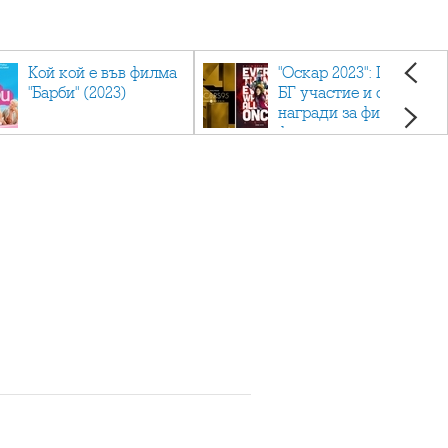
Кой кой е във филма
"Оскар 2023": Приз с
"Барби" (2023)
БГ участие и седем
награди за филма
фаворит