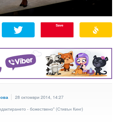
Save
рова
28 октомври 2014, 14:27
едактирането - божествено" (Стивън Кинг)