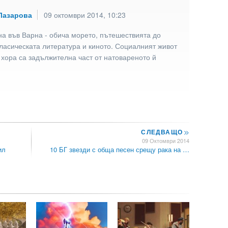
Лазарова
09 октомври 2014, 10:23
а във Варна - обича морето, пътешествията до
ласическата литература и киното. Социалният живот
 хора са задължителна част от натовареното й
СЛЕДВАЩО
>>
09 Октомври 2014
ил
10 БГ звезди с обща песен срещу рака на …