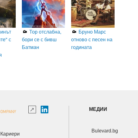
линът
Тор отслабна,
Бруно Марс
те" с
бори се с бивш
отново с песен на
Батман
годината
я
МЕДИИ
Bulevard.bg
Кариери