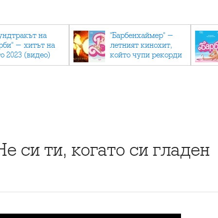
ундтракът на
"Барбенхаймер" -
рби" - хитът на
летният кинохит,
о 2023 (видео)
който чупи рекорди
е си ти, когато си гладен