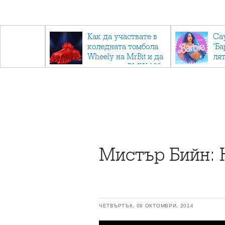
ични
Как да участвате в
Са
: Тайните
коледната томбола
"Ба
дор"
Wheely на MrBit и да
лят
спечелите BMW 120
Мистър Бийн: Н
ЧЕТВЪРТЪК, 09 ОКТОМВРИ, 2014