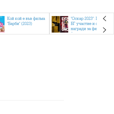
Кой кой е във филма
"Оскар 2023": Приз с
"Барби" (2023)
БГ участие и седем
награди за филма
фаворит