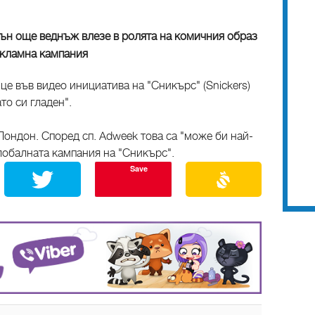
ън още веднъж влезе в ролята на комичния образ
екламна кампания
е във видео инициатива на "Сникърс" (Snickers)
то си гладен".
ондон. Според сп. Adweek това са "може би най-
лобалната кампания на "Сникърс".
Save