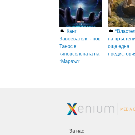
Канг
"Власте
Завоевателя - нов
на пръстени
Танос в
още една
киновселената на
предистори
"Марвъл"
За нас