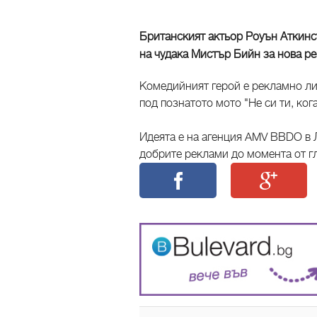
Британският актьор Роуън Аткинс
на чудака Мистър Бийн за нова р
Комедийният герой е рекламно лиц
под познатото мото "Не си ти, кога
Идеята е на агенция AMV BBDO в Л
добрите реклами до момента от г