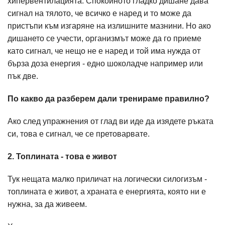
хипервентилацията. Спокойното гладко дишане дава
сигнал на тялото, че всичко е наред и то може да
пристъпи към изгаряне на излишните мазнини. Но ако
дишането се учести, организмът може да го приеме
като сигнал, че нещо не е наред и той има нужда от
бърза доза енергия - едно шоколадче например или
пък две.
По какво да разберем дали тренираме правилно?
Ако след упражнения от глад ви иде да изядете ръката
си, това е сигнал, че се претоварвате.
2. Топлината - това е живот
Тук нещата малко приличат на логически силогизъм -
топлината е живот, а храната е енергията, която ни е
нужна, за да живеем.