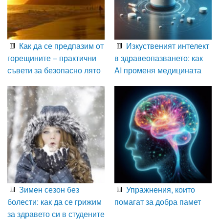
Как да се предпазим от
Изкуственият интелект
горещините – практични
в здравеопазването: как
съвети за безопасно лято
AI променя медицината
Зимен сезон без
Упражнения, които
болести: как да се грижим
помагат за добра памет
за здравето си в студените