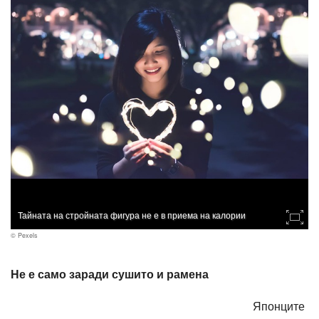
Тайната на стройната фигура не е в приема на калории
© Pexels
Не е само заради сушито и рамена
Японците