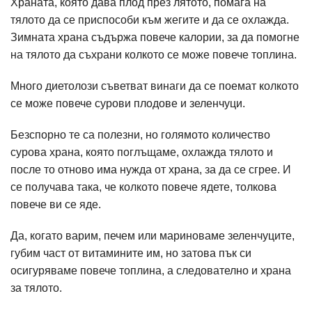
Храната, която дава плод през лятото, помага на
тялото да се приспособи към жегите и да се охлажда.
Зимната храна съдържа повече калории, за да помогне
на тялото да съхрани колкото се може повече топлина.
Много диетолози съветват винаги да се поемат колкото
се може повече сурови плодове и зеленчуци.
Безспорно те са полезни, но голямото количество
сурова храна, която поглъщаме, охлажда тялото и
после то отново има нужда от храна, за да се сгрее. И
се получава така, че колкото повече ядете, толкова
повече ви се яде.
Да, когато варим, печем или мариноваме зеленчуците,
губим част от витамините им, но затова пък си
осигуряваме повече топлина, а следователно и храна
за тялото.