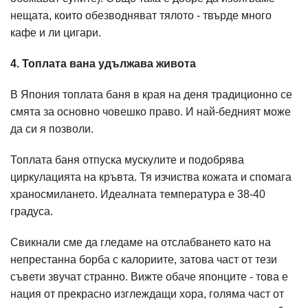
нещата, които обезводняват тялото - твърде много
кафе и ли цигари.
4. Топлата вана удължава живота
В Япония топлата баня в края на деня традиционно се
смята за основно човешко право. И най-бедният може
да си я позволи.
Топлата баня отпуска мускулите и подобрява
циркулацията на кръвта. Тя изчиства кожата и спомага
храносмилането. Идеалната температура е 38-40
градуса.
Свикнали сме да гледаме на отслабването като на
непрестанна борба с калориите, затова част от тези
съвети звучат странно. Вижте обаче японците - това е
нация от прекрасно изглеждащи хора, голяма част от