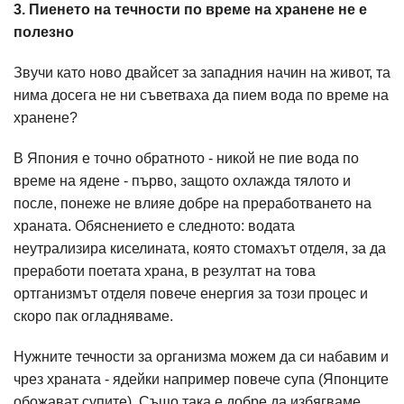
3. Пиенето на течности по време на хранене не е
полезно
Звучи като ново двайсет за западния начин на живот, та
нима досега не ни съветваха да пием вода по време на
хранене?
В Япония е точно обратното - никой не пие вода по
време на ядене - първо, защото охлажда тялото и
после, понеже не влияе добре на преработването на
храната. Обяснението е следното: водата
неутрализира киселината, която стомахът отделя, за да
преработи поетата храна, в резултат на това
ортганизмът отделя повече енергия за този процес и
скоро пак огладняваме.
Нужните течности за организма можем да си набавим и
чрез храната - ядейки например повече супа (Японците
обожават супите). Също така е добре да избягваме