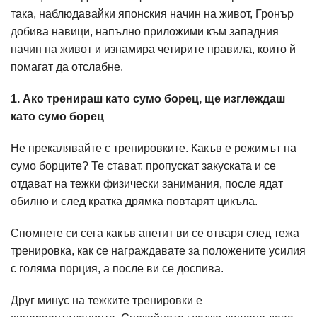
така, наблюдавайки японския начин на живот, Гронър
добива навици, напълно приложими към западния
начин на живот и изнамира четирите правила, които й
помагат да отслабне.
1. Ако тренираш като сумо борец, ще изглеждаш
като сумо борец
Не прекалявайте с тренировките. Какъв е режимът на
сумо борците? Те стават, пропускат закуската и се
отдават на тежки физически занимания, после ядат
обилно и след кратка дрямка повтарят цикъла.
Спомнете си сега какъв апетит ви се отваря след тежа
тренировка, как се награждавате за положените усилия
с голяма порция, а после ви се доспива.
Друг минус на тежките тренировки е