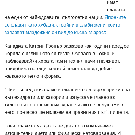
имат
славата
на едни от най-здравите, дълголетни нации.
Японките
се славят като хубави, стройни и слаби жени, които
запазват младежкия си вид до късна възраст.
Канадката Катрин Гронър разказва как години наред се
борила с излишното си тегло. Озовала в Токио и
наблюдавайки хората там и техния начин на живот,
придобила навици, които й помогнали да добие
желаното тегло и форма.
"Ние съсредоточаваме вниманието си върху приема на
въглехидрати или калории и изпускаме главното:
тялото ни се стреми към здраве и ако се вслушаме в
него, по-лесно ще излезем на правилния път", пише тя.
Това обаче няма да стане докато го измъчваме с
изтощителни диети или физически натоварвания. И