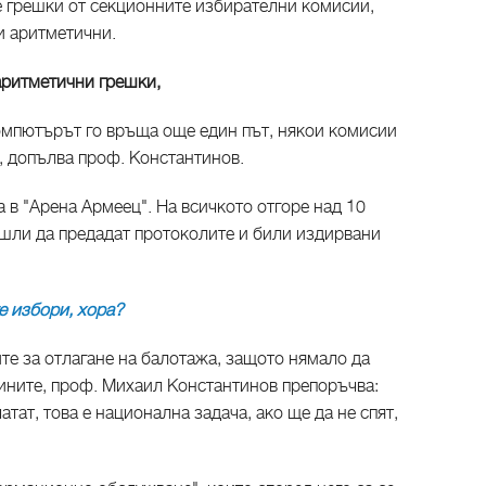
е грешки от секционните избирателни комисии,
ли аритметични.
 аритметични грешки,
компютърът го връща още един път, някои комисии
, допълва проф. Константинов.
 в "Арена Армеец". На всичкото отгоре над 10
шли да предадат протоколите и били издирвани
е избори, хора?
те за отлагане на балотажа, защото нямало да
тините, проф. Михаил Константинов препоръчва:
атат, това е национална задача, ако ще да не спят,