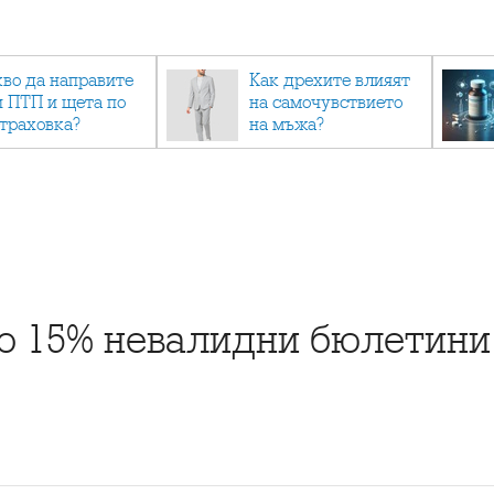
кво да направите
Как дрехите влияят
и ПТП и щета по
на самочувствието
страховка?
на мъжа?
о 15% невалидни бюлетини