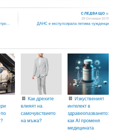
СЛЕДВАЩО
>>
29 Октомври 2015
етро…
ДАНС е експулсирала петима чужденци
Как дрехите
Изкуственият
при
влияят на
интелект в
 по
самочувствието
здравеопазването:
а?
на мъжа?
как AI променя
медицината