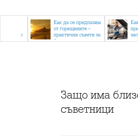
рез
Как да се предпазим
Ка
 - с
от горещините –
пр
ри отново
практични съвети за
за
та
безопасно лято
Защо има близ
съветници