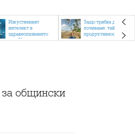
Изкуственият
Защо трябва да си
интелект в
почиваме: тайната на
здравеопазването:
продуктивността,
как AI променя
здравето и добрия
медицината
живот.
 за общински