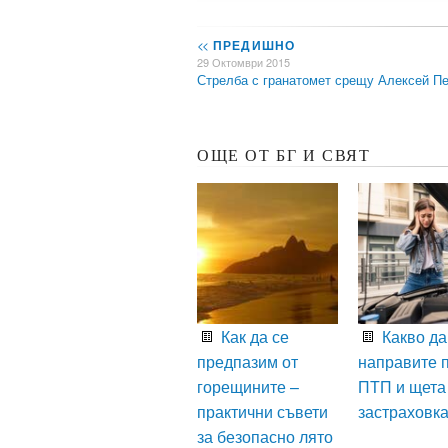
<<
ПРЕДИШНО
29 Октомври 2015
Стрелба с гранатомет срещу Алексей П
ОЩЕ ОТ БГ И СВЯТ
Как да се
Какво да
предпазим от
направите 
горещините –
ПТП и щета
практични съвети
застраховк
за безопасно лято