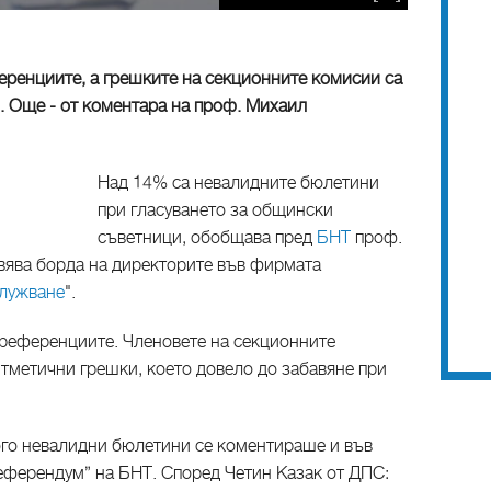
еренциите, а грешките на секционните комисии са
о. Още - от коментара на проф. Михаил
Над 14% са невалидните бюлетини
при гласуването за общински
съветници, обобщава пред
БНТ
проф.
вява борда на директорите във фирмата
лужване
".
преференциите. Членовете на секционните
итметични грешки, което довело до забавяне при
ого невалидни бюлетини се коментираше и във
Референдум” на БНТ. Според Четин Казак от ДПС: