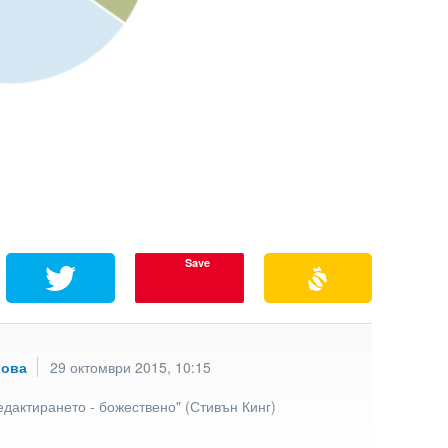
Save
рова
29 октомври 2015, 10:15
едактирането - божествено" (Стивън Кинг)