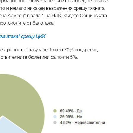
ормационно обслужване", които според него са се
то и нямало никакви възражения срещу тяхната
рена Армеец" в зала 1 на НДК, където Общинската
ротоколите от балотажа.
ка атака" срещу ЦИК
лектронното гласуване: близо 70% подкрепят,
йствителните бюлетини са почти 5%.