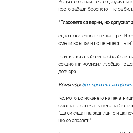
Колкото до най-често допусканит
което забави броенето - те са би
"Гласовете са верни, но допускат
едно плюс едно го пишат три. И 
сме ги връщали по пет-шест пъти"
Всичко това забавило обработката
секционни комисии изобщо не до
довчера.
Коментар:
За първи път ли правит
Колкото до искането на печатници
смогнат с отпечатването на бюле
"Да си сядат на задниците и да печ
ще се справят."