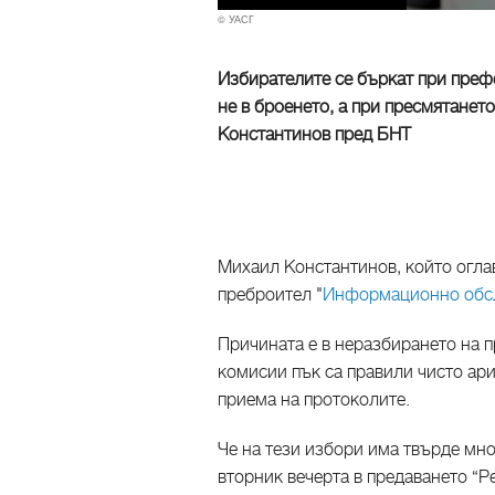
© УАСГ
Избирателите се бъркат при преф
не в броенето, а при пресмятанет
Константинов пред БНТ
Михаил Константинов, който огла
преброител "
Информационно обс
Причината е в неразбирането на 
комисии пък са правили чисто ар
приема на протоколите.
Че на тези избори има твърде мн
вторник вечерта в предаването “