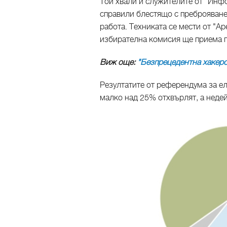
Той хвали и служителите от "Инф
справили блестящо с преброяване
работа. Техниката се мести от "А
избирателна комисия ще приема п
Виж още:
"Безпрецедентна хакерс
Резултатите от референдума за е
малко над 25% отхвърлят, а неде