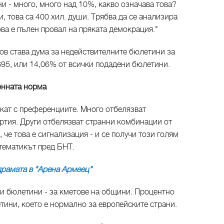
и - много, много над 10%, какво означава това?
, това са 400 хил. души. Трябва да се анализира
ова е пълен провал на пряката демокрация."
в става дума за недействителните бюлетини за
95, или 14,06% от всички подадени бюлетини.
онната норма
кат с преференциите. Много отбелязват
ртия. Други отбелязват странни комбинации от
че това е сигнализация - и се получи този голям
тематикът пред БНТ.
рамата в "Арена Армеец"
и бюлетини - за кметове на общини. Процентно
етини, което е нормално за европейските страни.