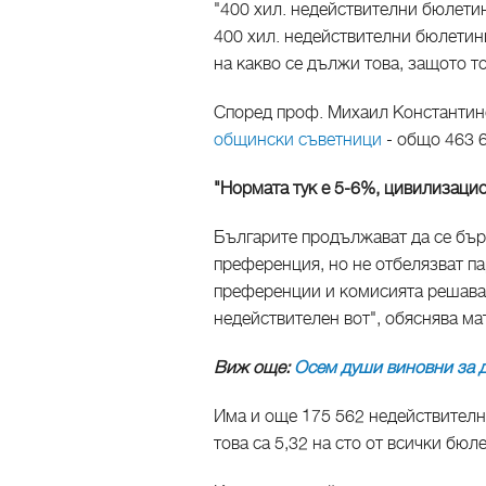
"400 хил. недействителни бюлетин
400 хил. недействителни бюлетини
на какво се дължи това, защото т
Според проф. Михаил Константино
общински съветници
- общо 463 6
"Нормата тук е 5-6%, цивилизаци
Българите продължават да се бър
преференция, но не отбелязват па
преференции и комисията решава, 
недействителен вот", обяснява ма
Виж още:
Осем души виновни за д
Има и още 175 562 недействителн
това са 5,32 на сто от всички бюл