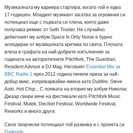
Музикалната му кариера стартира, когато той е едва
17-годишен. Младият музикант загатва за огромния си
потенциал още с първата си плоча, която даже
получава ремикс от Seth Troxler. Не случайно
дебютният му албум Space Is Only Noise е бурно
аплодиран от музикалната критика по света. Плочата
влиза в графата на най-добрите изпълнения за
годината на авторитетните Pitchfork, The Guardian,
Resident Advisor и DJ Mag. Неговият
Essential Mix за
BBC Radio 1
през 2012 година печели приза за най-
добър микс, изпреварвайки имена като Dubfire, Steve
Aoki, Hot Chip... С появата на втория му албум Николас
Джаар свири вече на фестивали като Pitchfork Music
Festival, Mutek, Decibel Festival, Worldwide Festival,
Reworks и много други.
Своя творчески потенциал той развива и с проекта си
Darkside
.