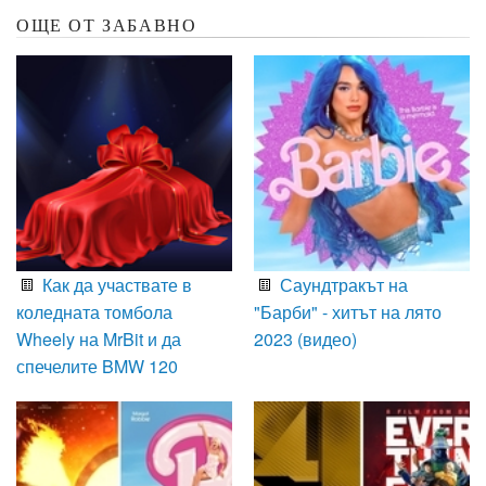
ОЩЕ ОТ ЗАБАВНО
Как да участвате в
Саундтракът на
коледната томбола
"Барби" - хитът на лято
Wheely на MrBit и да
2023 (видео)
спечелите BMW 120