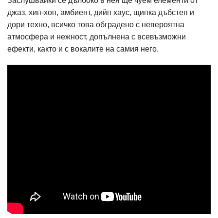
Заслушвайки се дълбоко в нея ще чуем елементи от
джаз, хип-хоп, амбиент, дийп хаус, щипка дъбстеп и
дори техно, всичко това обградено с невероятна
атмосфера и нежност, допълнена с всевъзможни
ефекти, както и с вокалите на самия него.