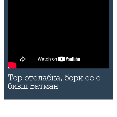
Тор отслабна, бори се с
бивш Батман