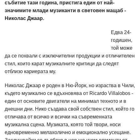
събитие тази година, пристига един от най-
значимите млади музиканти в световен мащаб -
Николас Джаар.
Едва 24-
годишен,
той може
да се похвали с изключителни продукции и отличителен
стил, които карат музикалните критици да следят
отблизо кариерата му.
Николас Джаар е роден в Ню-Йорк, но израства в Чили,
където музикално се вдъхновява от Ricardo Villalobos -
един от основите двигатели на минимал техното и в
днешни дни. Нико създава свой собствен стил, който го
отличава от всичко и всички на съвременната
музикална сцена. Музиката, която той твори, носи
едновременно мелахолично и емоционално усещане.