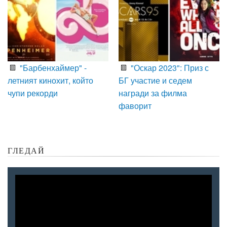
"Барбенхаймер" -
"Оскар 2023": Приз с
летният кинохит, който
БГ участие и седем
чупи рекорди
награди за филма
фаворит
ГЛЕДАЙ