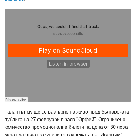
Талантът му ще се разгърне на живо пред българската
публика на 27 февруари в зала "Орфей". Ограничено
количество промоционални билети на цена от 30 лева
могат да бъдат закупени от в мрежата на "Ивентим" -