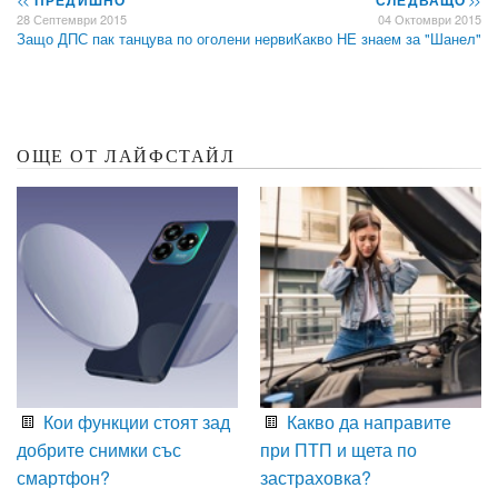
ПРЕДИШНО
СЛЕДВАЩО
28 Септември 2015
04 Октомври 2015
Защо ДПС пак танцува по оголени нерви
Какво НЕ знаем за "Шанел"
ОЩЕ ОТ ЛАЙФСТАЙЛ
Кои функции стоят зад
Какво да направите
добрите снимки със
при ПТП и щета по
смартфон?
застраховка?