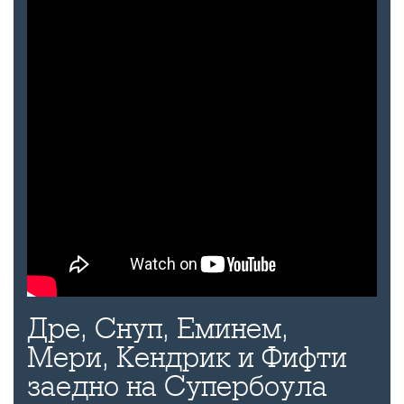
Дре, Снуп, Еминем,
Мери, Кендрик и Фифти
заедно на Супербоула