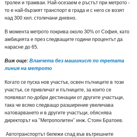
тролеи и трамваи. Най-осезаем е ръстът при метрото -
то е най-бързият транспорт в града и с него се возят
над 300 хил. столичани дневно.
В момента метрото покрива около 30% от София, като
амбицията е през следващите години процентът да
нарасне до 65.
Виж още:
Влакчета без машинист по третата
линия на метрото
Когато се пуска нов участък, освен пътниците в този
участък, се привличат и пътниците, за които се
появяват по-добри дестинации от другите участъци,
така че всяко следващо разширение увеличава
натоварването и в другите участъци, обяснява
директорът на "Метрополитен" инж. Стоян Братоев.
Автотранспортът бележи спад във вътрешните