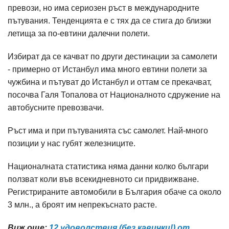
превози, но има сериозен ръст в международните
пътувания. Тенденцията е с тях да се стига до близки
летища за по-евтини далечни полети.
Избират да се качват по други дестинации за самолети
- примерно от Истанбул има много евтини полети за
чужбина и пътуват до Истанбул и оттам се прекачват,
посочва Галя Топалова от Националното сдружение на
автобусните превозвачи.
Ръст има и при пътуванията със самолет. Най-много
позиции у нас губят железниците.
Националната статистика няма данни колко българи
ползват коли във всекидневното си придвижване.
Регистрираните автомобили в България обаче са около
3 млн., а броят им непрекъснато расте.
Виж още:
12 удоволствия (без кавички!) от