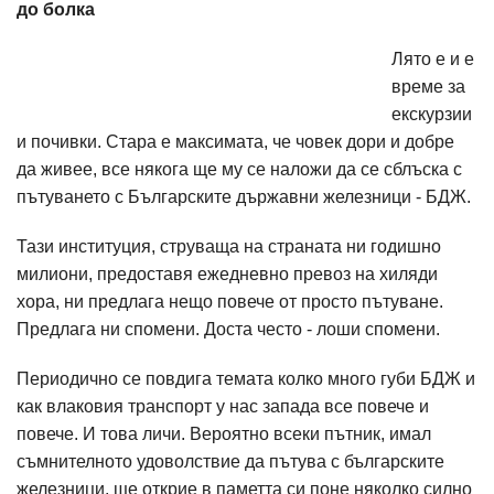
до болка
Лято е и е
време за
екскурзии
и почивки. Стара е максимата, че човек дори и добре
да живее, все някога ще му се наложи да се сблъска с
пътуването с Българските държавни железници - БДЖ.
Тази институция, струваща на страната ни годишно
милиони, предоставя ежедневно превоз на хиляди
хора, ни предлага нещо повече от просто пътуване.
Предлага ни спомени. Доста често - лоши спомени.
Периодично се повдига темата колко много губи БДЖ и
как влаковия транспорт у нас запада все повече и
повече. И това личи. Вероятно всеки пътник, имал
съмнителното удоволствие да пътува с българските
железници, ще открие в паметта си поне няколко силно