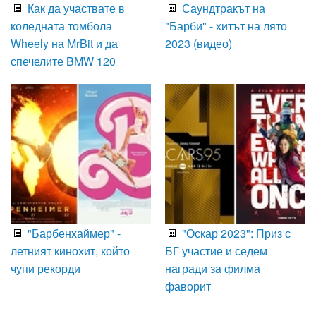
Как да участвате в
Саундтракът на
коледната томбола
"Барби" - хитът на лято
Wheely на MrBit и да
2023 (видео)
спечелите BMW 120
"Барбенхаймер" -
"Оскар 2023": Приз с
летният кинохит, който
БГ участие и седем
чупи рекорди
награди за филма
фаворит