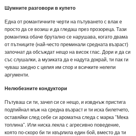
Шумните разговори в купето
Една от романтичните черти на пътуването с влак е
просто да се возиш и да гледаш през прозореца. Тази
романтика обаче брутално се нарушава, когато двама
от пътниците (най-често преминали средната възраст)
започнат да обсъждат нещо на висок глас. Дори и да си
със слушалки, а музиката да е надута докрай, ти пак ги
чуваш заедно с целия им спор и всичките нелепи
аргументи.
Нелюбезните кондуктори
Пътуваш си ти, зачел си се нещо, и извднъж пристига
подпийнал мъж на средна възраст и ти иска билетчето,
оставяйки след себе си ароматна следа с марка "Мека
топлина". Или ниска лекла с агресивно поведение,
която по-скоро би ти хвърлила един бой, вместо да ти