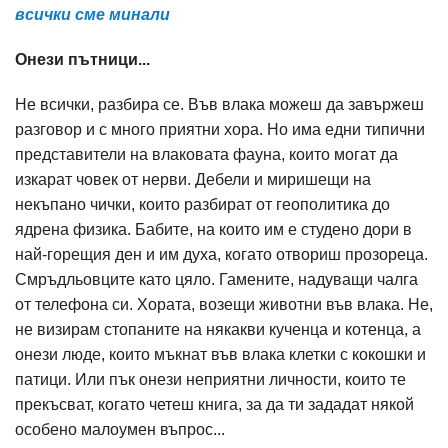
всички сме минали
Онези пътници...
Не всички, разбира се. Във влака можеш да завържеш
разговор и с много приятни хора. Но има едни типични
представители на влаковата фауна, които могат да
изкарат човек от нерви. Дебели и миришещи на
некъпано чички, които разбират от геополитика до
ядрена физика. Бабите, на които им е студено дори в
най-горещия ден и им духа, когато отвориш прозореца.
Смръдльовците като цяло. Гамените, надуващи чалга
от телефона си. Хората, возещи животни във влака. Не,
не визирам стопаните на някакви кученца и котенца, а
онези люде, които мъкнат във влака клетки с кокошки и
патици. Или пък онези неприятни личности, които те
прекъсват, когато четеш книга, за да ти зададат някой
особено малоумен въпрос...