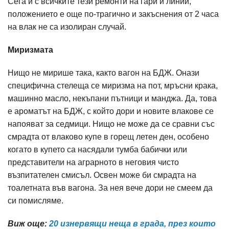
Сега и с всичките тези ремонти на гари и линии,
положението е още по-трагично и закъснения от 2 часа
на влак не са изолиран случай.
Миризмата
Нищо не мирише така, както вагон на БДЖ. Онази
специфична стелеща се миризма на пот, мръсни крака,
машинно масло, некъпани пътници и манджа. Да, това
е ароматът на БДЖ, с който дори и новите влакове се
напояват за седмици. Нищо не може да се сравни със
смрадта от влаково купе в горещ летен ден, особено
когато в купето са насядали тумба бабички или
представители на аграрното в неговия чисто
възпитателен смисъл. Освен може би смрадта на
тоалетната във вагона. За нея вече дори не смеем да
си помисляме.
Виж още:
20 изнервящи неща в града, през които