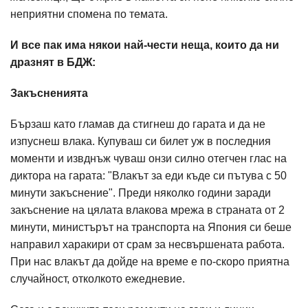
неприятни спомена по темата.
И все пак има някои най-чести неща, които да ни
дразнят в БДЖ:
Закъсненията
Бързаш като гламав да стигнеш до гарата и да не
изпуснеш влака. Купуваш си билет уж в последния
моменти и извднъж чуваш онзи силно отегчен глас на
диктора на гарата: "Влакът за еди къде си пътува с 50
минути закъснение". Преди няколко години заради
закъснение на цялата влакова мрежа в страната от 2
минути, министърът на транспорта на Япония си беше
направил харакири от срам за несвършената работа.
При нас влакът да дойде на време е по-скоро приятна
случайност, отколкото ежедневие.