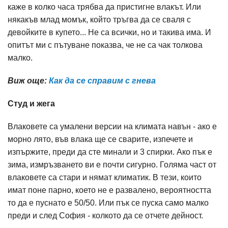
каже в колко часа трябва да пристигне влакът. Или
някакъв млад момък, който тръгва да се сваля с
девойките в купето... Не са всички, но и такива има. И
опитът ми с пътуване показва, че не са чак толкова
малко.
Виж още:
Как да се справим с гнева
Студ и жега
Влаковете са умалени версии на климата навън - ако е
морно лято, във влака ще се сварите, изпечете и
изпържите, преди да сте минали и 3 спирки. Ако пък е
зима, измръзването ви е почти сигурно. Голяма част от
влаковете са стари и нямат климатик. В тези, които
имат поне парно, което не е развалено, вероятността
то да е пуснато е 50/50. Или пък се пуска само малко
преди и след София - колкото да се отчете дейност.