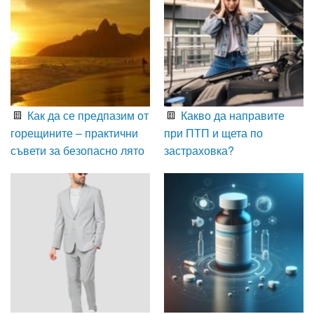
Как да се предпазим от
Какво да направите
горещините – практични
при ПТП и щета по
съвети за безопасно лято
застраховка?