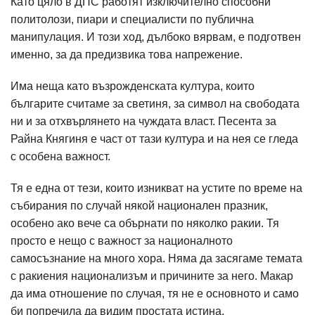
Като цяло в ДПС работят изключително способни
политолози, пиари и специалисти по публична
манипулация. И този ход, дълбоко вярвам, е подготвен
именно, за да предизвика това напрежение.
Има неща като възрожденската култура, които
българите считаме за светиня, за символ на свободата
ни и за отхвърлянето на чуждата власт. Песента за
Райна Княгиня е част от тази култура и на нея се гледа
с особена важност.
Тя е една от тези, които изникват на устите по време на
събирания по случай някой национален празник,
особено ако вече са обърнати по няколко ракии. Тя
просто е нещо с важност за националното
самосъзнание на много хора. Няма да засягаме темата
с ракиения национализъм и причините за него. Макар
да има отношение по случая, тя не е основното и само
би попречила да видим простата истина.