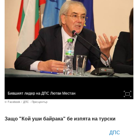
Бившият лидер на ДПС Лютви Местан
© Facebook / ДПС - Пресцентър
Защо "Кой уши байрака" бе изпята на турски
ДПС