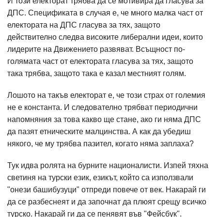
И този електорат трябва да се мотивира да гласува за
ДПС. Спецификата в случая е, че много малка част от
електората на ДПС гласува за тях, защото
действително следва високите либерални идеи, които
лидерите на Движението развяват. Всъщност по-
голямата част от електората гласува за тях, защото
така трябва, защото така е казал местният голям.
Лошото на такъв електорат е, че този страх от големия
не е константа. И следователно трябват периодични
напомняния за това какво ще стане, ако ги няма ДПС
да пазят етническите малцинства. А как да убедиш
някого, че му трябва пазител, когато няма заплаха?
Тук идва ролята на бурните националисти. Изпей тяхна
светиня на турски език, езикът, който са използвали
"онези башибузуци" отпреди повече от век. Накарай ги
да се разбеснеят и да започнат да плюят срещу всичко
турско. Накарай ги да се пенявят във "Фейсбук".