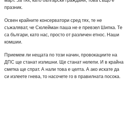
март. За тях, като български граждани, това също е
празник.
Освен крайните консерватори сред тях, те не
съжаляват, че Сюлейман паша не е превзел Шипка. Те
са българи, като нас, просто от различен етнос. Наши
комшии.
Приемем ли нещата по този начин, провокациите на
ДПС ще станат излишни. Ще станат нелепи. И в крайна
сметка ще спрат. А нали това е целта. А ако искате да
си излеете гнева, то насочете го в правилната посока.