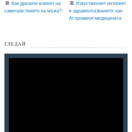
Как дрехите влияят на
Изкуственият интелект
самочувствието на мъжа?
в здравеопазването: как
AI променя медицината
ГЛЕДАЙ