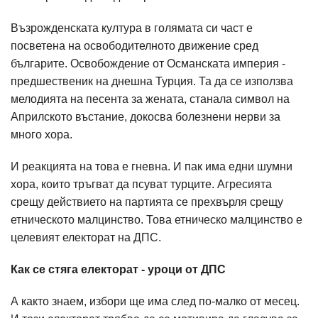
Възрожденската култура в голямата си част е
посветена на освободителното движение сред
българите. Освобождение от Османската империя -
предшественик на днешна Турция. Та да се използва
мелодията на песента за жената, станала символ на
Априлското въстание, докосва болезнени нерви за
много хора.
И реакцията на това е гневна. И пак има едни шумни
хора, които тръгват да псуват турците. Агресията
срещу действието на партията се прехвърля срещу
етническото малцинство. Това етническо малцинство е
целевият електорат на ДПС.
Как се стяга електорат - уроци от ДПС
А както знаем, избори ще има след по-малко от месец.