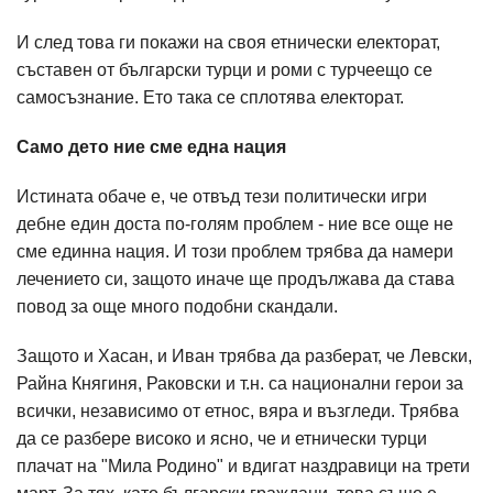
И след това ги покажи на своя етнически електорат,
съставен от български турци и роми с турчеещо се
самосъзнание. Ето така се сплотява електорат.
Само дето ние сме една нация
Истината обаче е, че отвъд тези политически игри
дебне един доста по-голям проблем - ние все още не
сме единна нация. И този проблем трябва да намери
лечението си, защото иначе ще продължава да става
повод за още много подобни скандали.
Защото и Хасан, и Иван трябва да разберат, че Левски,
Райна Княгиня, Раковски и т.н. са национални герои за
всички, независимо от етнос, вяра и възгледи. Трябва
да се разбере високо и ясно, че и етнически турци
плачат на "Мила Родино" и вдигат наздравици на трети