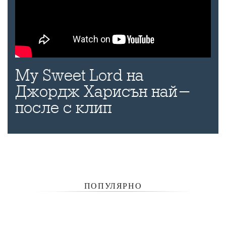
My Sweet Lord на
Джордж Харисън най-
после с клип
ПОПУЛЯРНО