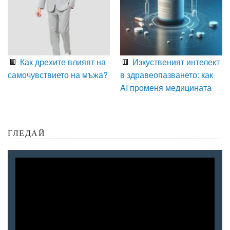
Как дрехите влияят на
Изкуственият интелект
самочувствието на мъжа?
в здравеопазването: как
AI променя медицината
ГЛЕДАЙ