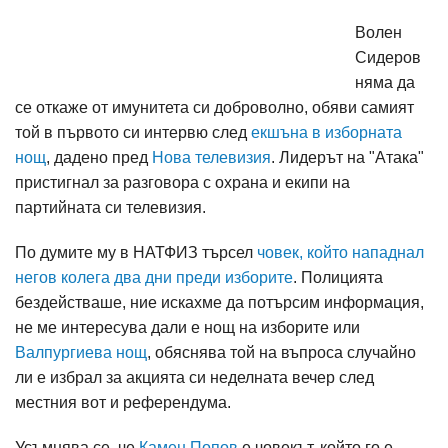
Волен
Сидеров
няма да
се откаже от имунитета си доброволно, обяви самият
той в първото си интервю след
екшъна в изборната
нощ
, дадено пред
Нова телевизия
. Лидерът на "Атака"
пристигнал за разговора с охрана и екипи на
партийната си телевизия.
По думите му в НАТФИЗ търсел
човек, който нападнал
негов колега два дни преди изборите
. Полицията
бездействаше, ние искахме да потърсим информация,
не ме интересува дали е нощ на изборите или
Валпургиева нощ
, обяснява той на въпроса случайно
ли е избрал за акцията си неделната вечер след
местния вот и референдума.
Усъмнява се, че
Камен Попов
е човекът, който го е