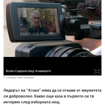
Волен Сидеров пред тв камерите
© стопкадър (Нова телевизия)
Лидерът на "Атака" няма да се откаже от имунитета
си доброволно. Какво още каза в първото си тв
интервю след изборната нощ