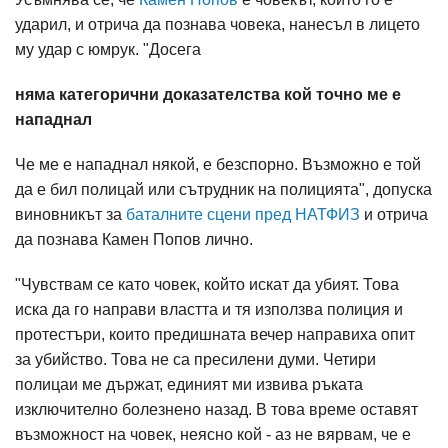
ударил, и отрича да познава човека, нанесъл в лицето
му удар с юмрук. "Досега
няма категорични доказателства кой точно ме е
нападнал
Че ме е нападнал някой, е безспорно. Възможно е той
да е бил полицай или сътрудник на полицията", допуска
виновникът за
баталните сцени пред НАТФИЗ
и отрича
да познава Камен Попов лично.
"Чувствам се като човек, който искат да убият. Това
иска да го направи властта и тя използва полиция и
протестъри, които предишната вечер направиха опит
за убийство. Това не са пресилени думи. Четири
полицаи ме държат, единият ми извива ръката
изключително болезнено назад. В това време оставят
възможност на човек, неясно кой - аз не вярвам, че е