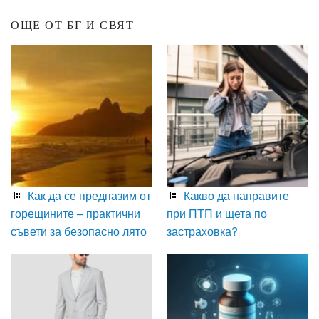
ОЩЕ ОТ БГ И СВЯТ
Как да се предпазим от
Какво да направите
горещините – практични
при ПТП и щета по
съвети за безопасно лято
застраховка?