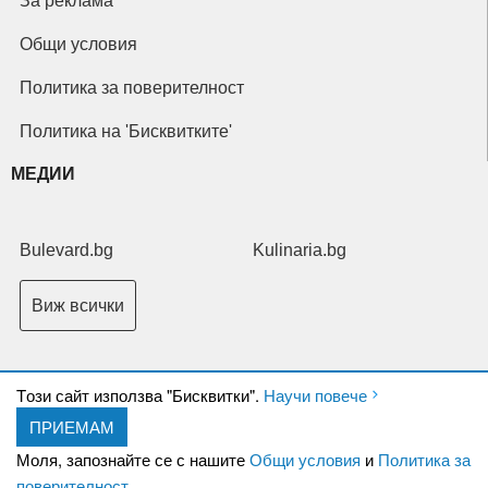
За реклама
Общи условия
Политика за поверителност
Политика на 'Бисквитките'
МЕДИИ
Bulevard.bg
Kulinaria.bg
Виж всички
Tози сайт използва "Бисквитки".
Научи повече
ПРИЕМАМ
Copyright © 2026 Ксениум ООД. Всички права запазени.
Developed by
Моля, запознайте се с нашите
Общи условия
и
Политика за
XeniumCompany.com
поверителност