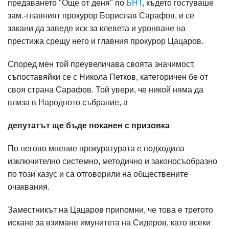
предаването "Още от деня" по
БНТ
, където гостуваше
зам.-главният прокурор Борислав Сарафов, и се
закани да заведе иск за клевета и уронване на
престижа срещу него и главния прокурор Цацаров.
Според мен той преувеличава своята значимост,
съпоставяйки се с Никола Петков, категоричен бе от
своя страна Сарафов. Той увери, че никой няма да
влиза в Народното събрание, а
депутатът ще бъде поканен с призовка
По негово мнение прокуратурата е подходила
изключително системно, методично и законосъобразно
по този казус и са отговорили на обществените
очаквания.
Заместникът на Цацаров припомни, че това е третото
искане за взимане имунитета на Сидеров, като всеки