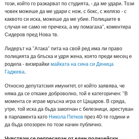
този, който го разкарват по студията, - да ме удари. Този
човек можеше да ме удари с нож, с бокс, с желязо - с
каквото си иска, можеше да ме убие. Полицаите в
случая не само не пречеха, а му помагаха", коментира
Сидеров пред Нова тв.
Лидерът на "Атака" пита на свой ред има ли право
полицията да блъска и удря жена, която преди месец е
родила - визирайки
майката на сина си Деница
Гаджева
.
Относно депутатския имунитет, от който заявява, че
няма да се откаже доброволно, той е категоричен: "В
момента се играе мръсна игра от Цацаров. В сряда,
утре, той иска да бъда закопчан с белезници, арестуван
в парламента като
Никола Петков
през 40-те години и
да бъда опозорен по този начин публично.
Чувствам се репресиран от един полицейски