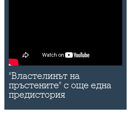
"Властелинът на
пръстените" с още една
предистория