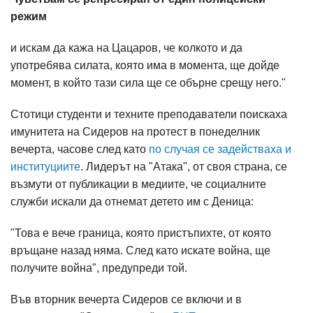
режим
и искам да кажа на Цацаров, че колкото и да
употребява силата, която има в момента, ще дойде
момент, в който тази сила ще се обърне срещу него."
Стотици студенти и техните преподаватели поискаха
имунитета на Сидеров на протест в понеделник
вечерта, часове след като
по случая се задействаха и
институциите
. Лидерът на "Атака", от своя страна, се
възмути от публикации в медиите, че социалните
служби искали да отнемат детето им с Деница:
"Това е вече граница, която пристъпихте, от която
връщане назад няма. След като искате война, ще
получите война", предупреди той.
Във вторник вечерта Сидеров се включи и в